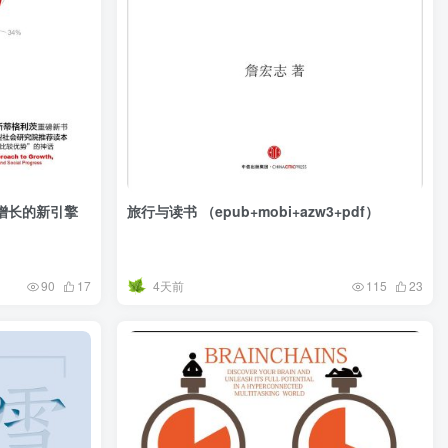
增长的新引擎
旅行与读书 （epub+mobi+azw3+pdf）
4天前
90
17
115
23