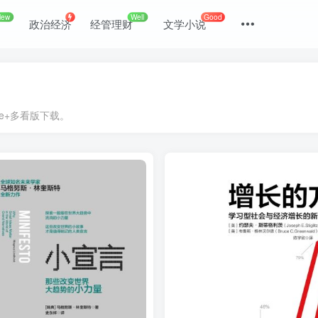
New
Well
Good
政治经济
经管理财
文学小说
dle+多看版下载。
登录
没有账号？立即注册