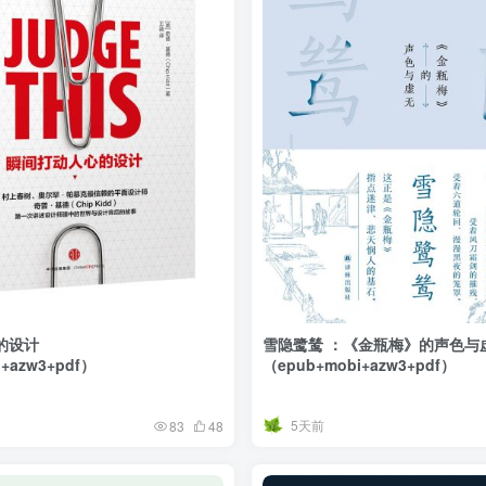
的设计
雪隐鹭鸶 ：《金瓶梅》的声色与
+azw3+pdf）
（epub+mobi+azw3+pdf）
5天前
83
48