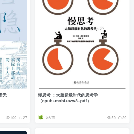
虚无
慢思考 ：大脑超载时代的思考学
（epub+mobi+azw3+pdf）
5天前
100
27
59
29