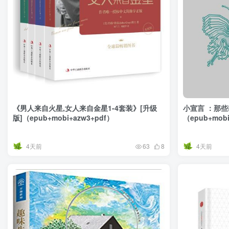
《男人来自火星,女人来自金星1-4套装》[升级
小宣言 ：那
版]（epub+mobi+azw3+pdf）
（epub+mobi
4天前
4天前
63
8