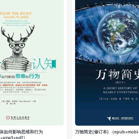
身体如何影响思维和行为
万物简史(修订本) （epub+mobi+
+azw3+pdf）