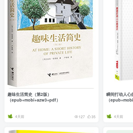
趣味生活简史（第2版）
瞬间打动人心
（epub+mobi+azw3+pdf）
（epub+mobi
4天前
4天前
127
35