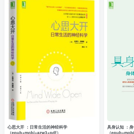
心思大开 ：日常生活的神经科学
具身认知 ：
（epub+mobi+azw3+pdf）
（epub+mobi