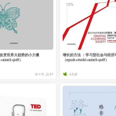
用户名/手机号/邮箱
登录密码
找回密码
|
免密登录
记住登录
登录
社交账号登录
些改变世界大趋势的小力量
增长的方法 ：学习型社会与经济
+azw3+pdf）
（epub+mobi+azw3+pdf）
4天前
115
47