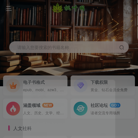
请输入您要搜索的书籍名称
电子书格式
下载权限
登录
epub、mobi、azw3、pdf、txt等
黄金、钻石会员全免费
没有账号？立即注册
涵盖领域
社区论坛
NEW
GO
人文、历史、文学、经济全领域
读者交流专用场所
用户名/手机号/邮箱
人文社科
登录密码