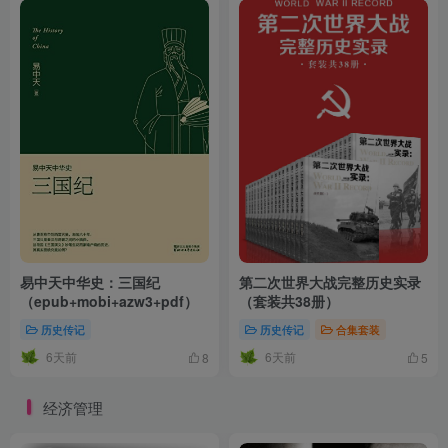
易中天中华史：三国纪
第二次世界大战完整历史实录
（epub+mobi+azw3+pdf）
（套装共38册）
历史传记
历史传记
合集套装
6天前
6天前
8
5
经济管理