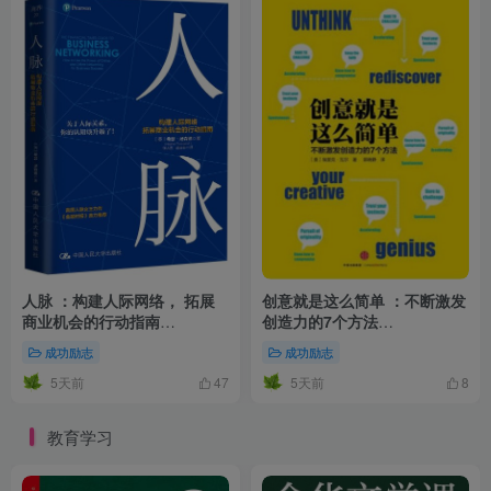
人脉 ：构建人际网络， 拓展
创意就是这么简单 ：不断激发
商业机会的行动指南
创造力的7个方法
（epub+mobi+azw3+pdf）
（epub+mobi+azw3+pdf）
成功励志
成功励志
5天前
5天前
47
8
教育学习