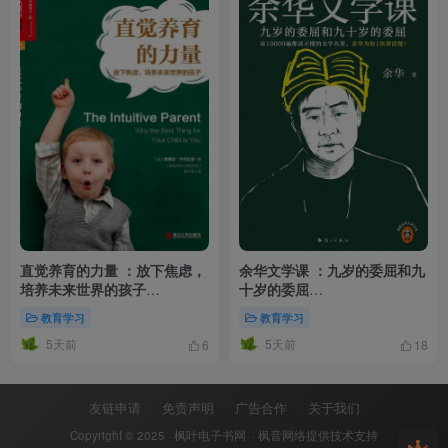
直觉养育的力量 ：放下焦虑，
余华文学课 ：九岁的委屈和九
培养未来世界的孩子
十岁的委屈
（epub+mobi+azw3+pdf）
（epub+mobi+azw3+pdf）
教育学习
教育学习
5天前
5天前
6
18
友链申请
免责声明
广告合作
关于我们
Copyright © 2025 ·
枫叶电子书网
· 枫音网络提供技术支持