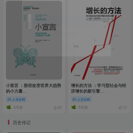
找回密码
|
免密登录
记住登录
登录
社交账号登录
小宣言 ：那些改变世界大趋势
增长的方法 ：学习型社会与经
的小力量
济增长的新引擎
（epub+mobi+azw3+pdf）
（epub+mobi+azw3+pdf）
人文社科
人文社科
5天前
5天前
47
17
历史传记