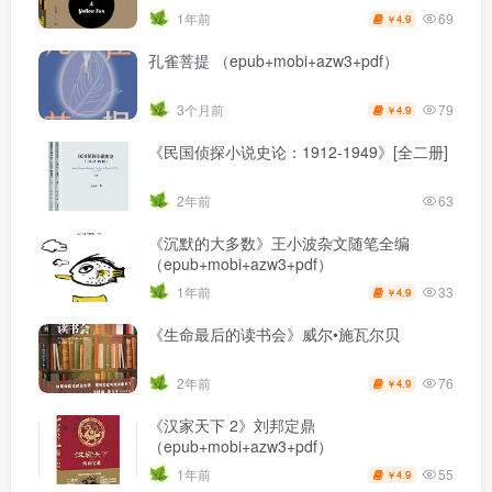
69
1年前
4.9
￥
孔雀菩提 （epub+mobi+azw3+pdf）
79
3个月前
4.9
￥
《民国侦探小说史论：1912-1949》[全二册]
2年前
63
《沉默的大多数》王小波杂文随笔全编
（epub+mobi+azw3+pdf）
33
1年前
4.9
￥
《生命最后的读书会》威尔•施瓦尔贝
76
2年前
4.9
￥
《汉家天下 2》刘邦定鼎
（epub+mobi+azw3+pdf）
55
1年前
4.9
￥