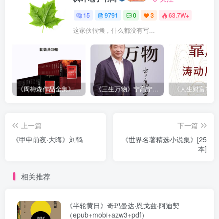
15
9791
0
3
63.7W+
这家伙很懒，什么都没有写...
《周梅森作品全集》[共30册]
《三生万物》宁高宁（epub+mobi+azw3+pdf）
上一篇
下一篇
《甲申前夜·大晦》刘鹤
《世界名著精选小说集》[25
本]
相关推荐
《半轮黄日》奇玛曼达·恩戈兹·阿迪契
（epub+mobi+azw3+pdf）