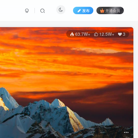
发布
开通会员
63.7W+
12.5W+
3