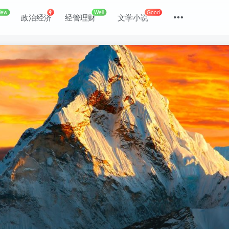
New
Well
Good
政治经济
经管理财
文学小说