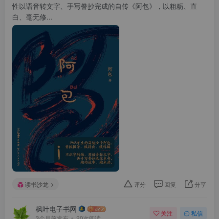
性以语音转文字、手写誊抄完成的自传《阿包》，以粗粝、直
白、毫无修...
读书沙龙
评分
回复
分享
枫叶电子书网
关注
私信
3个月前发布
20次阅读