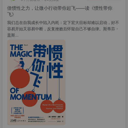
借惯性之力，让微小行动带你起飞——读《惯性带你
飞》
我们总在自我成长中陷入内耗：定下宏大目标却难以启动，好不
容易开始又容易中断，反复挫败后怀疑自己不够自律。斯蒂芬・
盖斯...