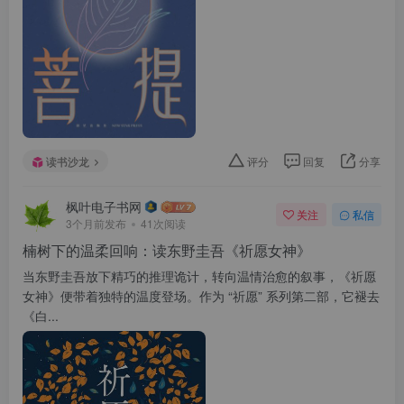
读书沙龙
评分
回复
分享
枫叶电子书网
关注
私信
3个月前发布
41次阅读
楠树下的温柔回响：读东野圭吾《祈愿女神》
当东野圭吾放下精巧的推理诡计，转向温情治愈的叙事，《祈愿
女神》便带着独特的温度登场。作为 “祈愿” 系列第二部，它褪去
《白...