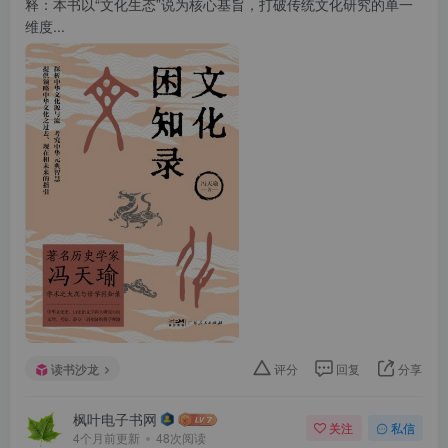
释：本书以“文化生态”说为核心基旨，打破传统文化研究的单一
维度...
读书沙龙
评分
回复
分享
枫叶电子书网
关注
私信
4个月前更新
48次阅读