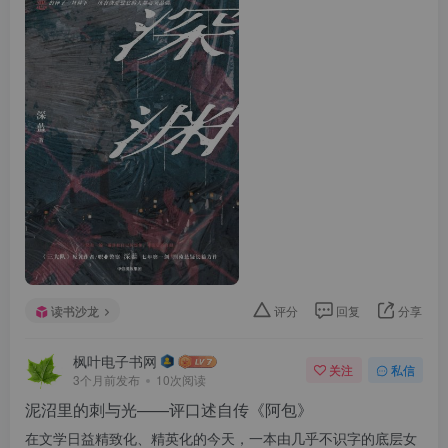
读书沙龙
评分
回复
分享
枫叶电子书网
关注
私信
3个月前发布
10次阅读
泥沼里的刺与光——评口述自传《阿包》
在文学日益精致化、精英化的今天，一本由几乎不识字的底层女