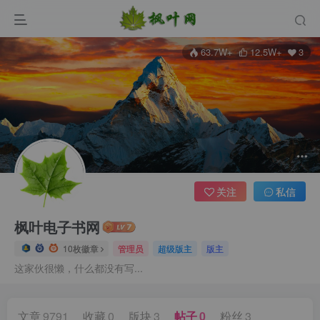
63.7W+
12.5W+
3
关注
私信
登录
枫叶电子书网
没有账号？立即注册
10枚徽章
管理员
超级版主
版主
这家伙很懒，什么都没有写...
用户名/手机号/邮箱
登录密码
文章
9791
收藏
0
版块
3
帖子
0
粉丝
3