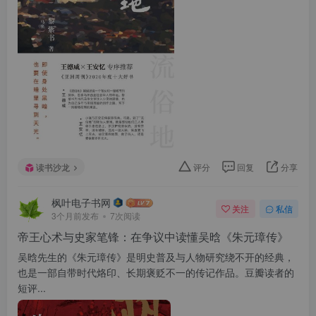
读书沙龙
评分
回复
分享
枫叶电子书网
关注
私信
3个月前发布
7次阅读
帝王心术与史家笔锋：在争议中读懂吴晗《朱元璋传》
吴晗先生的《朱元璋传》是明史普及与人物研究绕不开的经典，
也是一部自带时代烙印、长期褒贬不一的传记作品。豆瓣读者的
短评...