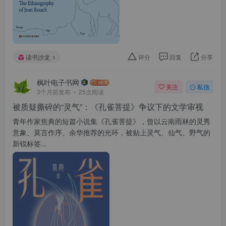
读书沙龙
评分
回复
分享
枫叶电子书网
关注
私信
3个月前发布
25次阅读
被质疑撕碎的“灵气”：《孔雀菩提》争议下的文学审视
青年作家焦典的短篇小说集《孔雀菩提》，曾以云南雨林的灵秀
意象、莫言作序、余华推荐的光环，被贴上灵气、仙气、野气的
新锐标签...