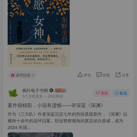
读书沙龙
评分
回复
分享
枫叶电子书网
关注
私信
3个月前发布
24次阅读
案件很精彩，小说有遗憾——评深蓝《深渊》
作为《三大队》作者深蓝沉淀七年的刑侦悬疑新作，《深渊》以
横跨十余年的连环旧案、职业警察视角的真实侦办质感，成为
2024 年国...