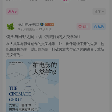
找回密码
|
免密登录
记住登录
发布
排序
0
登录
枫叶电子书网
关注
私信
3个月前更新
21次阅读
社交账号登录
镜头与田野之间：读《拍电影的人类学家》
在人类学与影像创作的交叉地带，让・鲁什是绕不开的先驱。他
以摄影机为笔、以田野为幕，打破民族志与纪录片的边界，重新
定义何为...