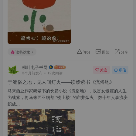
读书沙龙
评分
回复
分享
枫叶电子书网
关注
私信
3个月前发布
12次阅读
于流俗之地，见人间灯火——读黎紫书《流俗地》
马来西亚作家黎紫书的长篇小说《流俗地》，以盲女银霞的人生
为线索，将马来西亚锡都 “楼上楼” 的市井烟火、数十年人事流变
织成...