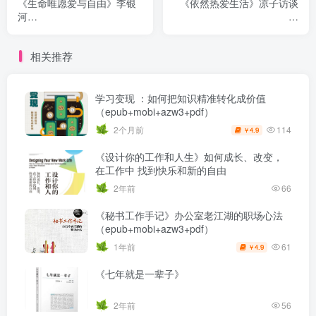
《生命唯愿爱与自由》李银
《依然热爱生活》凉子访谈
河
录
（epub+mobi+azw3+pdf）
（epub+mobi+azw3+pdf）
相关推荐
学习变现 ：如何把知识精准转化成价值
（epub+mobi+azw3+pdf）
114
2个月前
4.9
￥
《设计你的工作和人生》如何成长、改变，
在工作中 找到快乐和新的自由
2年前
66
《秘书工作手记》办公室老江湖的职场心法
（epub+mobi+azw3+pdf）
61
1年前
4.9
￥
《七年就是一辈子》
2年前
56