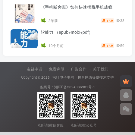
《手机断舍离》如何快速摆脱手机成瘾
38
2年前
4.9
￥
软能力 （epub+mobi+pdf）
59
10个月前
4.9
￥
友链申请
免责声明
广告合作
关于我们
Copyright © 2025 ·
枫叶电子书网
· 枫音网络提供技术支持
备案号：
湘ICP备2024086901号-1
扫码加微信客服
扫码加微公众号