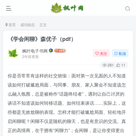
首页
成功励志
正文
《学会闲聊》森优子（pdf）
枫叶电子书网
关注
私信
2年前更新
281
11
你是否常常有这样的社交烦恼：面对第一次见面的人不知道
该如何打破尴尬局面，与同事、朋友、家人聚会不知道该怎
登录
么融入氛围，总是被称作“话题终结者”，遇到让自己讨厌的
谈话不知道该如何转移话题、如何结束谈话……实际上，这
没有账号？立即注册
些都是无效尬聊的表现。怎样才能打破尴尬局面、轻松地开
用户名/手机号/邮箱
启闲聊呢？闲聊不仅是随机的聊天，也是有意识的交流。真
正的高情商，在于拥有“闲聊力”；会闲聊，是让你变得更出
登录密码