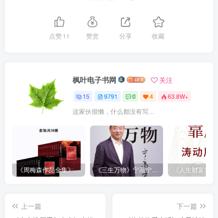
点赞
11
赞赏
分享
收藏
枫叶电子书网
关注
15
9791
0
4
63.8W+
这家伙很懒，什么都没有写...
《周梅森作品全集》[共30册]
《三生万物》宁高宁（epub+mobi+azw3+pdf）
上一篇
下一篇