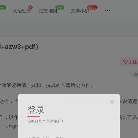
New
Well
Good
政治经济
经管理财
文学小说
azw3+pdf）
关注
套全面解读晚清、共和、抗战的长篇历史力作。
这样，全面、真实、透彻、有趣地将民国这段历史讲明白说清楚
登录
作，以年代和具体人物为主线，用通俗易懂、幽默风趣的语言风
没有账号？立即注册
过的一些我们并不熟悉的事……