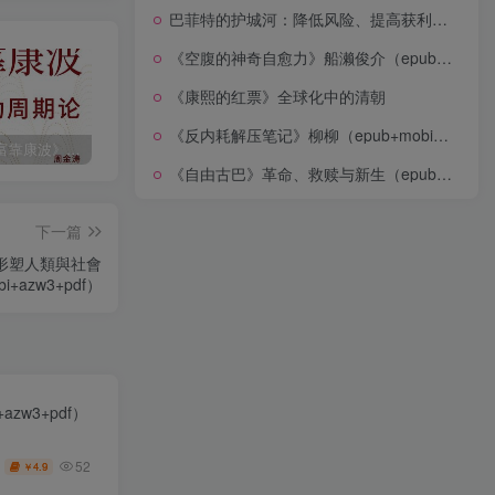
巴菲特的护城河：降低风险、提高获利的股市真规则(epub+azw3+mobi)
《空腹的神奇自愈力》船濑俊介（epub+mobi+azw3+pdf）
《康熙的红票》全球化中的清朝
《反内耗解压笔记》柳柳（epub+mobi+azw3+pdf）
《人生财富靠康波》波动周期论（epub+mobi+azw3+pdf）
《人类新史》一次改写人类命运的尝试（epub+mobi+azw3+pdf）
《在峡江的转弯处》陈行甲
《自由古巴》革命、救赎与新生（epub+mobi+azw3+pdf）
下一篇
形塑人類與社會
i+azw3+pdf）
zw3+pdf）
52
4.9
￥