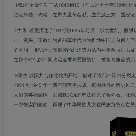
“1晚清”全景勾勒了从1840到1911前后近七十年波
治者慈禧、光绪，在野力量革命派、立宪派三方，围绕该
“2共和”着重描述了1911到1925年前后，以袁世凯
山、黄兴、宋教仁为首的革命势力为推动中国走向何方而
的真相、推动清王朝倒掉的北洋势力从内斗走向灭亡以及
在那个时代的不同政治追求与爱恨情仇，被蓄意掩盖的历
“3重生”以国共合作北伐为开端，描述了近代中国由分
1931 到1945 年十四年间英勇抗战、抵御外辱的历
人们的英雄豪情，以幽默深沉的笔法还原了蒋介石、汪精
一部恢宏的画卷，再现了中华民族儿女在民族危急存亡关