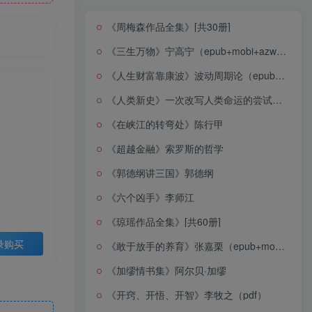
《周梅森作品全集》[共30册]
《三生万物》宁高宁（epub+mobi+azw3+pdf）
《人生财富靠康波》波动周期论（epub+mobi+azw3+pdf）
《人类新史》一次改写人类命运的尝试（epub+mobi+azw3+pdf）
《在峡江的转弯处》陈行甲
《超越金融》索罗斯的哲学
《郭德纲讲三国》郭德纲
《六个凶手》李师江
《琼瑶作品全集》[共60册]
录购买
《敢于放手的养育》张嘉栗（epub+mobi+azw3+pdf）
《加缪情书集》阿尔贝·加缪
《开窍、开悟、开智》李牧之（pdf）