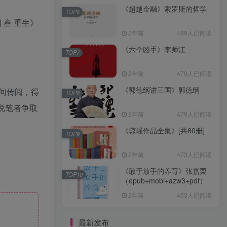
《超越金融》索罗斯的哲学
TOP6
 叁 重生》
2年前
489人已阅读
《六个凶手》李师江
TOP7
2年前
479人已阅读
《郭德纲讲三国》郭德纲
间传阅，得
TOP8
劝说笔者争取
2年前
479人已阅读
《琼瑶作品全集》[共60册]
TOP9
2年前
473人已阅读
《敢于放手的养育》张嘉栗
TOP10
（epub+mobi+azw3+pdf）
2年前
453人已阅读
最新发布