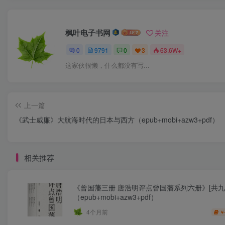
枫叶电子书网
关注
0
9791
0
3
63.6W+
这家伙很懒，什么都没有写...
上一篇
《武士威廉》大航海时代的日本与西方（epub+mobi+azw3+pdf）
相关推荐
《曾国藩三册 唐浩明评点曾国藩系列六册》[共九
（epub+mobi+azw3+pdf）
4个月前
￥