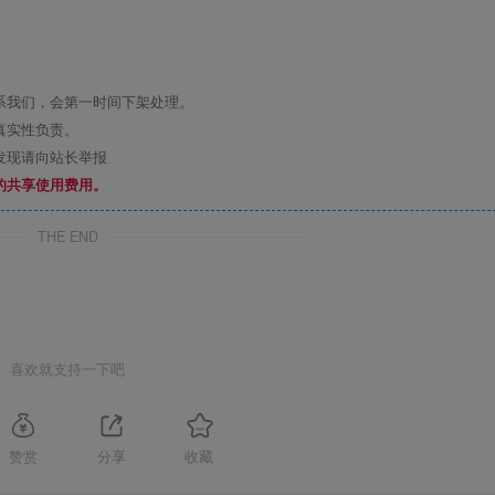
系我们，会第一时间下架处理。
真实性负责。
发现请向站长举报
的共享使用费用。
THE END
喜欢就支持一下吧
赞赏
分享
收藏