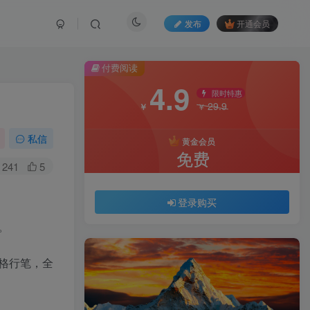
发布
开通会员
付费阅读
4.9
限时特惠
29.9
￥
￥
私信
黄金会员
免费
241
5
登录购买
。
格行笔，全