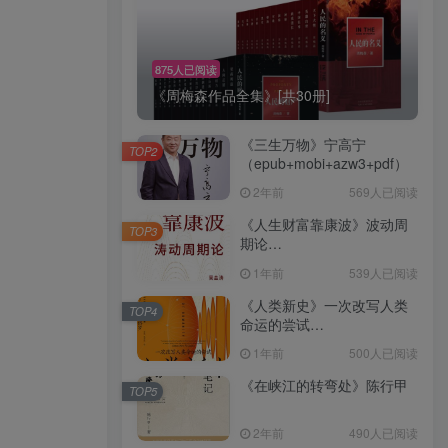
875人已阅读
《周梅森作品全集》[共30册]
《三生万物》宁高宁
TOP2
（epub+mobi+azw3+pdf）
2年前
569人已阅读
《人生财富靠康波》波动周
TOP3
期论
（epub+mobi+azw3+pdf）
1年前
539人已阅读
《人类新史》一次改写人类
TOP4
命运的尝试
（epub+mobi+azw3+pdf）
1年前
500人已阅读
《在峡江的转弯处》陈行甲
TOP5
2年前
490人已阅读