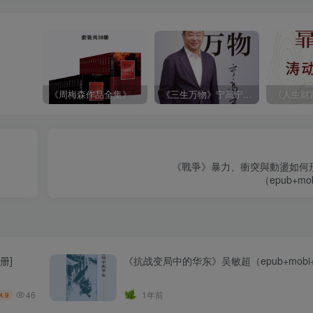
《周梅森作品全集》[共30册]
《三生万物》宁高宁（epub+mobi+azw3+pdf）
《戰爭》暴力、衝突與動盪如何
（epub+mob
册]
《抗战变局中的华东》吴敏超（epub+mobi+a
46
1年前
4.9