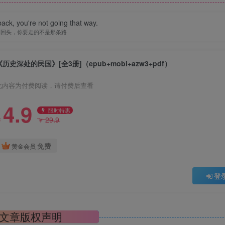
back, you're not going that way.
别回头，你要走的不是那条路
《历史深处的民国》[全3册]（epub+mobi+azw3+pdf）
此内容为付费阅读，请付费后查看
4.9
限时特惠
29.9
￥
￥
免费
黄金会员
登
文章版权声明