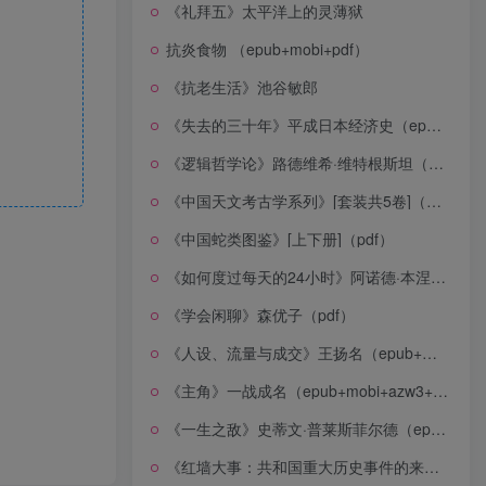
《礼拜五》太平洋上的灵薄狱
抗炎食物 （epub+mobi+pdf）
《抗老生活》池谷敏郎
《失去的三十年》平成日本经济史（epub+mobi+azw3+pdf）
《逻辑哲学论》路德维希·维特根斯坦（epub+mobi+azw3+pdf）
《中国天文考古学系列》[套装共5卷]（epub+mobi+azw3+pdf）
《中国蛇类图鉴》[上下册]（pdf）
《如何度过每天的24小时》阿诺德·本涅特（epub+mobi+azw3+pdf）
《学会闲聊》森优子（pdf）
《人设、流量与成交》王扬名（epub+mobi+azw3+pdf）
《主角》一战成名（epub+mobi+azw3+pdf）
《一生之敌》史蒂文·普莱斯菲尔德（epub+mobi+azw3+pdf）
《红墙大事：共和国重大历史事件的来龙去脉》（全二册）（pdf）