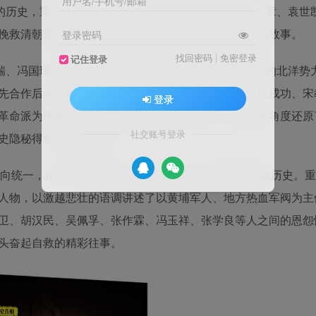
用户名/手机号/邮箱
澜壮阔的历史，重点描述了清王朝内部改革力量曾国藩、李鸿章、袁世
挽救清朝还是推倒清朝重来而展开的一系列惊心动魄的故事。
登录密码
找回密码
|
免密登录
记住登录
、段祺瑞、冯国璋、张作霖、吴佩孚、冯玉祥、阎锡山为代表的北洋势
先合作后斗争的故事。重点关注了辛亥革命为什么可以成功、宋
登录
革命派为理想中的共和国而作出的不懈努力。从不同的角度还原
社交账号登录
史隐秘得到了充分揭示。
裂走向统一，由统一再度分裂，最终走向统一的错综复杂的历史。
史风云人物，以激越悲壮的语调讲述了以黄埔军人、地方热血军阀为
卫、胡汉民、吴佩孚、张作霖、冯玉祥、张学良等人之间的恩怨
头奋起自救的精彩往事。