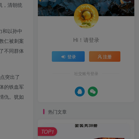
凯，清朝统
力和以孙中
Hi！请登录
教仁被刺案
了不同群体
登录
注册
社交账号登录
重点突出了
主体的铁血军
情仇。犹如
热门文章
TOP1