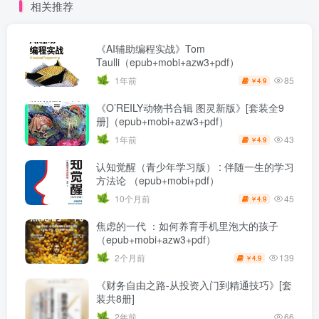
相关推荐
《AI辅助编程实战》Tom
Taulli（epub+mobi+azw3+pdf）
85
1年前
4.9
￥
《O’REILY动物书合辑 图灵新版》[套装全9
册]（epub+mobi+azw3+pdf）
43
1年前
4.9
￥
认知觉醒（青少年学习版） : 伴随一生的学习
方法论 （epub+mobi+pdf）
45
10个月前
4.9
￥
焦虑的一代 ：如何养育手机里泡大的孩子
（epub+mobi+azw3+pdf）
139
2个月前
4.9
￥
《财务自由之路-从投资入门到精通技巧》[套
装共8册]
2年前
66