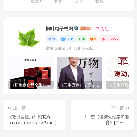
点赞
14
赞赏
分享
收藏
枫叶电子书网
关注
15
9791
0
3
63.7W+
这家伙很懒，什么都没有写...
《周梅森作品全集》[共30册]
《三生万物》宁高宁（epub+mobi+azw3+pdf）
上一篇
下一篇
《教出自控力》顏安秀
《一套书读懂党纪学习教
（epub+mobi+azw3+pdf）
育》[共三册]
（epub+mobi+azw3+pdf）