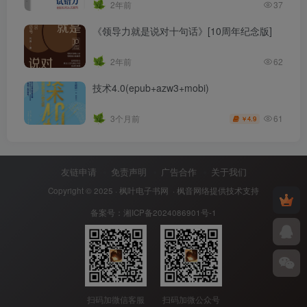
2年前
37
《领导力就是说对十句话》[10周年纪念版]
2年前
62
技术4.0(epub+azw3+mobi)
61
3个月前
4.9
￥
友链申请
免责声明
广告合作
关于我们
Copyright © 2025 ·
枫叶电子书网
· 枫音网络提供技术支持
备案号：
湘ICP备2024086901号-1
扫码加微信客服
扫码加微公众号