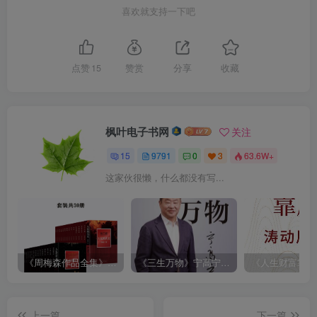
喜欢就支持一下吧
点赞
15
赞赏
分享
收藏
枫叶电子书网
关注
15
9791
0
3
63.6W+
这家伙很懒，什么都没有写...
《周梅森作品全集》[共30册]
《三生万物》宁高宁（epub+mobi+azw3+pdf）
上一篇
下一篇