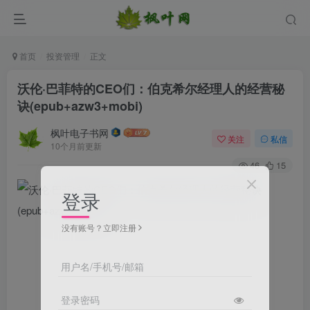
首页
投资管理
正文
沃伦·巴菲特的CEO们：伯克希尔经理人的经营秘
诀(epub+azw3+mobi)
枫叶电子书网
关注
私信
10个月前更新
46
15
登录
没有账号？立即注册
用户名/手机号/邮箱
登录密码