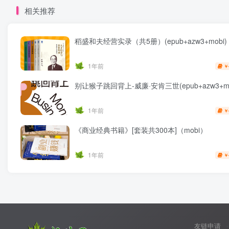
相关推荐
稻盛和夫经营实录（共5册）(epub+azw3+mobi)
1年前
￥
别让猴子跳回背上-威廉·安肯三世(epub+azw3+mo
1年前
￥
《商业经典书籍》[套装共300本]（mobi）
1年前
￥
友链申请