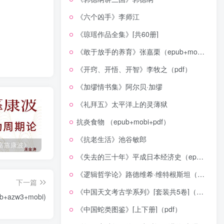
《六个凶手》李师江
《琼瑶作品全集》[共60册]
《敢于放手的养育》张嘉栗（epub+mobi+azw3+pdf）
《开窍、开悟、开智》李牧之（pdf）
《加缪情书集》阿尔贝·加缪
《礼拜五》太平洋上的灵薄狱
抗炎食物 （epub+mobi+pdf）
《抗老生活》池谷敏郎
《人生财富靠康波》波动周期论（epub+mobi+azw3+pdf）
《人类新史》一次改写人类命运的尝试（epub+mobi+azw3+pdf）
《在峡江的转弯处》陈行甲
《失去的三十年》平成日本经济史（epub+mobi+azw3+pdf）
《逻辑哲学论》路德维希·维特根斯坦（epub+mobi+azw3+pdf）
下一篇
《中国天文考古学系列》[套装共5卷]（epub+mobi+azw3+pdf）
zw3+mobi)
《中国蛇类图鉴》[上下册]（pdf）