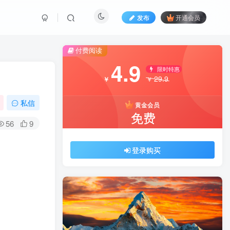
发布
开通会员
付费阅读
4.9
限时特惠
29.9
￥
￥
私信
黄金会员
免费
56
9
登录购买