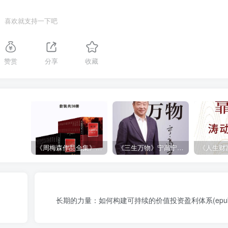
喜欢就支持一下吧
赞赏
分享
收藏
《周梅森作品全集》[共30册]
《三生万物》宁高宁（epub+mobi+azw3+pdf）
长期的力量：如何构建可持续的价值投资盈利体系(epub+a