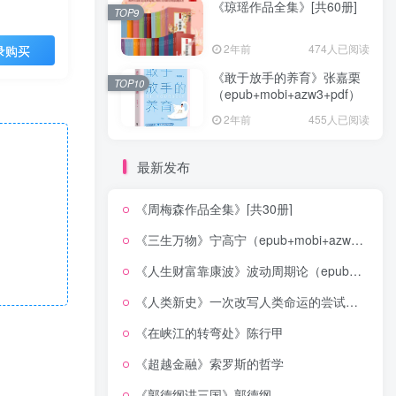
《琼瑶作品全集》[共60册]
TOP9
2年前
474人已阅读
录购买
《敢于放手的养育》张嘉栗
TOP10
（epub+mobi+azw3+pdf）
2年前
455人已阅读
最新发布
《周梅森作品全集》[共30册]
《三生万物》宁高宁（epub+mobi+azw3+pdf）
《人生财富靠康波》波动周期论（epub+mobi+azw3+pdf）
《人类新史》一次改写人类命运的尝试（epub+mobi+azw3+pdf）
《在峡江的转弯处》陈行甲
《超越金融》索罗斯的哲学
《郭德纲讲三国》郭德纲