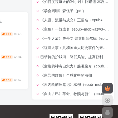
《如何度过每天的24小时》阿诺德·本涅特（epub+mobi+azw3+pdf）
《学会闲聊》森优子（pdf）
《人设、流量与成交》王扬名（epub+mobi+azw3+pdf）
队
《主角》一战成名（epub+mobi+azw3+pdf）
46
4.9
￥
《一生之敌》史蒂文·普莱斯菲尔德（epub+mobi+azw3+pdf）
《红墙大事：共和国重大历史事件的来龙去脉》（全二册）（pdf）
巴菲特的护城河：降低风险、提高获利的股市真规则(epub+azw3+mobi)
34
4.9
￥
《空腹的神奇自愈力》船濑俊介（epub+mobi+azw3+pdf）
《康熙的红票》全球化中的清朝
67
4.9
￥
《反内耗解压笔记》柳柳（epub+mobi+azw3+pdf）
《自由古巴》革命、救赎与新生（epub+mobi+azw3+pdf）