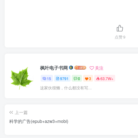
点赞
9
枫叶电子书网
关注
15
9791
0
3
63.7W+
这家伙很懒，什么都没有写...
上一篇
科学的广告(epub+azw3+mobi)