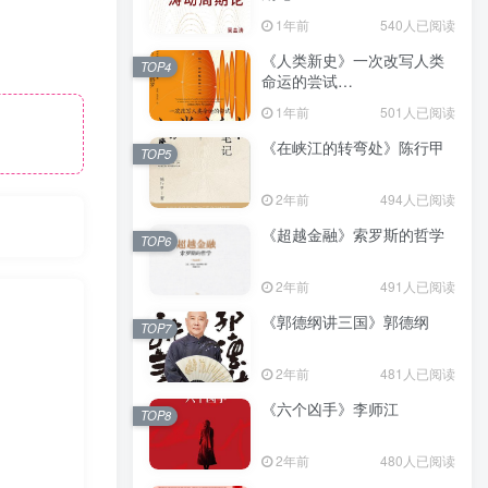
（epub+mobi+azw3+pdf）
1年前
540人已阅读
《人类新史》一次改写人类
TOP4
命运的尝试
（epub+mobi+azw3+pdf）
1年前
501人已阅读
《在峡江的转弯处》陈行甲
TOP5
2年前
494人已阅读
《超越金融》索罗斯的哲学
TOP6
2年前
491人已阅读
《郭德纲讲三国》郭德纲
TOP7
2年前
481人已阅读
《六个凶手》李师江
TOP8
2年前
480人已阅读