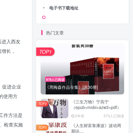
电子书下载地址
热门文章
后进入西友
绩增长，
TOP1
878人已阅读
、促进企业
《周梅森作品全集》[共30册]
的使用方
《三生万物》宁高宁
TOP2
（epub+mobi+azw3+pdf）
一工作方法是
2年前
573人已阅读
、检查实施
《人生财富靠康波》波动周
TOP3
期论