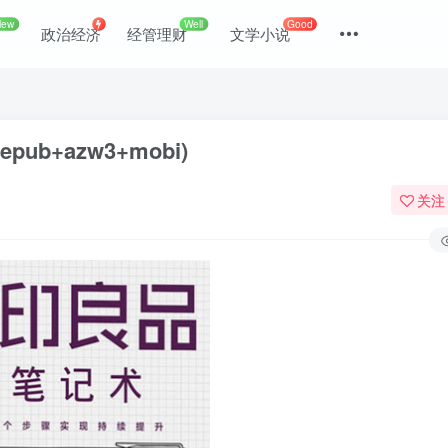
New
Well
Good
政治经济
经管理财
文学小说
+azw3+mobi)
关注
登录
没有账号？立即注册