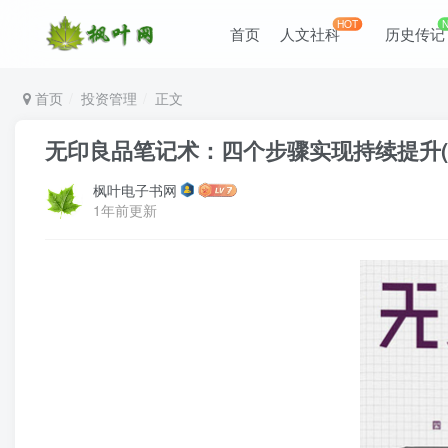
HOT
首页
人文社科
历史传记
首页
投资管理
正文
无印良品笔记术：四个步骤实现持续提升(epub
枫叶电子书网
1年前更新