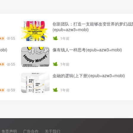
创新团队：打造一支能够改变世界的梦幻战
(epub+azw3+mobi)
55
1年前
4.9
bi)
像有钱人一样思考(epub+azw3+mobi)
55
1年前
4.9
金融的逻辑(上下册)(epub+azw3+mobi)
59
1年前
4.9
免责声明
广告合作
关于我们