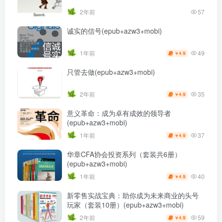
2年前
57
诚实的信号(epub+azw3+mobi)
49
1年前
4.9
￥
只管去做(epub+azw3+mobi)
35
2年前
4.9
￥
意义革命：成为卓有成效的领导者
(epub+azw3+mobi)
37
1年前
4.9
￥
华章CFA协会投资系列（套装共6册）
(epub+azw3+mobi)
40
1年前
4.9
￥
新零售实战宝典：助你成为未来商业的头号
玩家（套装10册）(epub+azw3+mobi)
59
2年前
4.9
￥