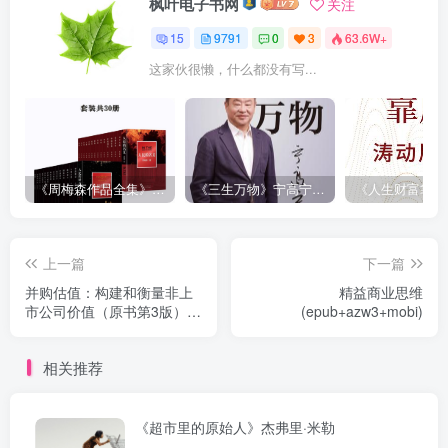
枫叶电子书网
关注
15
9791
0
3
63.6W+
这家伙很懒，什么都没有写...
《周梅森作品全集》[共30册]
《三生万物》宁高宁（epub+mobi+azw3+pdf）
上一篇
下一篇
并购估值：构建和衡量非上
精益商业思维
市公司价值（原书第3版）
(epub+azw3+mobi)
(epub+azw3+mobi)
相关推荐
《超市里的原始人》杰弗里·米勒