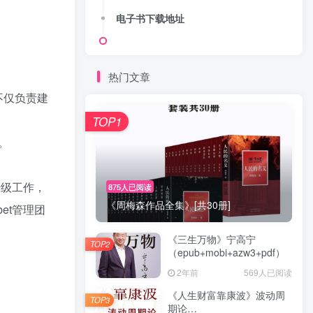
电子书下载地址
热门文章
不仅负责建
TOP1
问。
升级工作，
875人已阅读
《周梅森作品全集》[共30册]
et管理团
《三生万物》宁高宁
TOP2
（epub+mobi+azw3+pdf）
2年前
569人已阅读
《人生财富靠康波》波动周
TOP3
期论