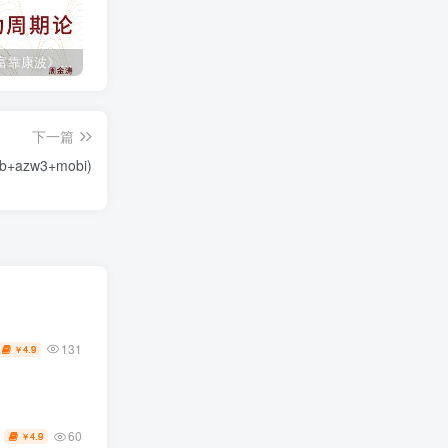
《人生财富靠康波》波动周期论（epub+mobi+azw3+pdf）
《人类新史》一次改写人类命运的尝试（epub+mobi+azw3+pdf）
《在峡江的转弯处》陈行甲
下一篇
+azw3+mobi)
131
4.9
￥
60
4.9
￥