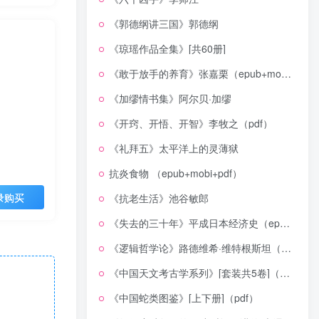
《郭德纲讲三国》郭德纲
《琼瑶作品全集》[共60册]
《敢于放手的养育》张嘉栗（epub+mobi+azw3+pdf）
《加缪情书集》阿尔贝·加缪
《开窍、开悟、开智》李牧之（pdf）
《礼拜五》太平洋上的灵薄狱
抗炎食物 （epub+mobi+pdf）
录购买
《抗老生活》池谷敏郎
《失去的三十年》平成日本经济史（epub+mobi+azw3+pdf）
《逻辑哲学论》路德维希·维特根斯坦（epub+mobi+azw3+pdf）
《中国天文考古学系列》[套装共5卷]（epub+mobi+azw3+pdf）
《中国蛇类图鉴》[上下册]（pdf）