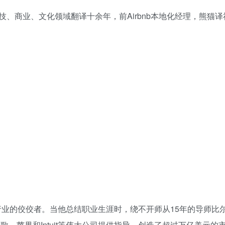
、商业、文化领域翻译十余年，前Airbnb本地化经理，熊猫
行业的佼佼者。当他总结职业生涯时，绕不开师从15年的导师比尔
、苹果和Intuit等伟大公司提供指导，创造了超过万亿美元的