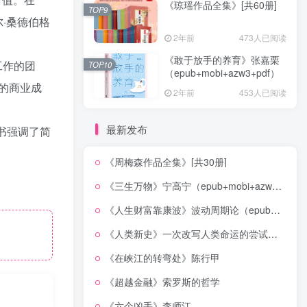
《琼瑶作品全集》[共60册]
TOP9
·桑德伯格
2年前
473人已阅读
《敢于放手的养育》张嘉栗
工作的团
TOP10
（epub+mobi+azw3+pdf）
的商业成
2年前
453人已阅读
最新发布
本书强调了简
《周梅森作品全集》[共30册]
《三生万物》宁高宁（epub+mobi+azw3+pdf）
《人生财富靠康波》波动周期论（epub+mobi+azw3+pdf）
《人类新史》一次改写人类命运的尝试（epub+mobi+azw3+pdf）
《在峡江的转弯处》陈行甲
《超越金融》索罗斯的哲学
《六个凶手》李师江