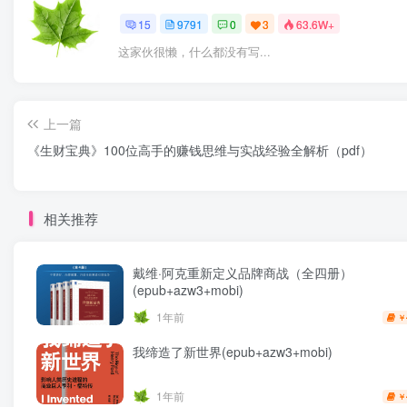
15
9791
0
3
63.6W+
这家伙很懒，什么都没有写...
上一篇
《生财宝典》100位高手的赚钱思维与实战经验全解析（pdf）
相关推荐
戴维·阿克重新定义品牌商战（全四册）
(epub+azw3+mobi)
1年前
￥
我缔造了新世界(epub+azw3+mobi)
1年前
￥