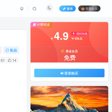
发布
开通会员
付费阅读
4.9
限时特惠
29.9
￥
￥
私信
黄金会员
免费
61
14
登录购买