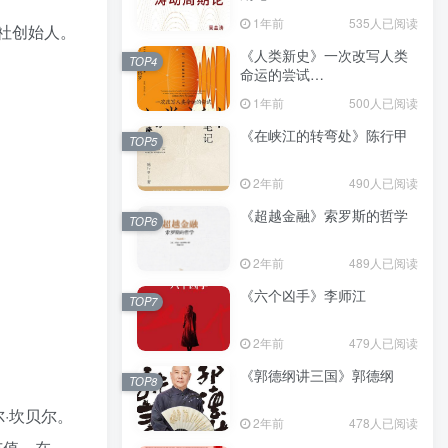
（epub+mobi+azw3+pdf）
1年前
535人已阅读
译社创始人。
《人类新史》一次改写人类
TOP4
命运的尝试
（epub+mobi+azw3+pdf）
1年前
500人已阅读
《在峡江的转弯处》陈行甲
TOP5
2年前
490人已阅读
《超越金融》索罗斯的哲学
TOP6
2年前
489人已阅读
《六个凶手》李师江
TOP7
2年前
479人已阅读
《郭德纲讲三国》郭德纲
TOP8
·坎贝尔。
2年前
478人已阅读
市值。在