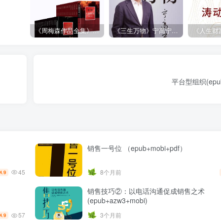
《周梅森作品全集》[共30册]
《三生万物》宁高宁（epub+mobi+azw3+pdf）
平台型组织(epub
销售一号位 （epub+mobi+pdf）
45
8个月前
4.9
销售技巧②：以电话沟通促成销售之术
(epub+azw3+mobi)
57
3个月前
4.9