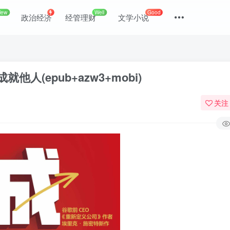
New
Well
Good
政治经济
经管理财
文学小说
(epub+azw3+mobi)
关注
登录
没有账号？立即注册