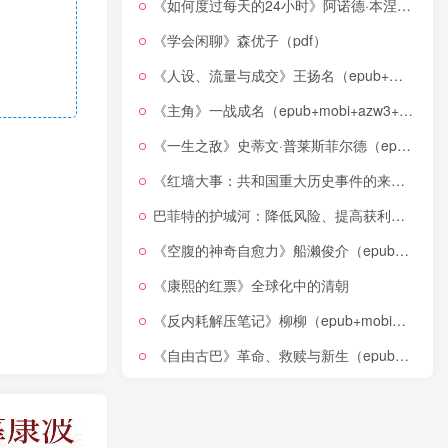
《如何度过每天的24小时》阿诺德·本涅特（epub+mobi+azw3+pdf）
《学会闲聊》森优子（pdf）
《人设、流量与成交》王扬名（epub+mobi+azw3+pdf）
《主角》一战成名（epub+mobi+azw3+pdf）
《一生之敌》史蒂文·普莱斯菲尔德（epub+mobi+azw3+pdf）
《红墙大事：共和国重大历史事件的来龙去脉》（全二册）（pdf）
巴菲特的护城河：降低风险、提高获利的股市真规则(epub+azw3+mobi)
《空腹的神奇自愈力》船濑俊介（epub+mobi+azw3+pdf）
《康熙的红票》全球化中的清朝
《反内耗解压笔记》柳柳（epub+mobi+azw3+pdf）
《自由古巴》革命、救赎与新生（epub+mobi+azw3+pdf）