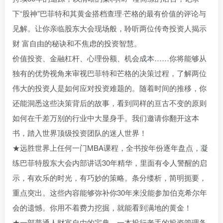
下“股神”巴菲特和其黄金搭档查理·芒格的最有价值的评论与
见解。让你亲临股东大会现场般，聆听两位传奇投资人揭示
财 富自由的秘诀和不焦虑的投资智慧。
价值投资、金融杠杆、心理份额、机会成本……你将能够从
独有的优势视角来审视巴菲特和芒格的决策过程，了解两位
伟大的投资人是如何应对投资难题的。随着时间的推移，你
还能洞悉这些决策背后的故事，看到同样的亘古不变的原则
如何在千差万别的行业中大显身手。我们邀请你翻开这本
书，踏入世界顶级投资团队的迷人世界！
★远胜世界上任何一门MBA课程，全书按年份逐年盘点，凝
练巴菲特股东大会内部讲话30年精华，里面有令人警醒的启
示，有欢乐的时光，有巧妙的策略。条分缕析，简明扼要，
重点突出。这些内容能够弥补你30年来没能参加伯克希尔年
会的遗憾。你用不着费力挖掘，就能看到满地的黄金！
★一部普通人财富自由的宝典，一本投行老手的投资管理备