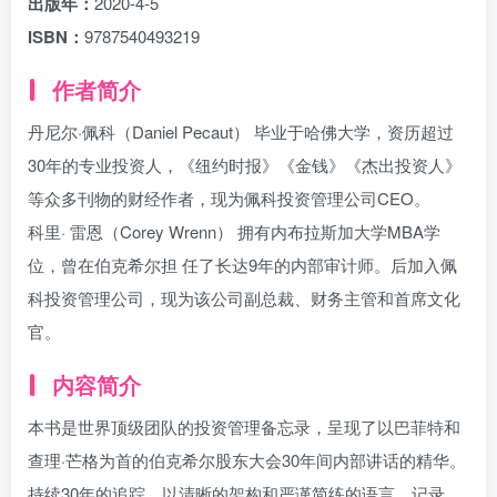
出版年：
2020-4-5
ISBN：
9787540493219
作者简介
丹尼尔·佩科（Daniel Pecaut） 毕业于哈佛大学，资历超过
30年的专业投资人，《纽约时报》《金钱》《杰出投资人》
等众多刊物的财经作者，现为佩科投资管理公司CEO。
科里· 雷恩（Corey Wrenn） 拥有内布拉斯加大学MBA学
位，曾在伯克希尔担 任了长达9年的内部审计师。后加入佩
科投资管理公司，现为该公司副总裁、财务主管和首席文化
官。
内容简介
本书是世界顶级团队的投资管理备忘录，呈现了以巴菲特和
查理·芒格为首的伯克希尔股东大会30年间内部讲话的精华。
持续30年的追踪，以清晰的架构和严谨简练的语言，记录