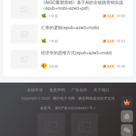
《AIGC重塑营销》基于AI的全链路营销实战
（epub+mobi+azw3+pdf）
65
1年前
4.9
￥
汇率的逻辑(epub+azw3+mobi)
53
1年前
4.9
￥
经济学的思维方式(epub+azw3+mobi)
36
2年前
4.9
￥
友链申请
免责声明
广告合作
关于我们
Copyright © 2025 ·
枫叶电子书网
· 枫音网络提供技术支持
备案号：
湘ICP备2024086901号-1