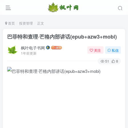
首页
投资管理
正文
巴菲特和查理·芒格内部讲话(epub+azw3+mobi)
枫叶电子书网
关注
私信
1年前更新
51
8
登录
没有账号？立即注册
用户名/手机号/邮箱
登录密码