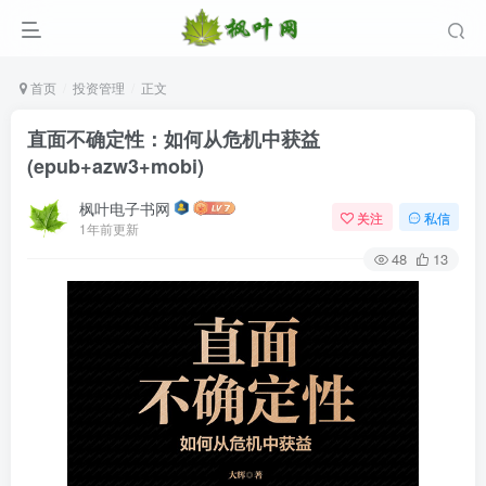
首页
投资管理
正文
直面不确定性：如何从危机中获益
(epub+azw3+mobi)
枫叶电子书网
关注
私信
1年前更新
48
13