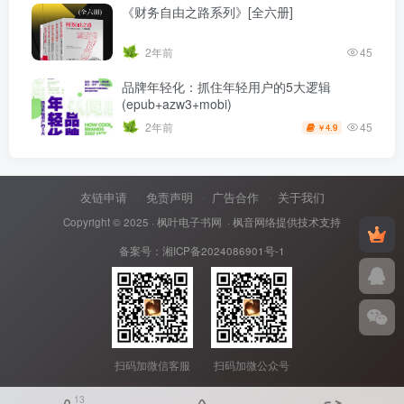
《财务自由之路系列》[全六册]
2年前
45
品牌年轻化：抓住年轻用户的5大逻辑
(epub+azw3+mobi)
45
2年前
4.9
￥
友链申请
免责声明
广告合作
关于我们
Copyright © 2025 ·
枫叶电子书网
· 枫音网络提供技术支持
备案号：
湘ICP备2024086901号-1
扫码加微信客服
扫码加微公众号
13