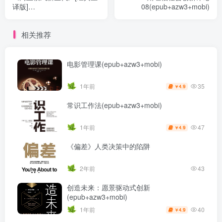
译版]
08(epub+azw3+mobi)
（epub+mobi+azw3+pdf）
相关推荐
电影管理课(epub+azw3+mobi)
35
1年前
4.9
￥
常识工作法(epub+azw3+mobi)
47
1年前
4.9
￥
《偏差》人类决策中的陷阱
2年前
43
创造未来：愿景驱动式创新
(epub+azw3+mobi)
40
1年前
4.9
￥