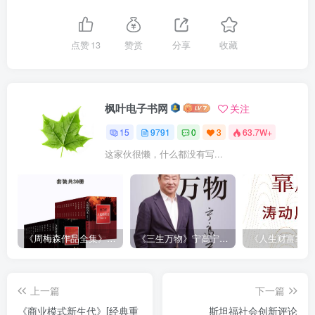
点赞
13
赞赏
分享
收藏
枫叶电子书网
关注
15
9791
0
3
63.7W+
这家伙很懒，什么都没有写...
《周梅森作品全集》[共30册]
《三生万物》宁高宁（epub+mobi+azw3+pdf）
上一篇
下一篇
《商业模式新生代》[经典重
斯坦福社会创新评论