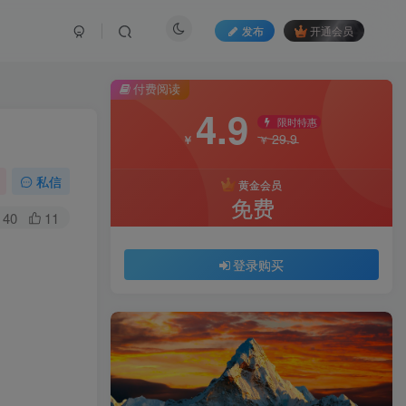
发布
开通会员
付费阅读
4.9
限时特惠
29.9
￥
￥
私信
黄金会员
免费
40
11
登录购买