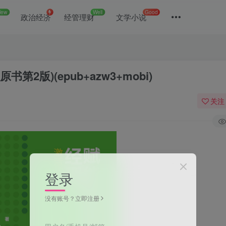
New
Well
Good
政治经济
经管理财
文学小说
版)(epub+azw3+mobi)
关注
登录
没有账号？立即注册