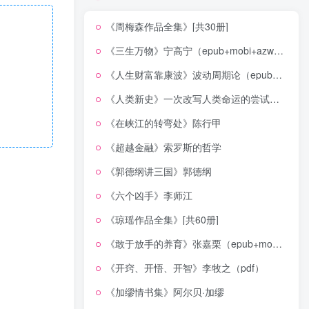
《周梅森作品全集》[共30册]
《三生万物》宁高宁（epub+mobi+azw3+pdf）
《人生财富靠康波》波动周期论（epub+mobi+azw3+pdf）
《人类新史》一次改写人类命运的尝试（epub+mobi+azw3+pdf）
《在峡江的转弯处》陈行甲
《超越金融》索罗斯的哲学
《郭德纲讲三国》郭德纲
《六个凶手》李师江
《琼瑶作品全集》[共60册]
《敢于放手的养育》张嘉栗（epub+mobi+azw3+pdf）
《开窍、开悟、开智》李牧之（pdf）
《加缪情书集》阿尔贝·加缪