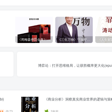
《周梅森作品全集》[共30册]
《三生万物》宁高宁（epub+mobi+azw3+pdf）
博弈论：打开思维格局，让获胜概率更大化(epub+a
i)
《商业分析》洞察真实商业世界的逻辑与策
73
2年前
4.9