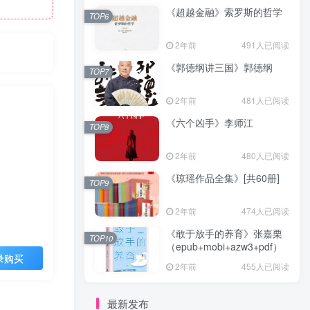
《超越金融》索罗斯的哲学
TOP6
2年前
491人已阅读
《郭德纲讲三国》郭德纲
TOP7
2年前
481人已阅读
《六个凶手》李师江
TOP8
2年前
480人已阅读
《琼瑶作品全集》[共60册]
TOP9
2年前
474人已阅读
《敢于放手的养育》张嘉栗
TOP10
（epub+mobi+azw3+pdf）
录购买
2年前
455人已阅读
最新发布