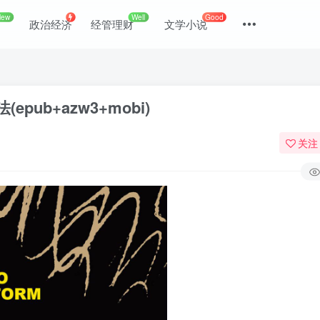
New
Well
Good
政治经济
经管理财
文学小说
b+azw3+mobi)
关注
登录
没有账号？立即注册