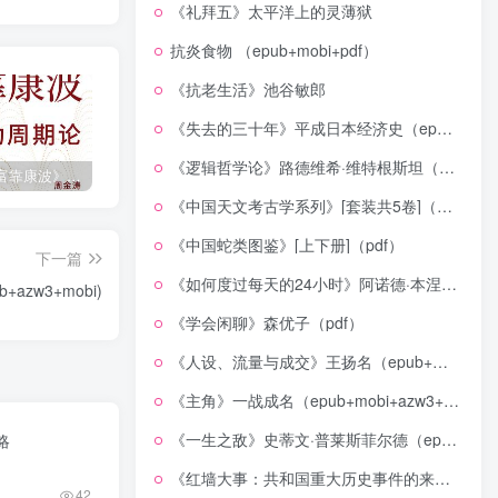
《礼拜五》太平洋上的灵薄狱
抗炎食物 （epub+mobi+pdf）
《抗老生活》池谷敏郎
《失去的三十年》平成日本经济史（epub+mobi+azw3+pdf）
《逻辑哲学论》路德维希·维特根斯坦（epub+mobi+azw3+pdf）
《人生财富靠康波》波动周期论（epub+mobi+azw3+pdf）
《人类新史》一次改写人类命运的尝试（epub+mobi+azw3+pdf）
《在峡江的转弯处》陈行甲
《中国天文考古学系列》[套装共5卷]（epub+mobi+azw3+pdf）
《中国蛇类图鉴》[上下册]（pdf）
下一篇
《如何度过每天的24小时》阿诺德·本涅特（epub+mobi+azw3+pdf）
zw3+mobi)
《学会闲聊》森优子（pdf）
《人设、流量与成交》王扬名（epub+mobi+azw3+pdf）
《主角》一战成名（epub+mobi+azw3+pdf）
《一生之敌》史蒂文·普莱斯菲尔德（epub+mobi+azw3+pdf）
略
《红墙大事：共和国重大历史事件的来龙去脉》（全二册）（pdf）
42