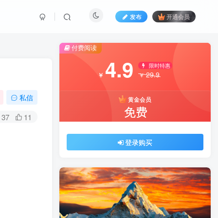
发布
开通会员
付费阅读
4.9
限时特惠
29.9
￥
￥
私信
黄金会员
免费
37
11
登录购买