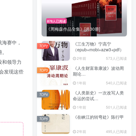
878人已阅读
《周梅森作品全集》[共30册]
航海赛中，
《三生万物》宁高宁
TOP2
（epub+mobi+azw3+pdf）
册。
2年前
573人已阅读
设和领导力
《人生财富靠康波》波动周
TOP3
会发现这些
期论
（epub+mobi+azw3+pdf）
1年前
540人已阅读
《人类新史》一次改写人类
TOP4
命运的尝试
（epub+mobi+azw3+pdf）
1年前
501人已阅读
《在峡江的转弯处》陈行甲
TOP5
2年前
495人已阅读