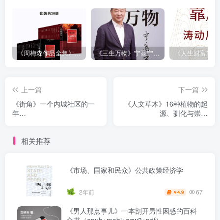
《周梅森作品全集》[共30册]
《三生万物》宁高宁（epub+mobi+azw3+pdf）
上一篇
下一篇
《街角》一个内城社区的一
《人文草木》16种植物的起
年
源、驯化与崇拜
（epub+mobi+azw3+pdf）
（epub+mobi+azw3+pdf）
相关推荐
《市场、国家和民众》公共政策经济学
67
2年前
4.9
￥
《男人那点事儿》一本剖开男性困惑的百科