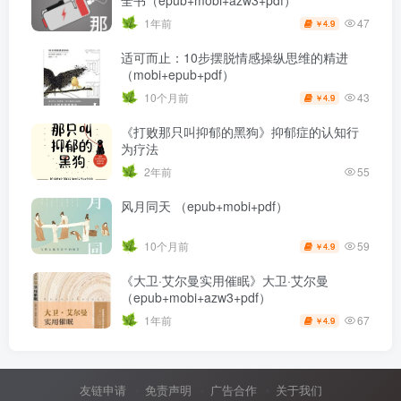
全书（epub+mobi+azw3+pdf）
47
1年前
4.9
￥
适可而止：10步摆脱情感操纵思维的精进
（mobi+epub+pdf）
43
10个月前
4.9
￥
《打败那只叫抑郁的黑狗》抑郁症的认知行
为疗法
2年前
55
风月同天 （epub+mobi+pdf）
59
10个月前
4.9
￥
《大卫·艾尔曼实用催眠》大卫·艾尔曼
（epub+mobi+azw3+pdf）
67
1年前
4.9
￥
友链申请
免责声明
广告合作
关于我们