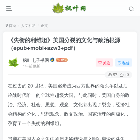
首页
人文社科
正文
《失衡的利维坦》美国分裂的文化与政治根源
（epub+mobi+azw3+pdf）
枫叶电子书网
关注
私信
1年前更新
57
13
在过去的 20 世纪，美国逐步成为西方世界的领头羊以及后
登录
冷战时代唯一的全球性超级大国。与此同时，美国自身的政
治、经济、社会、思想、观念、文化都出现了裂变，经济社
没有账号？立即注册
会结构的分化，思想观念、政党政治、国家治理的两极化，
用户名/手机号/邮箱
孕育了一个失衡的利维坦。
登录密码
贯穿在美国古今之争中的历史终结论与文明冲突论的斗争，