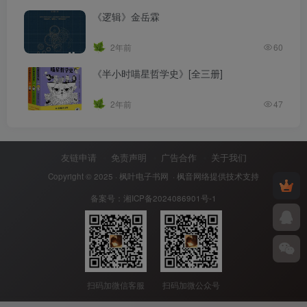
《逻辑》金岳霖
2年前
60
《半小时喵星哲学史》[全三册]
2年前
47
友链申请
免责声明
广告合作
关于我们
Copyright © 2025 ·
枫叶电子书网
· 枫音网络提供技术支持
备案号：
湘ICP备2024086901号-1
扫码加微信客服
扫码加微公众号