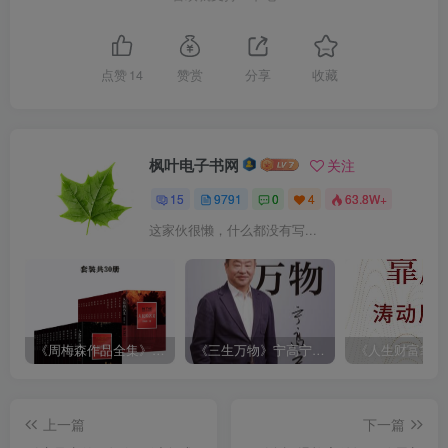
点赞
14
赞赏
分享
收藏
枫叶电子书网
关注
15
9791
0
4
63.8W+
这家伙很懒，什么都没有写...
《周梅森作品全集》[共30册]
《三生万物》宁高宁（epub+mobi+azw3+pdf）
上一篇
下一篇