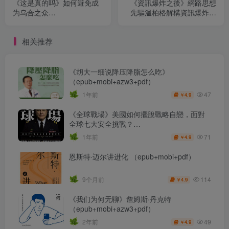
《这是真的吗》如何避免成
《資訊爆炸之後》網路思想
为乌合之众
先驅溫柏格解構資訊爆炸、
（epub+mobi+azw3+pdf）
知識轉型與資訊焦
（epub+mobi+azw3+pdf）
相关推荐
《胡大一细说降压降脂怎么吃》
（epub+mobi+azw3+pdf）
47
1年前
4.9
￥
《全球戰場》美國如何擺脫戰略自戀，面對
全球七大安全挑戰？
（epub+mobi+azw3+pdf）
71
1年前
4.9
￥
恩斯特·迈尔讲进化 （epub+mobi+pdf）
114
9个月前
4.9
￥
《我们为何无聊》詹姆斯·丹克特
（epub+mobi+azw3+pdf）
49
2年前
4.9
￥