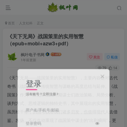
首页
人文社科
正文
《天下无局》战国策里的实用智慧
（epub+mobi+azw3+pdf）
枫叶电子书网
关注
私信
1年前更新
79
14
《天下无局——战国策里的实用智慧》，主要内容是对古代
登录
奇书《战国策》中传统智慧与谋略的高度总结与延伸。《战
没有账号？立即注册
国策》作为一部记录战国时期谋士们政治策略、局势分析、
谈判方式、思维逻辑的独特史书，其中展现出的实用智慧，
用户名/手机号/邮箱
虽历经千年，仍然可以给我们诸多启发，也值得现代人去借
鉴、发扬。不仅生动重现了战国策中谋士的“出彩瞬间”，更
登录密码