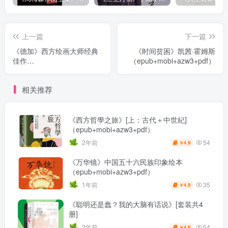
上一篇
下一篇
《德加》西方绘画大师经典
《时间贫困》凯茜·霍姆斯
佳作
（epub+mobi+azw3+pdf）
（epub+mobi+azw3+pdf）
相关推荐
《西方哲學之旅》[上：古代＋中世紀]
（epub+mobi+azw3+pdf）
54
2年前
4.9
￥
《万华镜》中国五十六民族印象绘本
（epub+mobi+azw3+pdf）
35
1年前
4.9
￥
《聪明还是蠢？我的大脑有话说》[套装共4
册]
54
2年前
4.9
￥