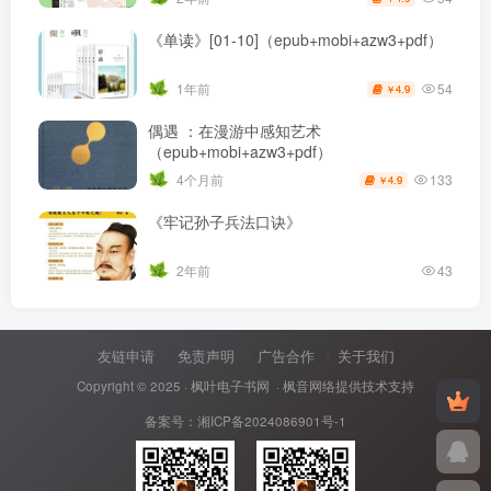
《单读》[01-10]（epub+mobi+azw3+pdf）
54
1年前
4.9
￥
偶遇 ：在漫游中感知艺术
（epub+mobi+azw3+pdf）
133
4个月前
4.9
￥
《牢记孙子兵法口诀》
2年前
43
友链申请
免责声明
广告合作
关于我们
Copyright © 2025 ·
枫叶电子书网
· 枫音网络提供技术支持
备案号：
湘ICP备2024086901号-1