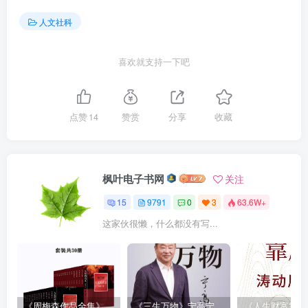
人文社科
喜欢就支持一下吧
点赞
14
赞赏
分享
收藏
枫叶电子书网
关注
15
9791
0
3
63.6W+
这家伙很懒，什么都没有写...
《周梅森作品全集》[共30册]
《三生万物》宁高宁（epub+mobi+azw3+pdf）