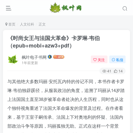
首页
人文社科
正文
《时尚女王与法国大革命》卡罗琳·韦伯
（epub+mobi+azw3+pdf）
枫叶电子书网
关注
私信
1年前更新
41
14
与其他绝大多数玛丽·安托瓦内特的传记不同，本书作者卡罗
登录
琳·韦伯独辟蹊径，从服装政治的角度，追溯了玛丽从14岁踏
上法国国土直至38岁被革命者处决的人生历程，同时也从这
没有账号？立即注册
个独特视角重述了法国大革命爆发的背景及过程。在作者看
用户名/手机号/邮箱
来，基于王室子嗣传承、法国上下对奥地利的怀疑、法国内
部政治斗争等原因，玛丽孤独无助。正式在这样一个背景
登录密码