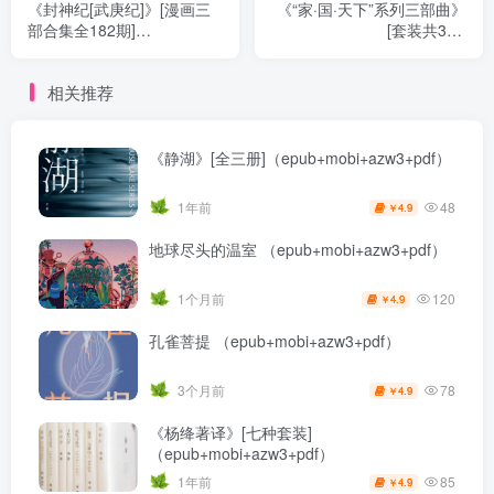
《封神纪[武庚纪]》[漫画三
《“家·国·天下”系列三部曲》
部合集全182期]
[套装共3册]
（epub+mobi+azw3+pdf）
（epub+mobi+azw3+pdf）
相关推荐
《静湖》[全三册]（epub+mobi+azw3+pdf）
48
1年前
4.9
￥
地球尽头的温室 （epub+mobi+azw3+pdf）
120
1个月前
4.9
￥
孔雀菩提 （epub+mobi+azw3+pdf）
78
3个月前
4.9
￥
《杨绛著译》[七种套装]
（epub+mobi+azw3+pdf）
85
1年前
4.9
￥