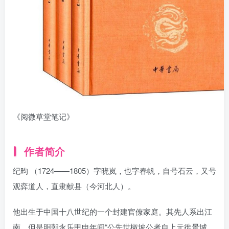
《阅微草堂笔记》
作者简介
纪昀 （1724——1805）字晓岚，也字春帆，自号石云，又号
观弈道人，直隶献县（今河北人）。
他出生于中国十八世纪的一个封建官僚家庭。其先人系出江
南，但是明朝永乐甲申年间“公先世椒坡公者自上元徙景城，