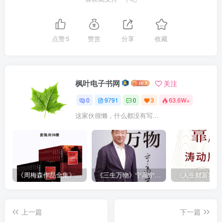
点赞
5
赞赏
分享
收藏
枫叶电子书网
关注
0
9791
0
3
63.6W+
这家伙很懒，什么都没有写...
《周梅森作品全集》[共30册]
《三生万物》宁高宁（epub+mobi+azw3+pdf）
上一篇
下一篇