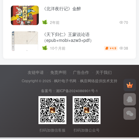
《北洋夜行记》金醉
2年前
70
《天下归仁》王蒙说论语
（epub+mobi+azw3+pdf）
38
10个月前
4.9
￥
友链申请
免责声明
广告合作
关于我们
Copyright © 2025 ·
枫叶电子书网
· 枫音网络提供技术支持
备案号：
湘ICP备2024086901号-1
扫码加微信客服
扫码加微公众号