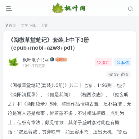
首页
文学小说
正文
《阅微草堂笔记》套装上中下3册
（epub+mobi+azw3+pdf）
枫叶电子书网
关注
私信
10个月前更新
39
5
《阅微草堂笔记(套装共3册)》共二十七卷，1196则，包括
登录
《滦阳消夏录》、《如是我闻》、《槐西杂志》、《姑妄听
之》和《滦阳续录》5种。整部作品恬淡古雅，质朴简洁，无
没有账号？立即注册
论是写人还是叙事，皆着墨不多，不过粗陈梗概，点到为
用户名/手机号/邮箱
止，但极有章法，颇见情致，其弟子盛时彦对此也有概
括：“叙述剪裁，贯穿映带，如云容水态，迥出天机。”鲁迅
登录密码