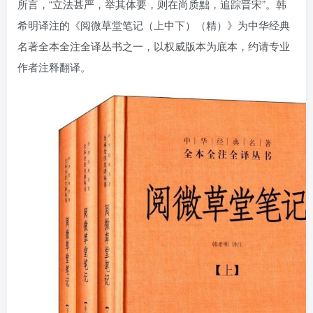
所言，“立法甚严，举其体要，则在尚质黜，追踪晋宋”。韩
找回密码
|
免密登录
记住登录
希明译注的《阅微草堂笔记（上中下）（精）》为中华经典
名著全本全注全译丛书之一，以权威版本为底本，约请专业
登录
作者注释翻译。
社交账号登录