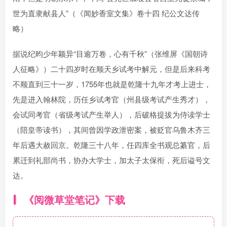
世为直隶献县人”（《闻妙香室文集》卷十四 纪公文达传
略）
据说纪昀少年颖异“目逾万卷，心有千秋”（张维屏《国朝诗
人征略》）二十四岁时在顺天乡试考中解元，但是后来科考
不顺直到三十一岁，1755年也就是乾隆十九年才考上进士，
先是进入翰林院，历任乡试考官（州县级考试产生秀才），
会试同考官（省级考试产生举人），后破格提拔为侍读学士
（陪皇帝读书），其间曾因学政泄密案，被贬官乌鲁木齐三
年后遇大赦回京。乾隆三十八年，任四库全书观总纂官，后
累迁到礼部尚书，协办大学士，加太子太保衔，死后谥号文
达。
《阅微草堂笔记》下载