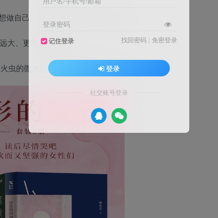
用户名/手机号/邮箱
想做自己。深刻揭露丧偶式育儿困局。
登录密码
找回密码
|
免密登录
记住登录
更远大、更无限的梦想。
萤火虫的微光，却足够温暖彼此的一生。
登录
社交账号登录