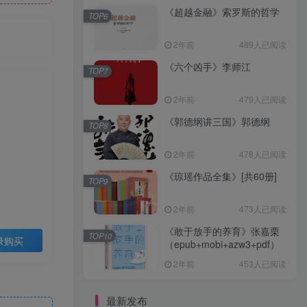
《超越金融》索罗斯的哲学
TOP6
2年前
489人已阅读
《六个凶手》李师江
TOP7
2年前
479人已阅读
《郭德纲讲三国》郭德纲
TOP8
2年前
478人已阅读
《琼瑶作品全集》[共60册]
TOP9
2年前
473人已阅读
《敢于放手的养育》张嘉栗
TOP10
录购买
（epub+mobi+azw3+pdf）
2年前
453人已阅读
最新发布