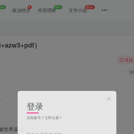
New
Well
Good
政治经济
经管理财
文学小说
azw3+pdf）
关注
。
登录
没有账号？立即注册
被世界温柔相待。