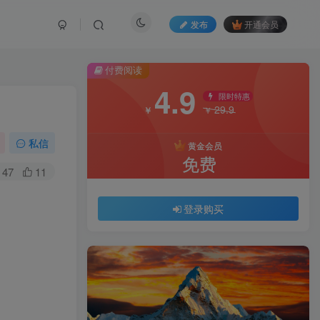
发布
开通会员
付费阅读
4.9
限时特惠
29.9
￥
￥
私信
黄金会员
免费
47
11
登录购买