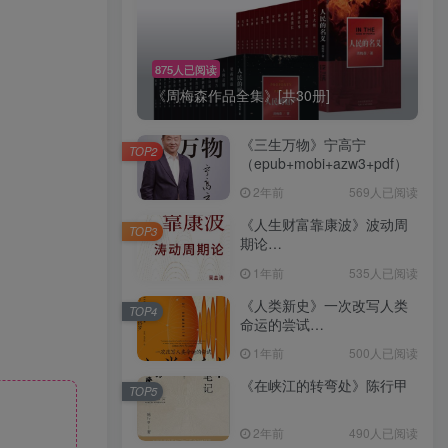
875人已阅读
《周梅森作品全集》[共30册]
《三生万物》宁高宁
TOP2
（epub+mobi+azw3+pdf）
2年前
569人已阅读
《人生财富靠康波》波动周
TOP3
期论
（epub+mobi+azw3+pdf）
1年前
535人已阅读
《人类新史》一次改写人类
TOP4
命运的尝试
（epub+mobi+azw3+pdf）
1年前
500人已阅读
《在峡江的转弯处》陈行甲
TOP5
2年前
490人已阅读