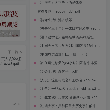
《礼拜五》太平洋上的灵薄狱
抗炎食物 （epub+mobi+pdf）
《抗老生活》池谷敏郎
《失去的三十年》平成日本经济史（epub+mobi+azw3+pdf）
《人生财富靠康波》波动周期论（epub+mobi+azw3+pdf）
《人类新史》一次改写人类命运的尝试（epub+mobi+azw3+pdf）
《在峡江的转弯处》陈行甲
《逻辑哲学论》路德维希·维特根斯坦（epub+mobi+azw3+pdf）
《中国天文考古学系列》[套装共5卷]（epub+mobi+azw3+pdf）
下一篇
《中国蛇类图鉴》[上下册]（pdf）
页入坑[全3册]
《如何度过每天的24小时》阿诺德·本涅特（epub+mobi+azw3+pdf）
i+azw3+pdf）
《学会闲聊》森优子（pdf）
《人设、流量与成交》王扬名（epub+mobi+azw3+pdf）
《主角》一战成名（epub+mobi+azw3+pdf）
《一生之敌》史蒂文·普莱斯菲尔德（epub+mobi+azw3+pdf）
66
《红墙大事：共和国重大历史事件的来龙去脉》（全二册）（pdf）