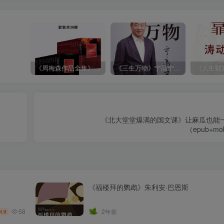
《周梅森作品全集》[共30册]
《三生万物》宁高宁（epub+mobi+azw3+pdf）
《北大堂堂爆满的国文课》让麻瓜也能一
（epub+mob
《福楼拜的鹦鹉》朱利安·巴恩斯
58
2年前
4.9