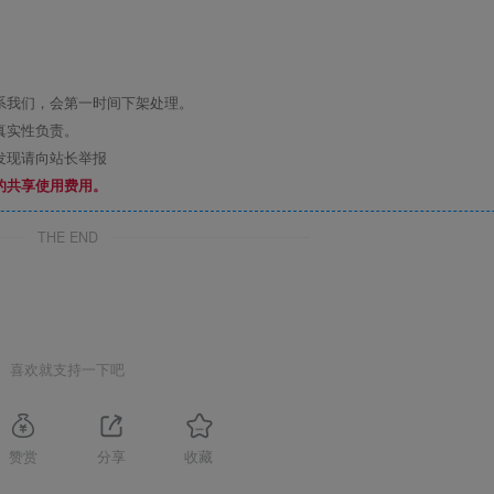
系我们，会第一时间下架处理。
真实性负责。
发现请向站长举报
的共享使用费用。
THE END
喜欢就支持一下吧
赞赏
分享
收藏