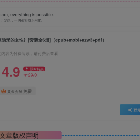
eam, everything is possible.
敢于梦想，一切都将成为可能
《隐形的女性》[套装全6册]（epub+mobi+azw3+pdf）
此内容为付费阅读，请付费后查看
4.9
限时特惠
29.9
￥
￥
免费
黄金会员
登
文章版权声明