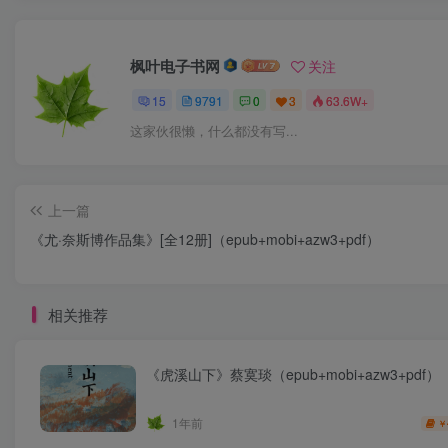
枫叶电子书网
关注
15
9791
0
3
63.6W+
这家伙很懒，什么都没有写...
上一篇
《尤·奈斯博作品集》[全12册]（epub+mobi+azw3+pdf）
相关推荐
《虎溪山下》蔡寞琰（epub+mobi+azw3+pdf）
1年前
￥