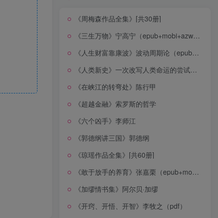
《周梅森作品全集》[共30册]
《三生万物》宁高宁（epub+mobi+azw3+pdf）
《人生财富靠康波》波动周期论（epub+mobi+azw3+pdf）
《人类新史》一次改写人类命运的尝试（epub+mobi+azw3+pdf）
《在峡江的转弯处》陈行甲
《超越金融》索罗斯的哲学
《六个凶手》李师江
《郭德纲讲三国》郭德纲
《琼瑶作品全集》[共60册]
《敢于放手的养育》张嘉栗（epub+mobi+azw3+pdf）
《加缪情书集》阿尔贝·加缪
《开窍、开悟、开智》李牧之（pdf）