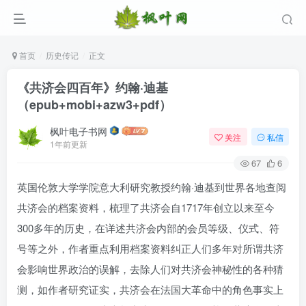
首页
历史传记
正文
《共济会四百年》约翰·迪基
（epub+mobi+azw3+pdf）
枫叶电子书网
关注
私信
1年前更新
67
6
英国伦敦大学学院意大利研究教授约翰·迪基到世界各地查阅
登录
共济会的档案资料，梳理了共济会自1717年创立以来至今
300多年的历史，在详述共济会内部的会员等级、仪式、符
没有账号？立即注册
号等之外，作者重点利用档案资料纠正人们多年对所谓共济
用户名/手机号/邮箱
会影响世界政治的误解，去除人们对共济会神秘性的各种猜
测，如作者研究证实，共济会在法国大革命中的角色事实上
登录密码