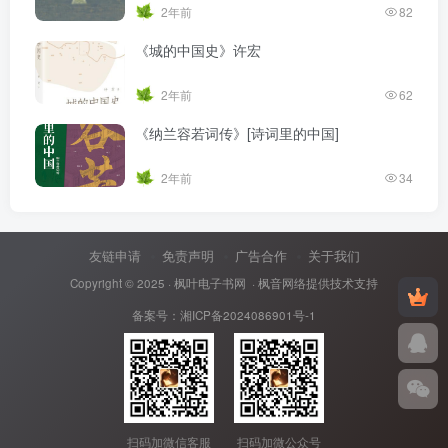
2年前
82
《城的中国史》许宏
2年前
62
《纳兰容若词传》[诗词里的中国]
2年前
34
友链申请
免责声明
广告合作
关于我们
Copyright © 2025 ·
枫叶电子书网
· 枫音网络提供技术支持
备案号：
湘ICP备2024086901号-1
扫码加微信客服
扫码加微公众号