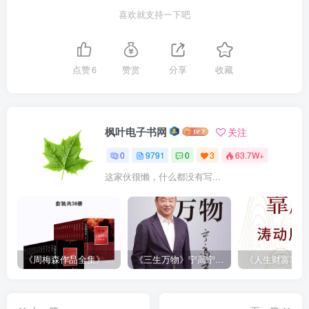
喜欢就支持一下吧
点赞
6
赞赏
分享
收藏
枫叶电子书网
关注
0
9791
0
3
63.7W+
这家伙很懒，什么都没有写...
《周梅森作品全集》[共30册]
《三生万物》宁高宁（epub+mobi+azw3+pdf）