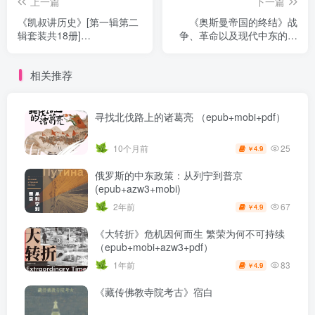
上一篇
下一篇
《凯叔讲历史》[第一辑第二
《奥斯曼帝国的终结》战
辑套装共18册]
争、革命以及现代中东的诞
（epub+mobi+azw3+pdf）
生
（epub+mobi+azw3+pdf）
相关推荐
寻找北伐路上的诸葛亮 （epub+mobi+pdf）
25
10个月前
4.9
￥
俄罗斯的中东政策：从列宁到普京
(epub+azw3+mobi)
67
2年前
4.9
￥
《大转折》危机因何而生 繁荣为何不可持续
（epub+mobi+azw3+pdf）
83
1年前
4.9
￥
《藏传佛教寺院考古》宿白