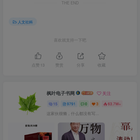
THE END
人文社科
喜欢就支持一下吧
点赞
13
赞赏
分享
收藏
枫叶电子书网
关注
15
9791
0
3
63.7W+
这家伙很懒，什么都没有写...