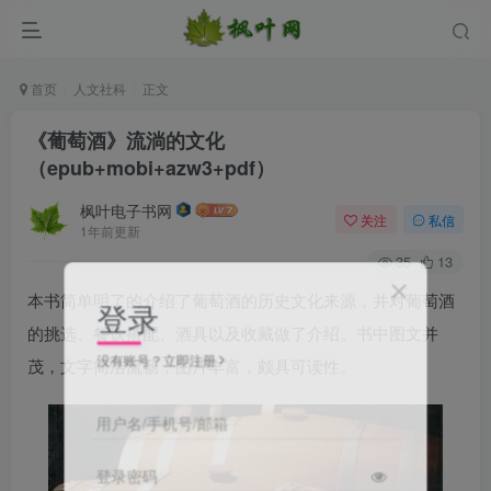
首页
人文社科
正文
《葡萄酒》流淌的文化
（epub+mobi+azw3+pdf）
枫叶电子书网
关注
私信
1年前更新
35
13
本书简单明了的介绍了葡萄酒的历史文化来源，并对葡萄酒
登录
的挑选、餐饮搭配、酒具以及收藏做了介绍。书中图文并
没有账号？立即注册
茂，文字简洁流畅，图片丰富，颇具可读性。
用户名/手机号/邮箱
登录密码