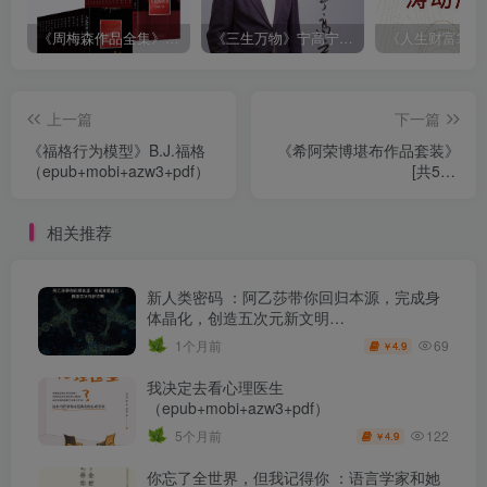
《周梅森作品全集》[共30册]
《三生万物》宁高宁（epub+mobi+azw3+pdf）
上一篇
下一篇
《福格行为模型》B.J.福格
《希阿荣博堪布作品套装》
（epub+mobi+azw3+pdf）
[共5册]
（epub+mobi+azw3+pdf）
相关推荐
新人类密码 ：阿乙莎带你回归本源，完成身
体晶化，创造五次元新文明
（epub+mobi+azw3+pdf）
69
1个月前
4.9
￥
我决定去看心理医生
（epub+mobi+azw3+pdf）
122
5个月前
4.9
￥
你忘了全世界，但我记得你 ：语言学家和她