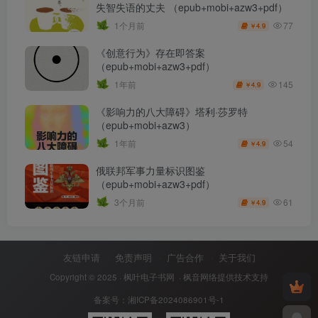
失智失语的丈夫 （epub+mobi+azw3+pdf）
77
1个月前
4.9
￥
《创意行为》存在即答案
（epub+mobi+azw3+pdf）
145
1年前
4.9
￥
《影响力的八大障碍》塔利·莎罗特
（epub+mobi+azw3）
54
1年前
4.9
￥
俄联邦军事力量标识图鉴
（epub+mobi+azw3+pdf）
61
3个月前
4.9
￥
友链申请
免责声明
广告合作
关于我们
Copyright © 2025 ·
枫叶电子书网
· 枫音网络提供技术支持
备案号：
湘ICP备2024086901号-1