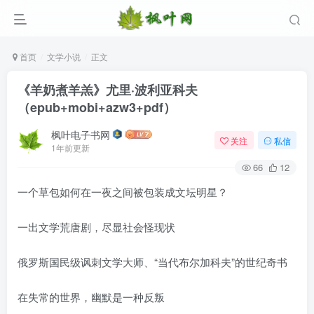
首页
文学小说
正文
《羊奶煮羊羔》尤里·波利亚科夫
（epub+mobi+azw3+pdf）
枫叶电子书网
关注
私信
1年前更新
66
12
一个草包如何在一夜之间被包装成文坛明星？
登录
一出文学荒唐剧，尽显社会怪现状
没有账号？立即注册
俄罗斯国民级讽刺文学大师、“当代布尔加科夫”的世纪奇书
用户名/手机号/邮箱
在失常的世界，幽默是一种反叛
登录密码