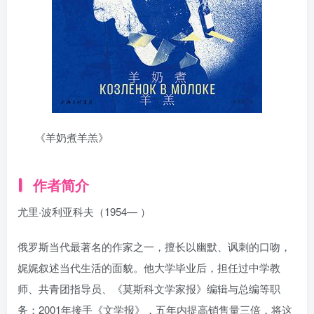
《羊奶煮羊羔》
作者简介
尤里·波利亚科夫（1954— ）
俄罗斯当代最著名的作家之一，擅长以幽默、讽刺的口吻，
娓娓叙述当代生活的面貌。他大学毕业后，担任过中学教
师、共青团指导员、《莫斯科文学家报》编辑与总编等职
务；2001年接手《文学报》，五年内提高销售量三倍，将这