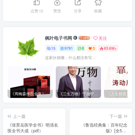
点赞
12
赞赏
分享
收藏
枫叶电子书网
关注
15
9791
0
3
63.6W+
这家伙很懒，什么都没有写...
《周梅森作品全集》[共30册]
《三生万物》宁高宁（epub+mobi+azw3+pdf）
上一篇
下一篇
《张景岳医学全书》明清名
《鲁迅经典集：百年纪念
医全书大成（pdf）
版》[全5册]