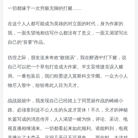
找回密码
|
免密登录
记住登录
一切都缘于一次穷极无聊的打赌……
登录
在这个人人都可能成为英雄的对立面的时代，身为作家的
我，一面失望地相信写什么都没有了意义，一面又渴望写出
社交账号登录
自己的“首要”作品。
彷徨之际，朋友送来奇效“败德汤”，我在醉酒中打下赌，说
自己可以把一个草包打造成大作家。半文盲维捷克误入赌
局。一番包装后，我们粉墨进入莫斯科文学圈。一众大小人
物尽入彀中，纷纷将此人目为天才。
战战兢兢中，我发现自己已经踏上了同荒诞作战的崎岖小
路。必须拿到这不公人生的头皮才罢休！不久，天才的神秘
长篇写成的消息传开，人人渴望一睹为快，评论、采访、电
视直播相继涌来。一切都看起来如此顺利。谁能料到，电视
直播出了大娄子，灾祸几乎已不可避免……而此时，大洋对