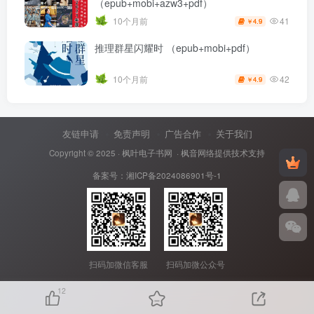
（epub+mobi+azw3+pdf）
41
10个月前
4.9
￥
推理群星闪耀时 （epub+mobi+pdf）
42
10个月前
4.9
￥
友链申请
免责声明
广告合作
关于我们
Copyright © 2025 ·
枫叶电子书网
· 枫音网络提供技术支持
备案号：
湘ICP备2024086901号-1
扫码加微信客服
扫码加微公众号
12