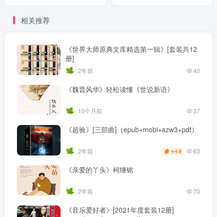
（epub+mobi+azw3）
相关推荐
《世界大师原典文库精选第一辑》[套装共12
册]
2年前
40
《魏晋风华》轻松读懂《世说新语》
10个月前
37
《超验》[三部曲]（epub+mobi+azw3+pdf）
63
2年前
4.9
￥
《亲爱的丫头》柯继铭
2年前
70
《音乐爱好者》[2021年度套装12册]