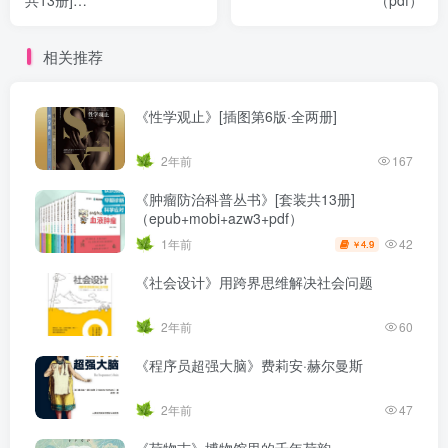
共13册]
（pdf）
（epub+mobi+azw3+pdf）
相关推荐
《性学观止》[插图第6版·全两册]
2年前
167
《肿瘤防治科普丛书》[套装共13册]
（epub+mobi+azw3+pdf）
42
1年前
4.9
￥
《社会设计》用跨界思维解决社会问题
2年前
60
《程序员超强大脑》费莉安·赫尔曼斯
2年前
47