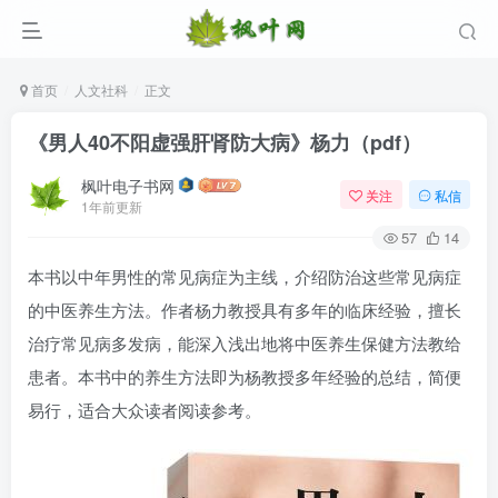
首页
人文社科
正文
《男人40不阳虚强肝肾防大病》杨力（pdf）
枫叶电子书网
关注
私信
1年前更新
57
14
本书以中年男性的常见病症为主线，介绍防治这些常见病症
的中医养生方法。作者杨力教授具有多年的临床经验，擅长
登录
治疗常见病多发病，能深入浅出地将中医养生保健方法教给
患者。本书中的养生方法即为杨教授多年经验的总结，简便
没有账号？立即注册
易行，适合大众读者阅读参考。
用户名/手机号/邮箱
登录密码