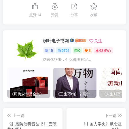
点赞
14
赞赏
分享
收藏
枫叶电子书网
关注
15
9791
0
3
63.6W+
这家伙很懒，什么都没有写...
《周梅森作品全集》[共30册]
《三生万物》宁高宁（epub+mobi+azw3+pdf）
上一篇
下一篇
《肿瘤防治科普丛书》[套装
《中国力学史》戴念祖