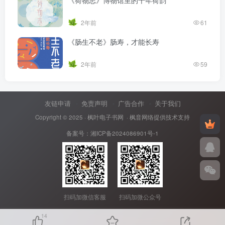
《荷物志》博物馆里的千年荷韵
2年前
61
《肠生不老》肠寿，才能长寿
2年前
59
友链申请
免责声明
广告合作
关于我们
Copyright © 2025 ·
枫叶电子书网
· 枫音网络提供技术支持
备案号：
湘ICP备2024086901号-1
扫码加微信客服
扫码加微公众号
14