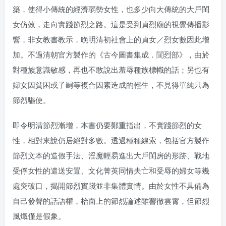
築，使得小傳統的經濟弱勢女性，也多少向大傳統的大戶閨
女仿效，走向實踐節烈之路。這是受到貞烈廟的視覺傳播影
響，非女教書教示，晚明清初社會上的貞女／烈女數因此增
加。不過清朝官方製作的《古今圖書集成．閨烈部》，由於
對種族意識敏感，再也不敢說出羞辱種族標幟的話；另也有
婦女因貧困或子嗣等複合因素造成的輕生，不見得單純只為
節烈驅使。
即令明清節烈漸增，本書仍要鄭重指出，不實踐節烈的女
性，相對來說仍居絕對多數。透過種種線索，包括官方製作
節烈文本的造假手法、淫魔輕易進出大戶閨房的形跡、戰地
受俘女性的遣送安置、文化菁英同情夫亡和受辱的婦女等幾
處突破口，揭開節烈實踐並非集體實情。由於女性不具備為
自己發聲的話語權，枱面上的節烈論述雖響徹雲霄，但節烈
風熾僅是假象。