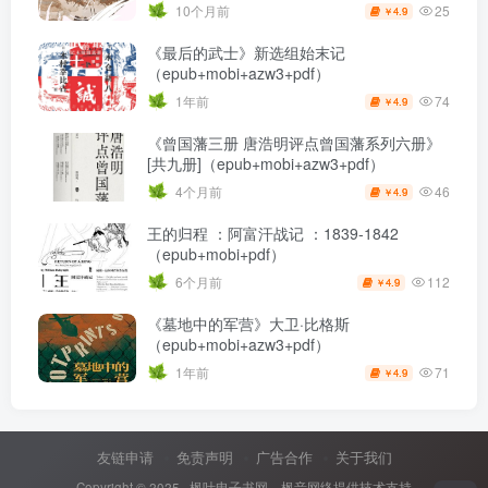
25
10个月前
4.9
￥
《最后的武士》新选组始末记
（epub+mobi+azw3+pdf）
74
1年前
4.9
￥
《曾国藩三册 唐浩明评点曾国藩系列六册》
[共九册]（epub+mobi+azw3+pdf）
46
4个月前
4.9
￥
王的归程 ：阿富汗战记 ：1839-1842
（epub+mobi+pdf）
112
6个月前
4.9
￥
《墓地中的军营》大卫·比格斯
（epub+mobi+azw3+pdf）
71
1年前
4.9
￥
友链申请
免责声明
广告合作
关于我们
Copyright © 2025 ·
枫叶电子书网
· 枫音网络提供技术支持