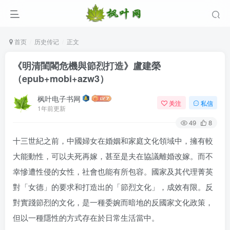
首页
历史传记
正文
《明清閨閣危機與節烈打造》盧建榮
（epub+mobi+azw3）
枫叶电子书网
关注
私信
1年前更新
49
8
十三世紀之前，中國婦女在婚姻和家庭文化領域中，擁有較
登录
大能動性，可以夫死再嫁，甚至是夫在協議離婚改嫁。而不
没有账号？立即注册
幸慘遭性侵的女性，社會也能有所包容。國家及其代理菁英
對「女德」的要求和打造出的「節烈文化」，成效有限。反
用户名/手机号/邮箱
對實踐節烈的文化，是一種委婉而暗地的反國家文化政策，
但以一種隱性的方式存在於日常生活當中。
登录密码