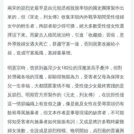
找回密码
|
免密登录
记住登录
兩宋的節烈史最早是由元朝丞相脫脫率領的國史團隊製作出
來的，但《宋史．列女傳》收集宋朝內外戰爭期間受性侵婦
登录
女中的輕生者，殉節者卻少得可憐，絕大多數受性侵女性選
擇活下來。而蒙古人殖民統治時，引進「收繼婚」習俗，意
社交账号登录
外導致婦女遇夫死亡，群趨守寡一途，否則就要改嫁給小
叔，造成守寡風熾，寡婦量暴增。
明憲宗時，曾抓到姦淫少女182位的淫魔派高手桑沖，但對
於潛藏各地的淫魔，卻顯得無能為力，受害者父母為保障女
兒一生幸福，大都隱匿案情不報，受性侵少女最終實踐的是
反節烈。明期官方所製作的《元史．列女傳》，在抗拒性侵
這一情節編織上有造假之嫌，像是敘及女性在受辱當頭仍有
餘裕辱罵施暴者，但文本作者是事發現場的缺席者，不可能
得知受害者向施暴者如何振振有詞；又或是將許多戰時蒙難
婦女湊數，全說成是節烈楷模。晚明開始，貞烈廟的普遍興