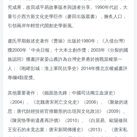
究成果，改寫成平易故事版本與讀者分享。1990年代起，大
量引介西方新文化史學巨作（麥田出版叢書），膾炙人口，
引領兩岸年輕世代開創史學新風。
盧氏早期敘述史著作《曹操》出版於1980年；《入侵台灣》
獲2000年「中央日報」十大本土創作獎；2003年《分裂的國
族認同》獲書評家晏山農許為台灣史界勇於挑戰當權第一
人；《咆哮彭城：淮上軍民抗爭史》2014年獲北京權威書評
專欄4顆星獎。
其他重要著作：《鐵面急先鋒：中國司法獨立血淚史》
（2004）、《北魏唐宋死亡文化史》（2006）、《聚斂的迷
思：唐代財經技術官僚雛形的出現與文化政治》（2009）、
《陳寅恪學術遺產再評價》（2010）、《白居易、歐陽修與
王安石的未竟志業：唐宋新聞傳播史》（2013）、《唐宋私