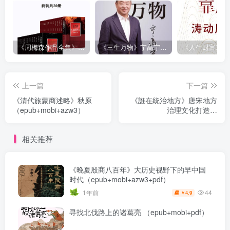
《周梅森作品全集》[共30册]
《三生万物》宁高宁（epub+mobi+azw3+pdf）
上一篇
下一篇
《清代旅蒙商述略》秋原
《誰在統治地方》唐宋地方
（epub+mobi+azw3）
治理文化打造史
（epub+mobi+azw3）
相关推荐
《晚夏殷商八百年》大历史视野下的早中国
时代（epub+mobi+azw3+pdf）
44
1年前
4.9
￥
寻找北伐路上的诸葛亮 （epub+mobi+pdf）