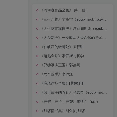
《周梅森作品全集》[共30册]
《三生万物》宁高宁（epub+mobi+azw3+pdf）
《人生财富靠康波》波动周期论（epub+mobi+azw3+pdf）
《人类新史》一次改写人类命运的尝试（epub+mobi+azw3+pdf）
《在峡江的转弯处》陈行甲
《超越金融》索罗斯的哲学
《郭德纲讲三国》郭德纲
《六个凶手》李师江
《琼瑶作品全集》[共60册]
《敢于放手的养育》张嘉栗（epub+mobi+azw3+pdf）
《开窍、开悟、开智》李牧之（pdf）
《加缪情书集》阿尔贝·加缪