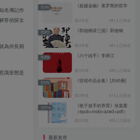
《超越金融》索罗斯的哲学
TOP6
知名傳記作
解答偵探女
2年前
491人已阅读
《郭德纲讲三国》郭德纲
TOP7
2年前
481人已阅读
就為何長期
《六个凶手》李师江
TOP8
2年前
480人已阅读
意識形態是
《琼瑶作品全集》[共60册]
TOP9
2年前
474人已阅读
《敢于放手的养育》张嘉栗
TOP10
（epub+mobi+azw3+pdf）
2年前
455人已阅读
最新发布