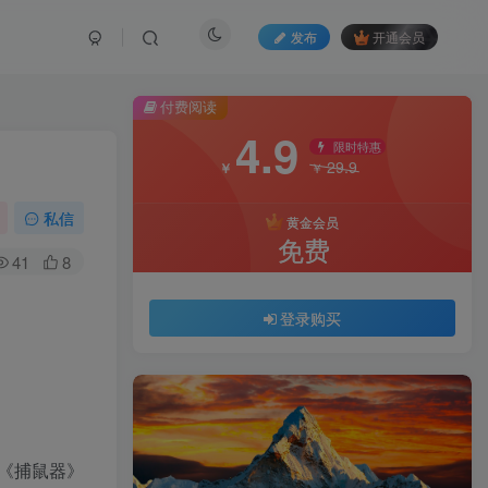
发布
开通会员
付费阅读
4.9
限时特惠
29.9
￥
￥
私信
黄金会员
免费
41
8
登录购买
《捕鼠器》