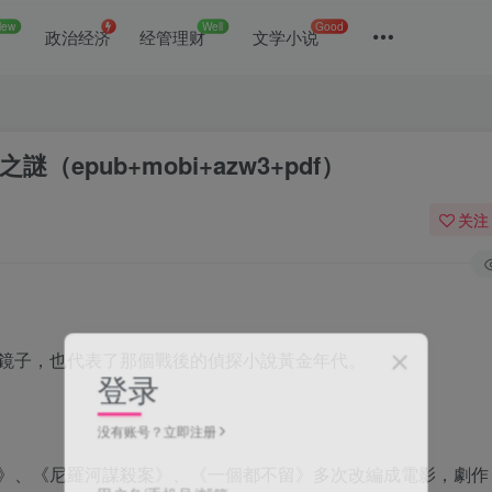
New
Well
Good
政治经济
经管理财
文学小说
pub+mobi+azw3+pdf）
关注
鏡子，也代表了那個戰後的偵探小說黃金年代。
登录
没有账号？立即注册
》、《尼羅河謀殺案》、《一個都不留》多次改編成電影，劇作