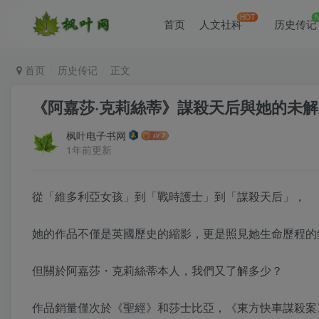
HOT
首页
人文社科
历史传记
首页
历史传记
正文
《阿嘉莎·克莉絲蒂》謀殺天后與她的未解之謎（e
枫叶电子书网
1年前更新
從「維多利亞女孩」到「戰時護士」到「謀殺天后」，
她的作品不僅是英國歷史的縮影，更是照見她生命歷程的
但關於阿嘉莎・克莉絲蒂本人，我們又了解多少？
作品銷量僅次於《聖經》和莎士比亞，《東方快車謀殺案