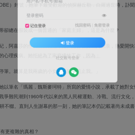
用户名/手机号/邮箱
DBE）封號，她筆下最受歡迎的偵探赫丘勒．白羅過世時，訃聞
登录密码
找回密码
|
免密登录
记住登录
蒂卻總在假裝成一個普通的「家庭主婦」，這是為什麼？
登录
紀，阿嘉莎的作風依舊前衛十足。她曾在夏威夷衝浪，熱愛開快
的心理疾病。她拒絕為了家庭犧牲工作，因為：
社交账号登录
停筆。就算是我兩歲的小女兒也無法阻止我。」
她以筆名「瑪麗．魏斯麥珂特」所寫的愛情小說，承載了她對女
戰爭難民潮到1960年代以來的黑人民權運動、冷戰、流行文化
筆耕不輟。直到人生謝幕的那一刻，她的筆記本仍記載著尚未成書
是有更複雜的真相？