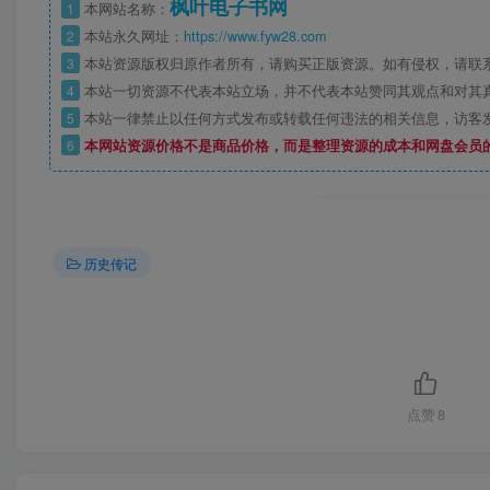
枫叶电子书网
1
本网站名称：
2
本站永久网址：
https://www.fyw28.com
3
本站资源版权归原作者所有，请购买正版资源。如有侵权，请联
4
本站一切资源不代表本站立场，并不代表本站赞同其观点和对其
5
本站一律禁止以任何方式发布或转载任何违法的相关信息，访客
6
本网站资源价格不是商品价格，而是整理资源的成本和网盘会员
历史传记
点赞
8