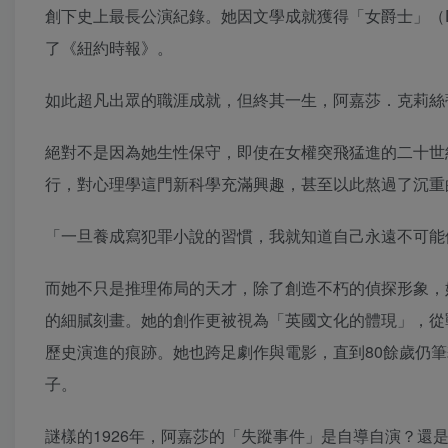
創下史上最長公演紀錄。她因文學成就獲得「女爵士」（
了《紐約時報》。
如此超凡出眾的職涯成就，但終其一生，阿嘉莎．克莉絲
絕對不是因為她生性保守，即使在女權突飛猛進的二十世
行，對心理學這門新科學充滿興趣，甚至以此熬過了沉重
「一旦養成寫犯罪小說的習慣，我就知道自己永遠不可能
而她不只是推理佈局的天才，除了創造不朽的偵探形象，
的細膩刻畫。她的創作更被視為「英國文化的體現」，從
歷史演進的痕跡。她也跨足劇作與電影，直到80餘歲仍
子。
謎樣的1926年，阿嘉莎的「失蹤事件」是自導自演？還