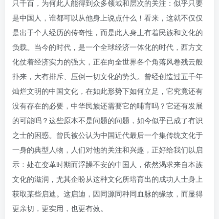
只千百，为何此人能得到众多领域和层次的关注：似乎只要
找回密码
|
免密登录
记住登录
是中国人，谁都可以从他身上说点什么！看来，这就不仅仅
是出于个人经历的传奇性，而是此人身上有着民族和文化的
登录
负载。当今的时代，是一个全球经济一体化的时代，西方文
社交账号登录
化仗着经济实力的强大，正在向全世界各个角落风卷残云般
扑来，大有排斥、压倒一切文化的势头。曾经创造过五千年
灿烂文明的中国文化，在如此形势下如何立足，它究竟还有
没有存在的必要，中华民族还需要它的哺育吗？它还有发展
的可能吗？这些原本不是问题的问题，如今似乎已成了有识
之士的困惑。曾氏被公认为中国近代最后一个集传统文化于
一身的典型人物，人们对他的关注和兴趣，正好给我们以启
示：处在变革时期而浮躁不安的中国人，依然渴求来自本族
文化的滋润，尤其企盼从这种文化所培育出的成功人士身上
获取某些启迪。这启迪，因同源同种同血脉的缘故，而显得
更亲切，更实用，也更有效。