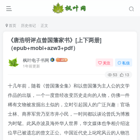
首页
历史传记
正文
《唐浩明评点曾国藩家书》[上下两册]
（epub+mobi+azw3+pdf）
枫叶电子书网
关注
私信
1年前更新
53
13
十几年前，随着《曾国藩全集》和以曾国藩为主人公的文学
登录
作品的出版，一个一度曾经改变历史走向的人物，仿佛一件
稀有文物被发掘出土似的，立时引起国人的广泛兴趣：官场
没有账号？立即注册
士林、商界军营乃至市井小民，一时间都以谈论曾氏为博雅
用户名/手机号/邮箱
为时髦。此风亦波及海外华人世界，华文媒体也争相介绍这
位早已被遗忘的曾文正公。中国近代史上叱咤风云的人物岂
登录密码