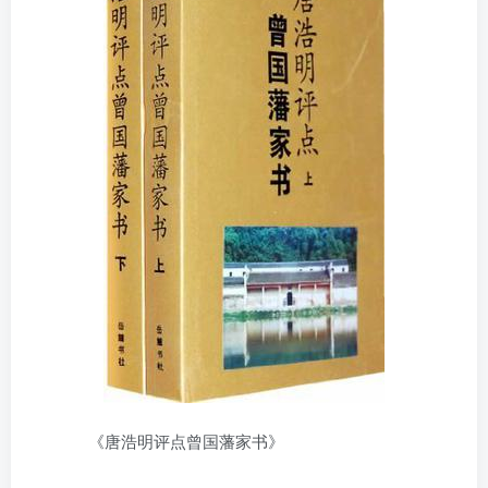
《唐浩明评点曾国藩家书》