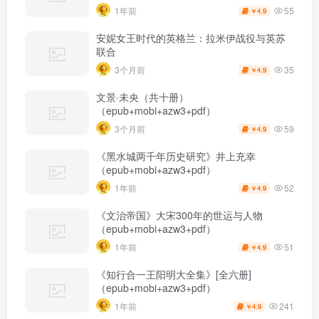
55
1年前
4.9
￥
安妮女王时代的英格兰：拉米伊战役与英苏
联合
35
3个月前
4.9
￥
文景·未央（共十册）
（epub+mobi+azw3+pdf）
59
3个月前
4.9
￥
《黑水城两千年历史研究》井上充幸
（epub+mobi+azw3+pdf）
52
1年前
4.9
￥
《文治帝国》大宋300年的世运与人物
（epub+mobi+azw3+pdf）
51
1年前
4.9
￥
《知行合一王阳明大全集》[全六册]
（epub+mobi+azw3+pdf）
241
1年前
4.9
￥