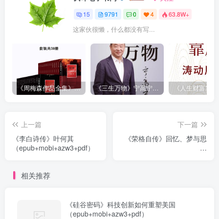
15
9791
0
4
63.8W+
这家伙很懒，什么都没有写...
《周梅森作品全集》[共30册]
《三生万物》宁高宁（epub+mobi+azw3+pdf）
上一篇
下一篇
《李白诗传》叶何其
《荣格自传》回忆、梦与思
（epub+mobi+azw3+pdf）
考
（epub+mobi+azw3+pdf）
相关推荐
《硅谷密码》科技创新如何重塑美国
（epub+mobi+azw3+pdf）