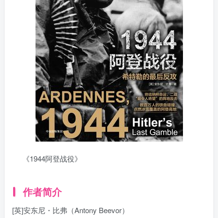
《1944阿登战役》
作者简介
[英]安东尼・比弗（Antony Beevor）