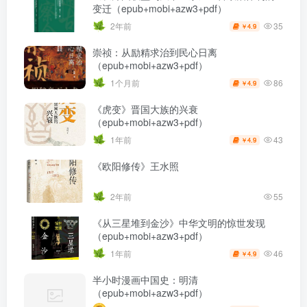
变迁（epub+mobi+azw3+pdf）
35
2年前
4.9
￥
崇祯：从励精求治到民心日离
（epub+mobi+azw3+pdf）
86
1个月前
4.9
￥
《虎变》晋国大族的兴衰
（epub+mobi+azw3+pdf）
43
1年前
4.9
￥
《欧阳修传》王水照
2年前
55
《从三星堆到金沙》中华文明的惊世发现
（epub+mobi+azw3+pdf）
46
1年前
4.9
￥
半小时漫画中国史：明清
（epub+mobi+azw3+pdf）