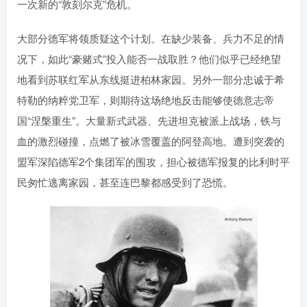
一次新的“敦刻尔克”危机。
找回密码
|
免密登录
记住登录
大部分德军将领质疑这个计划。在缺少装备、兵力不足的情
登录
况下，如此“豪赌式”投入能否一战取胜？他们似乎已经绝望
地看到苏联红军从东线挺进柏林家园。另外一部分忠诚于希
社交账号登录
特勒的纳粹党卫军，则期待这场绝地反击能够使德意志帝
国“涅槃重生”。大量新式武器、先进坦克被派上战场，铁与
血的激烈碰撞，点燃了被冰雪覆盖的阿登高地。遭到突袭的
盟军深陷德军2个集团军的围攻，担心被德军报复的比利时平
民匆忙逃离家园，甚至连巴黎都感受到了恐慌。