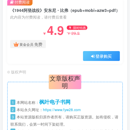
付费阅读
《1944阿登战役》安东尼・比弗（epub+mobi+azw3+pdf）
此内容为付费阅读，请付费后查看
4.9
限时特惠
29.9
￥
￥
免费
黄金会员
登录购买
©
版权声明
文章版权声
明
枫叶电子书网
1
本网站名称：
2
本站永久网址：
https://www.fyw28.com
3
本站资源版权归原作者所有，请购买正版资源。如有侵权，请
联系我们，会第一时间下架处理。