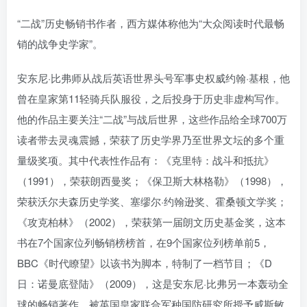
“二战”历史畅销书作者，西方媒体称他为“大众阅读时代最畅
销的战争史学家”。
安东尼·比弗师从战后英语世界头号军事史权威约翰·基根，他
曾在皇家第11轻骑兵队服役，之后投身于历史非虚构写作。
他的作品主要关注“二战”与战后世界，这些作品给全球700万
读者带去灵魂震撼，荣获了历史学界乃至世界文坛的多个重
量级奖项。其中代表性作品有：《克里特：战斗和抵抗》
（1991），荣获朗西曼奖；《保卫斯大林格勒》（1998），
荣获沃尔夫森历史学奖、塞缪尔·约翰逊奖、霍桑顿文学奖；
《攻克柏林》（2002），荣获第一届朗文历史基金奖，这本
书在7个国家位列畅销榜榜首，在9个国家位列榜单前5，
BBC《时代瞭望》以该书为脚本，特制了一档节目；《D
日：诺曼底登陆》（2009），这是安东尼·比弗另一本轰动全
球的畅销著作，被英国皇家联合军种国防研究所授予威斯敏