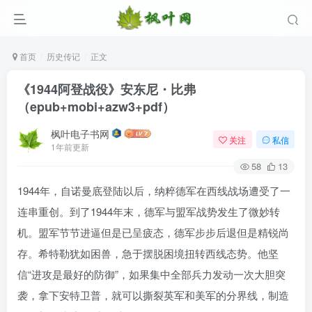
首页
历史传记
正文
《1944阿登战役》安东尼・比弗
（epub+mobi+azw3+pdf）
枫叶电子书网
关注
私信
1年前更新
58
13
1944年，自诺曼底登陆以后，纳粹德军在西线战场遭受了一
登录
连串重创。到了1944年末，德军与盟军战势发生了微妙转
机。盟军节节进逼但是已呈疲态，德军步步后退但是精锐尚
没有账号？立即注册
存。希特勒犹如困兽，急于摆脱困境扭转西线态势。他坚
用户名/手机号/邮箱
信“进攻是最好的防御”，如果集中全部兵力发动一次大胆突
袭，拿下安特卫普，就可以撕裂英军和美军的分界线，制造
登录密码