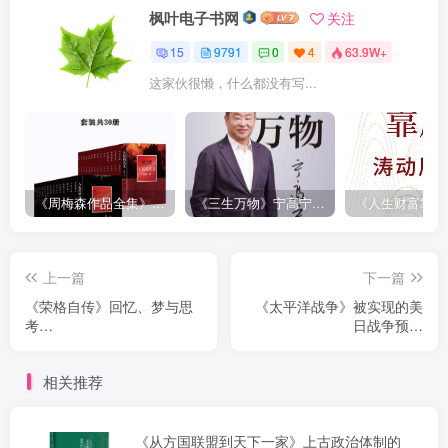
枫叶电子书网
关注
15
9791
0
4
63.9W+
这家伙很懒，什么都没有写...
《周梅森作品全集》[共30册]
《三生万物》宁高宁（epub+mobi+azw3+pdf）
上一篇
下一篇
《荣格自传》回忆、梦与思
《太平洋战争》被实现的美
考
日战争预言
（epub+mobi+azw3+pdf）
（epub+mobi+azw3）
相关推荐
《从方国联盟到天下一家》上古政治体制的