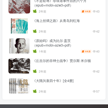
《不是耻辱》珍珠港事件后的六个月
（epub+mobi+azw3+pdf）
43
2年前
4.9
￥
《海上丝绸之路》从青岛到红海
2年前
42
《原始码》成为比尔·盖茨
（epub+mobi+azw3+pdf）
40
1年前
4.9
￥
《丘吉尔的非绅士战争》贾尔斯·米尔顿
2年前
42
《大隋兴衰四十年》[全4册]
2年前
57