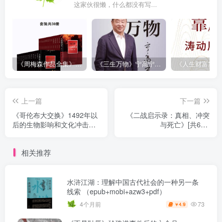
这家伙很懒，什么都没有写...
《周梅森作品全集》[共30册]
《三生万物》宁高宁（epub+mobi+azw3+pdf）
上一篇
下一篇
《哥伦布大交换》1492年以
《二战启示录：真相、冲突
后的生物影响和文化冲击
与死亡》[共6册]
（epub+mobi+azw3+pdf）
（epub+mobi+azw3+pdf）
相关推荐
水浒江湖：理解中国古代社会的一种另一条
线索 （epub+mobi+azw3+pdf）
73
4个月前
4.9
￥