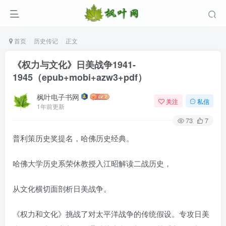
首页
历史传记
正文
《权力与文化》日美战争1941-
1945（epub+mobi+azw3+pdf）
枫叶电子书网
关注
私信
1年前更新
73
7
普利策历史奖提名，哈佛历史经典。
登录
哈佛大学历史系荣休教授入江昭解读二战历史，
没有账号？立即注册
从文化横切面剖析日美战争。
用户名/手机号/邮箱
《权力和文化》挑战了对太平洋战争的传统假设。专攻日美
登录密码