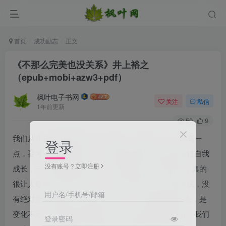
首页
成功励志
正文
《不那么完美也没关系》井上裕之
（epub+mobi+azw3+pdf）
枫叶电子书网
关注
私信
1年前更新
50
9
我们从小接受的教育是努力再努力，目标高一点、再高一
登录
点，要考试就得考满分。一直认真努力的你从未放松过自我
没有账号？立即注册
成长，一心想扫除自身的一切“不够完美”。这样的你，真的
很让人敬佩，但也让人心疼。生活不是竞赛，不是考试，没
用户名/手机号/邮箱
有绝对意义的冠军，也不存在“满分”。生活是参差多态，是
变化不定，是美好与遗憾共存，快乐与悲伤难舍难分。我们
登录密码