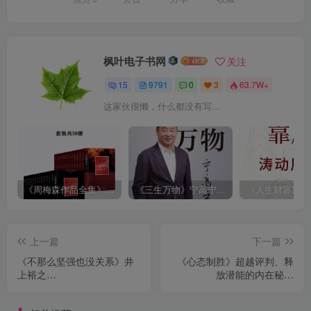
枫叶电子书网
关注
15
9791
0
3
63.7W+
这家伙很懒，什么都没有写...
《周梅森作品全集》[共30册]
《三生万物》宁高宁（epub+mobi+azw3+pdf）
上一篇
下一篇
《不那么坚强也没关系》井
《心态制胜》超越评判、释
上裕之
放潜能的内在秘诀
（epub+mobi+azw3+pdf）
（epub+mobi+azw3+pdf）