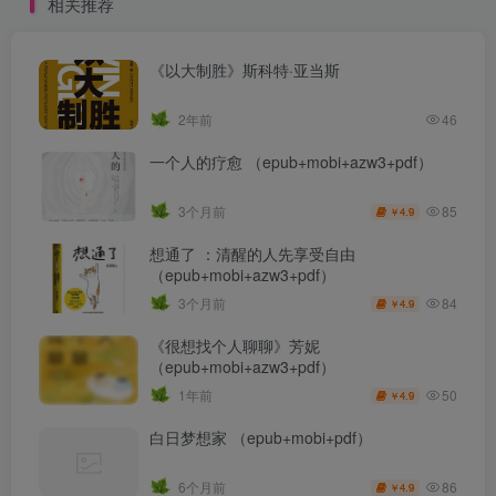
相关推荐
《以大制胜》斯科特·亚当斯
2年前
46
一个人的疗愈 （epub+mobi+azw3+pdf）
85
3个月前
4.9
￥
想通了 ：清醒的人先享受自由
（epub+mobi+azw3+pdf）
84
3个月前
4.9
￥
《很想找个人聊聊》芳妮
（epub+mobi+azw3+pdf）
50
1年前
4.9
￥
白日梦想家 （epub+mobi+pdf）
86
6个月前
4.9
￥