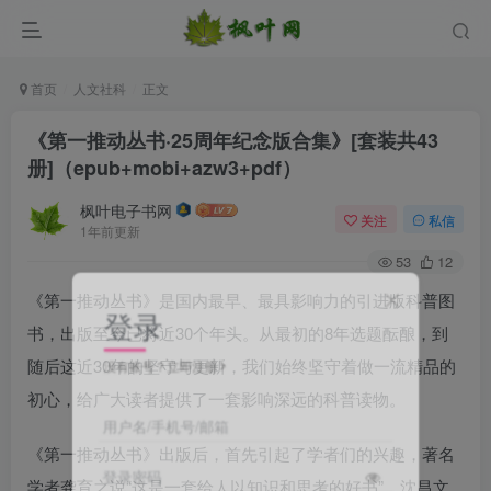
首页
人文社科
正文
《第一推动丛书·25周年纪念版合集》[套装共43
册]（epub+mobi+azw3+pdf）
枫叶电子书网
关注
私信
1年前更新
53
12
《第一推动丛书》是国内最早、最具影响力的引进版科普图
登录
书，出版至今已将近30个年头。从最初的8年选题酝酿，到
没有账号？立即注册
随后这近30年的坚守与更新，我们始终坚守着做一流精品的
初心，给广大读者提供了一套影响深远的科普读物。
用户名/手机号/邮箱
《第一推动丛书》出版后，首先引起了学者们的兴趣，著名
登录密码
学者龚育之说“这是一套给人以知识和思考的好书”。沈昌文