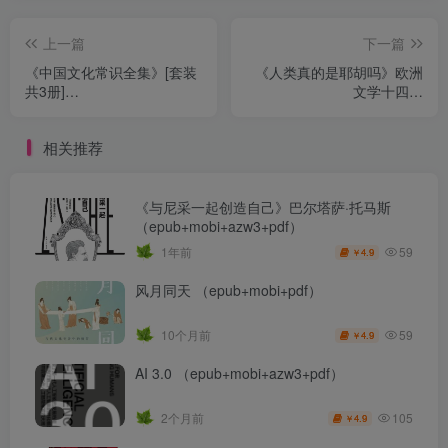
上一篇
下一篇
《中国文化常识全集》[套装
《人类真的是耶胡吗》欧洲
共3册]
文学十四讲
（epub+mobi+azw3+pdf）
（epub+mobi+azw3+pdf）
相关推荐
《与尼采一起创造自己》巴尔塔萨·托马斯
（epub+mobi+azw3+pdf）
59
1年前
4.9
￥
风月同天 （epub+mobi+pdf）
59
10个月前
4.9
￥
AI 3.0 （epub+mobi+azw3+pdf）
105
2个月前
4.9
￥