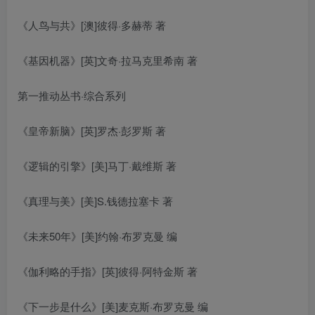
《人鸟与共》[澳]彼得·多赫蒂 著
《基因机器》[英]文奇·拉马克里希南 著
第一推动丛书·综合系列
《皇帝新脑》[英]罗杰·彭罗斯 著
《逻辑的引擎》[美]马丁·戴维斯 著
《真理与美》[美]S.钱德拉塞卡 著
《未来50年》[美]约翰·布罗克曼 编
《伽利略的手指》[英]彼得·阿特金斯 著
《下一步是什么》[美]麦克斯·布罗克曼 编