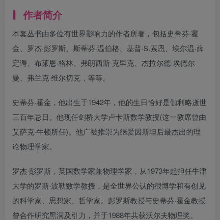
作者简介
本套丛书由多位有世界影响力的作者所著，包括史蒂芬·霍
金、罗杰·彭罗斯、斯蒂芬·温伯格、基普·S.索恩、埃尔温·薛
定谔、布莱恩·格林、弗朗西斯·克里克、杰拉尔德·埃德尔
曼、弗兰克·维尔切克，等等。
史蒂芬·霍金，他出生于1942年，他的生日恰好是伽利略逝世
三百年忌日。他现任剑桥大学卢卡斯数学教授(这一教席曾由
艾萨克·牛顿所任)。他广被推崇为继爱因斯坦后最杰出的理
论物理学家。
罗杰·彭罗斯，英国数学家兼物理学家，从1973年起担任牛津
大学的罗斯·波勒数学教授，是全世界公认的很博学和有创见
的科学家、思想家、哲学家。彭罗斯教授与史蒂芬·霍金教授
曾合作研究黑洞及引力，并于1988年共获沃尔夫物理奖。