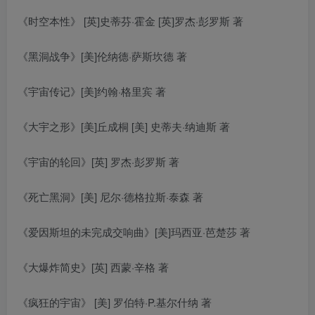
《时空本性》 [英]史蒂芬·霍金 [英]罗杰·彭罗斯 著
《黑洞战争》[美]伦纳德·萨斯坎德 著
《宇宙传记》[美]约翰·格里宾 著
《大宇之形》[美]丘成桐 [美] 史蒂夫·纳迪斯 著
《宇宙的轮回》[英] 罗杰·彭罗斯 著
《死亡黑洞》[美] 尼尔·德格拉斯·泰森 著
《爱因斯坦的未完成交响曲》[美]玛西亚·芭楚莎 著
《大爆炸简史》[英] 西蒙·辛格 著
《疯狂的宇宙》 [美] 罗伯特·P.基尔什纳 著