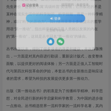
找回密码
|
免密登录
记住登录
先生评价：这套丛书属“高级科普”类读物，它所叙述的不是
某种在现实生活中的科学知识、科学技能，而是一种科学精
登录
神，或曰“科学的原动力”。我们借用亚里士多德提出的哲学
用语“第一推动”，指出科学精神正是人类赖以发展的内在
社交账号登录
的“第一推动”，这就是丛书冠名“第一推动”的缘由。
丛书出版以来，得到了很多读者的厚爱和建议，本次再版推
出，一方面是对其内容进行勘误，重新设计版式，改变整体
面貌，以提供更好的阅读体验；另一方面是正值人工智能时
代与第四次科技革命的伊始，本套丛书的全新推出是响应读
者的需求，希望为科技的发展提供更多第一推动力。
出版《第一推动丛书》的初衷是为了传播科学精神、科学思
想，对全民进行新的科学启蒙和科学教育，为中国的进步做
一点推动。丛书精选世界一流科学家的一流科学名著，其内