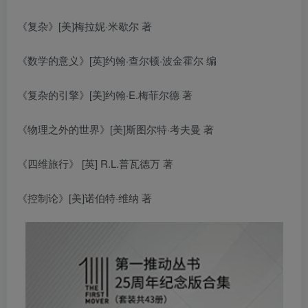
《复杂》[美]梅拉妮·米歇尔 著
《数学的意义》[英]约翰·查尔顿·波金霍尔 编
《复杂的引擎》[美]约翰·E.梅菲尔德 著
《物理之外的世界》[美]斯图尔特·考夫曼 著
《四维旅行》 [英] R.L.普瓦德万 著
《控制论》[美]诺伯特·维纳 著