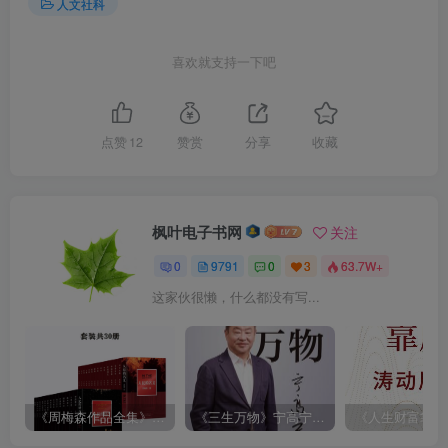
人文社科
喜欢就支持一下吧
点赞
12
赞赏
分享
收藏
枫叶电子书网
关注
0
9791
0
3
63.7W+
这家伙很懒，什么都没有写...
《周梅森作品全集》[共30册]
《三生万物》宁高宁（epub+mobi+azw3+pdf）