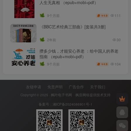
人生无真相 （epub+mobi+pdf）
111
9个月前
4.9
￥
《BBC艺术经典三部曲》[套装共3册]
2年前
30
攒多少钱，才能安心养老 ：给中国人的养老
指南 （epub+mobi+pdf）
104
9个月前
4.9
￥
友链申请
免责声明
广告合作
关于我们
Copyright © 2025 ·
枫叶电子书网
· 枫音网络提供技术支持
备案号：
湘ICP备2024086901号-1