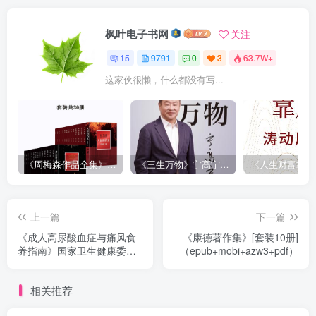
枫叶电子书网
关注
15
9791
0
3
63.7W+
这家伙很懒，什么都没有写...
《周梅森作品全集》[共30册]
《三生万物》宁高宁（epub+mobi+azw3+pdf）
上一篇
下一篇
《成人高尿酸血症与痛风食
《康德著作集》[套装10册]
养指南》国家卫生健康委办
（epub+mobi+azw3+pdf）
公厅
（epub+mobi+azw3+pdf）
相关推荐