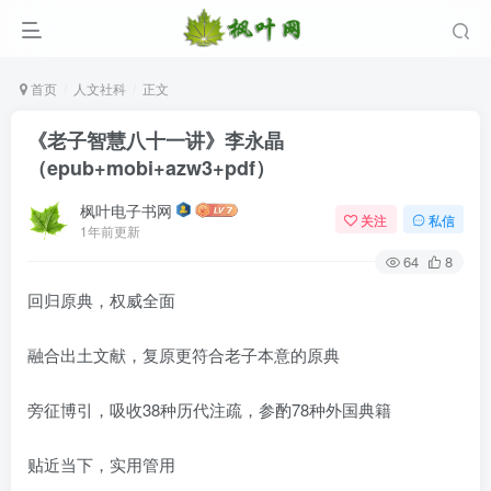
首页
人文社科
正文
《老子智慧八十一讲》李永晶
（epub+mobi+azw3+pdf）
枫叶电子书网
关注
私信
1年前更新
64
8
回归原典，权威全面
登录
融合出土文献，复原更符合老子本意的原典
没有账号？立即注册
旁征博引，吸收38种历代注疏，参酌78种外国典籍
用户名/手机号/邮箱
贴近当下，实用管用
登录密码