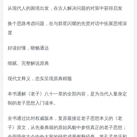
找回密码
|
免密登录
记住登录
从现代人的困境出发，在古人解决问题的对策中获得启发
登录
换个思路考虑问题，在与群星闪耀的先贤对话中拓展思维深
度
社交账号登录
好读好懂，晓畅通达
细腻、完整解说原典
现代文释义，忠实呈现原典精髓
本书通解《老子》八十一章的全部内容，是为当代人量身定
制的老子思想入门读本。
全书通过比对权威版本，复原最接近老子思想本义的《老
子》原文，从先秦典籍的原始风貌中参悟真正的老子思想；
全面吸收古今中外大家的研究成果阐释经典，将孔孟老庄和