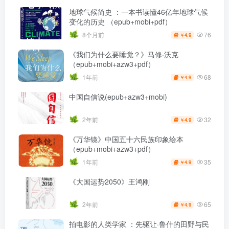
地球气候简史 ：一本书读懂46亿年地球气候
变化的历史 （epub+mobi+pdf）
76
8个月前
4.9
￥
《我们为什么要睡觉？》马修·沃克
（epub+mobi+azw3+pdf）
68
1年前
4.9
￥
中国自信说(epub+azw3+mobi)
32
2年前
4.9
￥
《万华镜》中国五十六民族印象绘本
（epub+mobi+azw3+pdf）
35
1年前
4.9
￥
《大国运势2050》王鸿刚
65
2年前
4.9
￥
拍电影的人类学家 ：先驱让·鲁什的田野与民