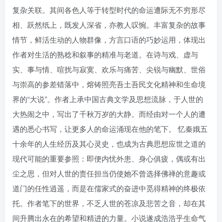
复杂关联。其间各色人等于转型时代的命运遭际无不穷形尽
相、跃然纸上，既发人深省，亦教人叹惋。丰富复杂的故事
情节，鲜活生动的人物群像，方言口语的巧妙运用，体现出
作者对生活的熟稔和叙事的精准与老道。在诗与戏、虚与
实、事与情、喧扰与寂寞、欢乐与痛苦、尖锐与幽默、世俗
与崇高的参差错落中，熔铸照亮吾土吾民文化精神和生命境
界的“大说”。作者上承中国古典文学及思想流脉，于人世的
大热闹之中，写出了千秋万岁的大静。而经由对一个人的遭
遇的悉心书写，让更多人的命运涌现在他的笔下。 忆秦娥五
十余年的人生经历及其心灵史，也成为古典思想应世之道的
现代可能的重要参照：即便内忧外患、身心俱疲，偶或有出
尘之思，但对人世的责任担当仍使她不曾选择佛禅的意趣或
道门的任性逍遥，而是在儒家式的奋进中觅得精神的终极依
托。作者笔下的世界，不乏人世的苍凉及悲苦之音，却在其
间升腾出永在的希望和精进的力量。小说遂成浩浩乎生命气