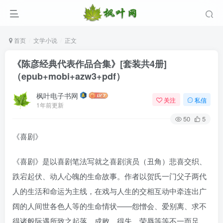
首页
文学小说
正文
《陈彦经典代表作品合集》[套装共4册]
（epub+mobi+azw3+pdf）
枫叶电子书网
关注
私信
1年前更新
50
5
《喜剧》
登录
《喜剧》是以喜剧笔法写就之喜剧演员（丑角）悲喜交织、
没有账号？立即注册
跌宕起伏、动人心魄的生命故事。作者以贺氏一门父子两代
人的生活和命运为主线，在戏与人生的交相互动中牵连出广
用户名/手机号/邮箱
阔的人间世各色人等的生命情状——怨憎会、爱别离、求不
登录密码
得诸般际遇所致之起落、成败、得失、荣辱等等不一而足，