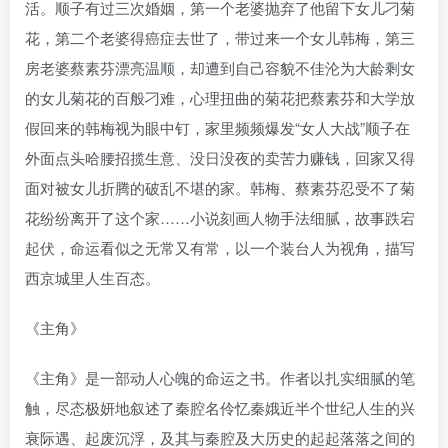
活。顺子有过三次婚姻，第一个老婆抛弃了他留下女儿刁菊
花，第二个老婆得癌症去世了，带过来一个女儿韩梅，第三
房老婆蔡素芬漂亮温顺，却遭到自己容貌不佳沦为大龄剩女
的女儿菊花的百般刁难，心理扭曲的菊花把蔡素芬和大学放
假回来的韩梅视为眼中钉，家里频频爆发“女人大战”顺子在
外面点头哈腰招揽生意、没日没夜的卖苦力赚钱，回家又得
面对被女儿折腾的破乱不堪的家。韩梅、蔡素芬忍受不了菊
花纷纷离开了这个家……小说刻画人物手法细腻，故事跌宕
起伏，命运看似之无常又有常，以一个装台人为视角，描写
西京城里人生百态。
《主角》
《主角》是一部动人心魄的命运之书。作者以扎实细腻的笔
触，尽态极妍地叙述了秦腔名伶忆秦娥近半个世纪人生的兴
衰际遇、起废沉浮，及其与秦腔及大历史的起起落落之间的