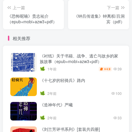
上一篇
下一篇
《恐怖呢喃》贵志祐介
《钟吕传道集》钟离权/吕洞
（epub+mobi+azw3+pdf）
宾（pdf）
相关推荐
《衬纸》关于书籍、战争、逃亡与故乡的家
族故事（epub+mobi+azw3+pdf）
39
1年前
4.9
￥
《十七岁的轻骑兵》路内
2年前
100
《造神年代》严曦
2年前
33
《刘兰芳评书系列》[套装共四册]