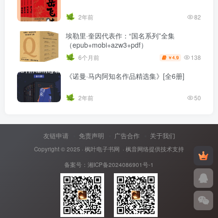
2年前
82
埃勒里·奎因代表作：“国名系列”全集
（epub+mobi+azw3+pdf）
138
6个月前
4.9
￥
《诺曼·马内阿知名作品精选集》[全6册]
2年前
50
友链申请
免责声明
广告合作
关于我们
Copyright © 2025 ·
枫叶电子书网
· 枫音网络提供技术支持
备案号：
湘ICP备2024086901号-1