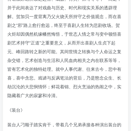
找回密码
|
免密登录
记住登录
并于此间表达了对戏曲与历史、时代和现实关系的透辟理
解。贺加贝一度背离乃父火烧天所持守之价值观念，而在喜
登录
剧之“邪”路上愈行愈远，终至于喜剧人生转为悲剧收场。贺
火炬却因偶然机缘幡然悔悟，于世态人情之常与变中顿悟喜
社交账号登录
剧艺术持守“正道”之重要意义，从而开出喜剧人生贞下起
元、峰回路转之新的可能。其间世情之转换与个人命运之复
杂交错，艺术创造与生活和人民血肉相关之内在联系等等，
皆有艺术化的独特处理。就中人事代谢、往来古今，悲中有
喜，喜中含悲。戏谑与反讽笔法的背后，乃是愍念众生、长
劫沉沦的大悲悯情怀；鲜花着锦、烈火烹油的热闹之中，实
隐藏着广大的寂寥和冷清。
《装台》
装台人刁顺子踏实肯干，带着几个兄弟承接各种演出装台的