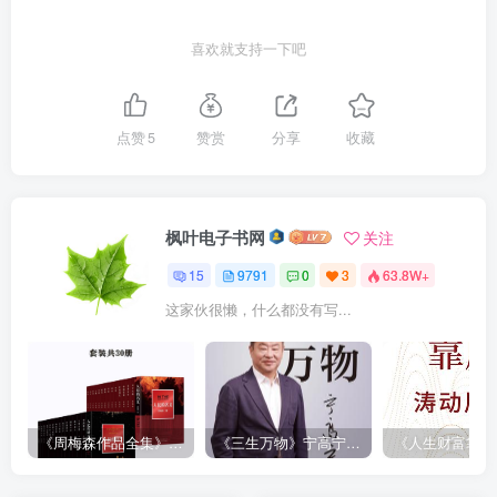
喜欢就支持一下吧
点赞
5
赞赏
分享
收藏
枫叶电子书网
关注
15
9791
0
3
63.8W+
这家伙很懒，什么都没有写...
《周梅森作品全集》[共30册]
《三生万物》宁高宁（epub+mobi+azw3+pdf）