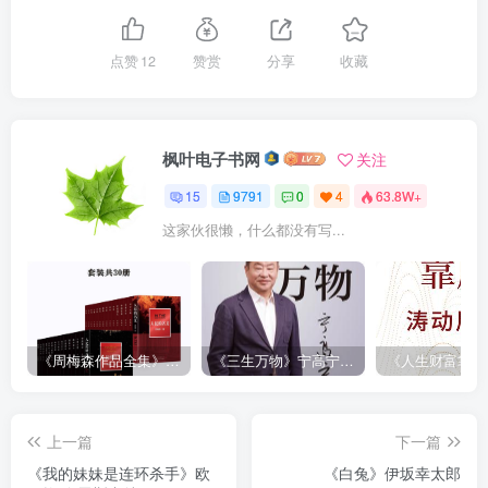
点赞
12
赞赏
分享
收藏
枫叶电子书网
关注
15
9791
0
4
63.8W+
这家伙很懒，什么都没有写...
《周梅森作品全集》[共30册]
《三生万物》宁高宁（epub+mobi+azw3+pdf）
上一篇
下一篇
《我的妹妹是连环杀手》欧
《白兔》伊坂幸太郎