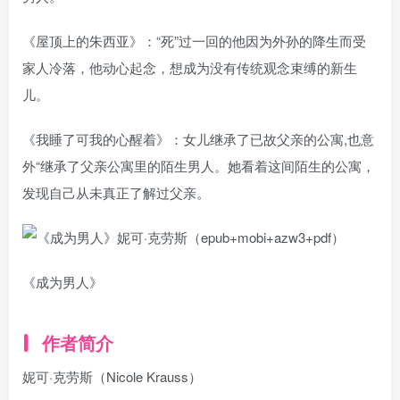
《屋顶上的朱西亚》：“死”过一回的他因为外孙的降生而受
家人冷落，他动心起念，想成为没有传统观念束缚的新生
儿。
《我睡了可我的心醒着》：女儿继承了已故父亲的公寓,也意
外“继承了父亲公寓里的陌生男人。她看着这间陌生的公寓，
发现自己从未真正了解过父亲。
《成为男人》
作者简介
妮可·克劳斯（Nicole Krauss）