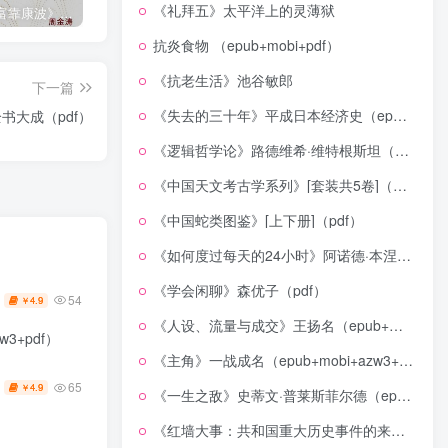
《礼拜五》太平洋上的灵薄狱
《人生财富靠康波》波动周期论（epub+mobi+azw3+pdf）
《人类新史》一次改写人类命运的尝试（epub+mobi+azw3+pdf）
《在峡江的转弯处》陈行甲
抗炎食物 （epub+mobi+pdf）
《抗老生活》池谷敏郎
下一篇
《失去的三十年》平成日本经济史（epub+mobi+azw3+pdf）
书大成（pdf）
《逻辑哲学论》路德维希·维特根斯坦（epub+mobi+azw3+pdf）
《中国天文考古学系列》[套装共5卷]（epub+mobi+azw3+pdf）
《中国蛇类图鉴》[上下册]（pdf）
《如何度过每天的24小时》阿诺德·本涅特（epub+mobi+azw3+pdf）
《学会闲聊》森优子（pdf）
54
4.9
￥
《人设、流量与成交》王扬名（epub+mobi+azw3+pdf）
3+pdf）
《主角》一战成名（epub+mobi+azw3+pdf）
65
4.9
￥
《一生之敌》史蒂文·普莱斯菲尔德（epub+mobi+azw3+pdf）
《红墙大事：共和国重大历史事件的来龙去脉》（全二册）（pdf）