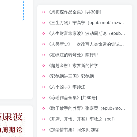
《周梅森作品全集》[共30册]
《三生万物》宁高宁（epub+mobi+azw3+pdf）
《人生财富靠康波》波动周期论（epub+mobi+azw3+pdf）
《人类新史》一次改写人类命运的尝试（epub+mobi+azw3+pdf）
《在峡江的转弯处》陈行甲
《超越金融》索罗斯的哲学
《郭德纲讲三国》郭德纲
《六个凶手》李师江
《琼瑶作品全集》[共60册]
《敢于放手的养育》张嘉栗（epub+mobi+azw3+pdf）
《开窍、开悟、开智》李牧之（pdf）
《加缪情书集》阿尔贝·加缪