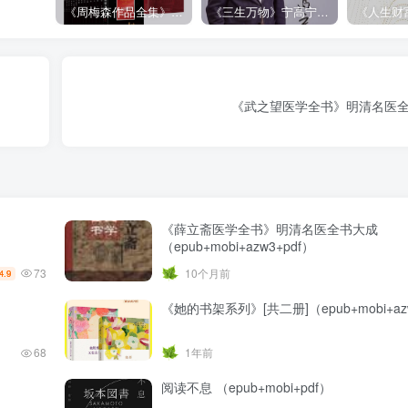
《周梅森作品全集》[共30册]
《三生万物》宁高宁（epub+mobi+azw3+pdf）
《武之望医学全书》明清名医全
《薛立斋医学全书》明清名医全书大成
（epub+mobi+azw3+pdf）
73
10个月前
4.9
《她的书架系列》[共二册]（epub+mobi+azw
68
1年前
阅读不息 （epub+mobi+pdf）