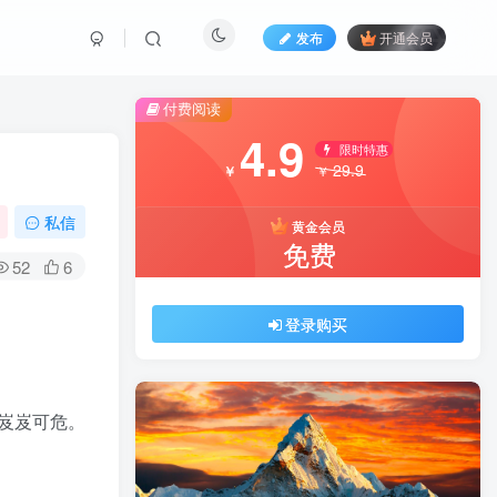
发布
开通会员
付费阅读
4.9
限时特惠
29.9
￥
￥
私信
黄金会员
免费
52
6
登录购买
岌岌可危。