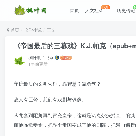
HOT
首页
人文社科
历史传记
首页
文学小说
正文
《帝国最后的三幕戏》K.J.帕克（epub+mob
枫叶电子书网
1年前更新
守护最后的文明火种，靠智慧？靠勇气？
敌人有巨弩，我们有戏剧与偶像。
从龙套到配角再到冒充皇帝，这就是诺克尔扶摇直上的演
而他临危受命，把整个帝国变成了他的剧院，把漫山遍野