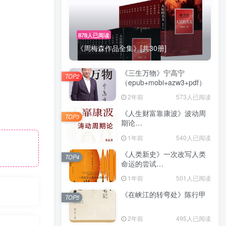
878人已阅读
《周梅森作品全集》[共30册]
《三生万物》宁高宁
TOP2
（epub+mobi+azw3+pdf）
2年前
573人已阅读
《人生财富靠康波》波动周
TOP3
期论
（epub+mobi+azw3+pdf）
1年前
540人已阅读
《人类新史》一次改写人类
TOP4
命运的尝试
（epub+mobi+azw3+pdf）
1年前
501人已阅读
《在峡江的转弯处》陈行甲
TOP5
2年前
495人已阅读