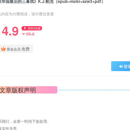
《帝国最后的三幕戏》K.J.帕克（epub+mobi+azw3+pdf）
此内容为付费阅读，请付费后查看
4.9
限时特惠
29.9
￥
￥
免费
黄金会员
登
文章版权声明
系我们，会第一时间下架处理。
真实性负责。