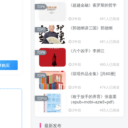
《超越金融》索罗斯的哲学
TOP6
2年前
491人已阅读
《郭德纲讲三国》郭德纲
TOP7
2年前
481人已阅读
《六个凶手》李师江
TOP8
2年前
480人已阅读
录购买
《琼瑶作品全集》[共60册]
TOP9
2年前
474人已阅读
《敢于放手的养育》张嘉栗
TOP10
（epub+mobi+azw3+pdf）
2年前
455人已阅读
最新发布