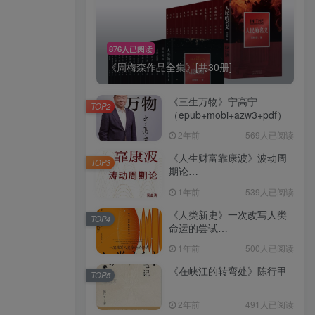
876人已阅读
《周梅森作品全集》[共30册]
《三生万物》宁高宁
TOP2
（epub+mobi+azw3+pdf）
2年前
569人已阅读
《人生财富靠康波》波动周
TOP3
期论
（epub+mobi+azw3+pdf）
1年前
539人已阅读
《人类新史》一次改写人类
TOP4
命运的尝试
（epub+mobi+azw3+pdf）
1年前
500人已阅读
《在峡江的转弯处》陈行甲
TOP5
2年前
491人已阅读