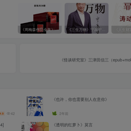
《周梅森作品全集》[共30册]
《三生万物》宁高宁（epub+mobi+azw3+pdf）
《怪谈研究室》三津田信三（epub+mobi+
《也许，你也需要别人在意你》
42
2年前
4.9
4]
《透明的红萝卜》莫言