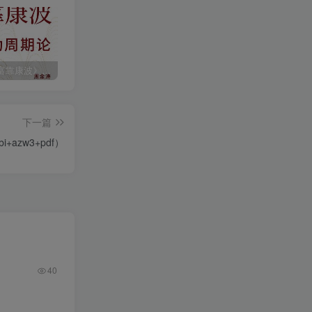
《人生财富靠康波》波动周期论（epub+mobi+azw3+pdf）
《人类新史》一次改写人类命运的尝试（epub+mobi+azw3+pdf）
《在峡江的转弯处》陈行甲
下一篇
azw3+pdf）
40