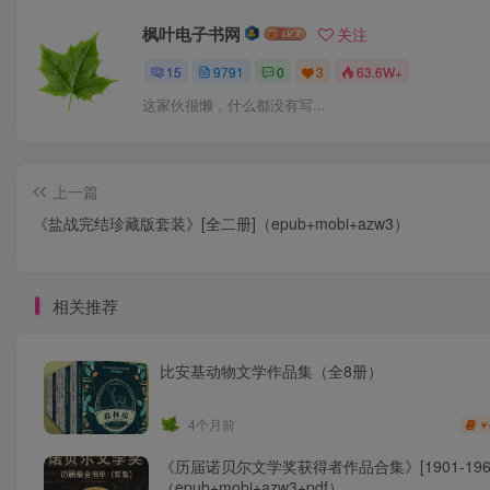
枫叶电子书网
关注
15
9791
0
3
63.6W+
这家伙很懒，什么都没有写...
上一篇
《盐战完结珍藏版套装》[全二册]（epub+mobi+azw3）
相关推荐
比安基动物文学作品集（全8册）
4个月前
￥
《历届诺贝尔文学奖获得者作品合集》[1901-196
（epub+mobi+azw3+pdf）