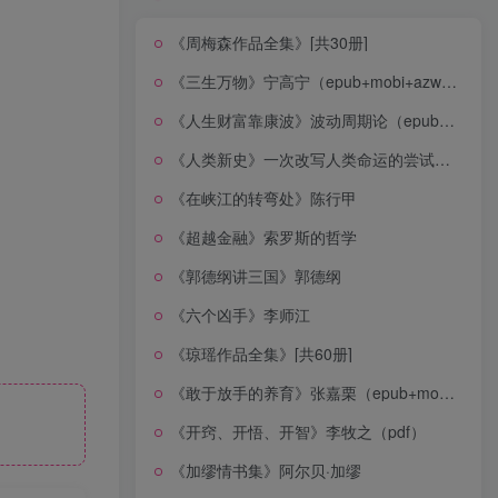
《周梅森作品全集》[共30册]
《三生万物》宁高宁（epub+mobi+azw3+pdf）
《人生财富靠康波》波动周期论（epub+mobi+azw3+pdf）
《人类新史》一次改写人类命运的尝试（epub+mobi+azw3+pdf）
《在峡江的转弯处》陈行甲
《超越金融》索罗斯的哲学
《郭德纲讲三国》郭德纲
《六个凶手》李师江
《琼瑶作品全集》[共60册]
《敢于放手的养育》张嘉栗（epub+mobi+azw3+pdf）
《开窍、开悟、开智》李牧之（pdf）
《加缪情书集》阿尔贝·加缪