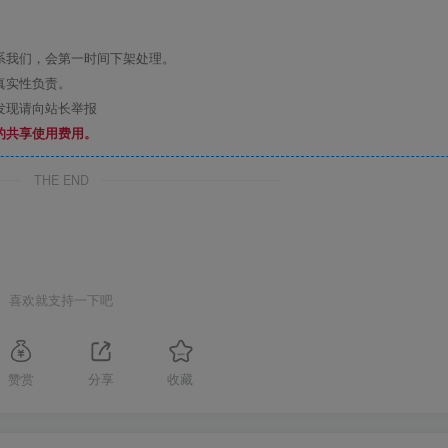
系我们，会第一时间下架处理。
真实性负责。
发现请向站长举报
的共享使用费用。
THE END
喜欢就支持一下吧
赞赏
分享
收藏