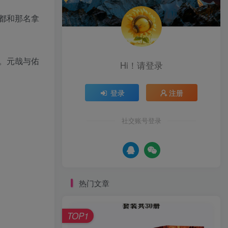
都和那名拿
。元哉与佑
Hi！请登录
登录
注册
社交账号登录
热门文章
TOP1