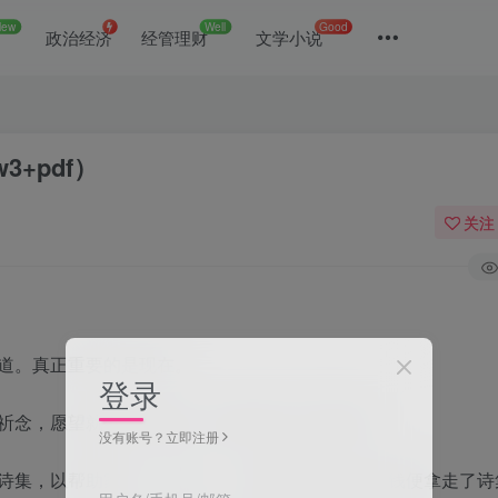
New
Well
Good
政治经济
经管理财
文学小说
3+pdf）
关注
道。真正重要的是现在。
登录
祈念，愿望就会得以实现，目前由玲斗守护管理。
没有账号？立即注册
诗集，以帮助家计。不久后，一名落魄男子没有付钱便拿走了诗