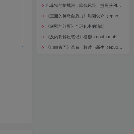
巴菲特的护城河：降低风险、提高获利的股市真规则(epub+azw3+mobi)
《空腹的神奇自愈力》船濑俊介（epub+mobi+azw3+pdf）
《康熙的红票》全球化中的清朝
《反内耗解压笔记》柳柳（epub+mobi+azw3+pdf）
《自由古巴》革命、救赎与新生（epub+mobi+azw3+pdf）