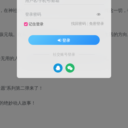
用户名/手机号/邮箱
，在神社内搜查找出与某起入室抢劫案相关的物证，而这一切，
登录密码
找回密码
|
免密登录
记住登录
孩元哉。在看到佑纪奈的诗集后，元哉找到了灵感与生活的方向
登录
社交账号登录
会无用的人”，走到尽头绝望的人……都配得在这人世间。
愿”系列第二弹来了！
的绝妙动人故事！