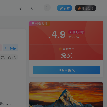
发布
开通会员
付费阅读
4.9
限时特惠
29.9
￥
￥
私信
黄金会员
免费
73
13
登录购买
集……