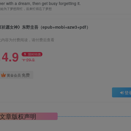
er with a dream, then get busy forgetting it.
开始为了梦想而忙，后来忙得忘了梦想
《祈愿女神》东野圭吾（epub+mobi+azw3+pdf）
此内容为付费阅读，请付费后查看
4.9
限时特惠
29.9
￥
￥
免费
黄金会员
登
文章版权声明