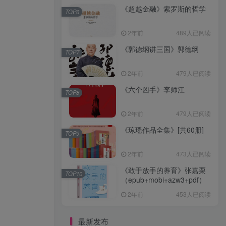
《超越金融》索罗斯的哲学
TOP6
2年前
489人已阅读
《郭德纲讲三国》郭德纲
TOP7
2年前
479人已阅读
《六个凶手》李师江
TOP8
2年前
479人已阅读
《琼瑶作品全集》[共60册]
TOP9
2年前
473人已阅读
《敢于放手的养育》张嘉栗
TOP10
（epub+mobi+azw3+pdf）
2年前
453人已阅读
最新发布