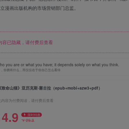
独立漫画出版机构的市场营销部门总监。
内容已隐藏，请付费后查看
you are or what you have; it depends solely on what you think.
谁，你拥有什么，而仅仅在于你自己怎么看待
《致命山猫》亚历克斯·塞古拉（epub+mobi+azw3+pdf）
此内容为付费阅读，请付费后查看
4.9
限时特惠
29.9
￥
￥