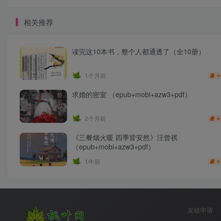
相关推荐
读完这10本书，整个人都通透了（全10册）
1个月前
￥
求婚的密室 （epub+mobi+azw3+pdf）
2个月前
￥
《三餐烟火暖 四季皆安然》汪曾祺
（epub+mobi+azw3+pdf）
1年前
￥
友链申请