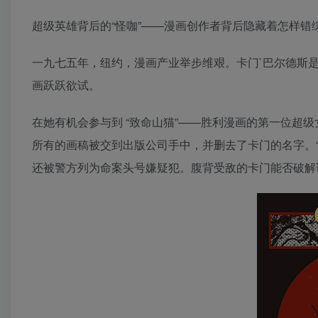
超级英雄背后的“怪咖”——漫画创作者背后隐藏着怎样错
一九七五年，纽约，漫画产业举步维艰。卡门`巴尔德斯
画跃跃欲试。
在她有机会参与到 “致命山猫”——胜利漫画的第一位超
所有的画稿被交到出版公司手中，并删去了卡门的名字。
还被警方列为命案头号嫌疑犯。腹背受敌的卡门能否破解