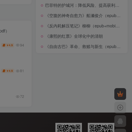
巴菲特的护城河：降低风险、提高获利的股市真规则(epub+azw3+mobi)
《空腹的神奇自愈力》船濑俊介（epub+mobi+azw3+pdf）
《反内耗解压笔记》柳柳（epub+mobi+azw3+pdf）
pdf）
《康熙的红票》全球化中的清朝
94
4.9
￥
《自由古巴》革命、救赎与新生（epub+mobi+azw3+pdf）
81
4.9
￥
72