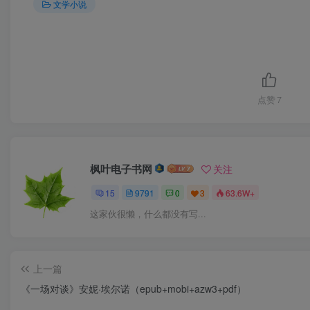
文学小说
点赞
7
枫叶电子书网
关注
15
9791
0
3
63.6W+
这家伙很懒，什么都没有写...
上一篇
《一场对谈》安妮·埃尔诺（epub+mobi+azw3+pdf）