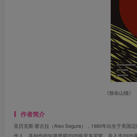
《致命山猫》
作者简介
亚历克斯·塞古拉（Alex Segura），1980年出
作人。其创作的短篇曾获2020年安东尼奖，并入选20