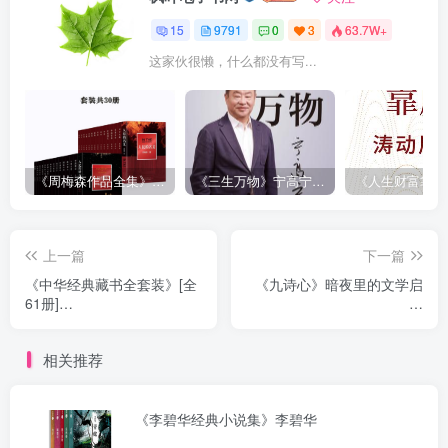
15
9791
0
3
63.7W+
这家伙很懒，什么都没有写...
《周梅森作品全集》[共30册]
《三生万物》宁高宁（epub+mobi+azw3+pdf）
上一篇
下一篇
《中华经典藏书全套装》[全
《九诗心》暗夜里的文学启
61册]
明
（epub+mobi+azw3+pdf）
（epub+mobi+azw3+pdf）
相关推荐
《李碧华经典小说集》李碧华