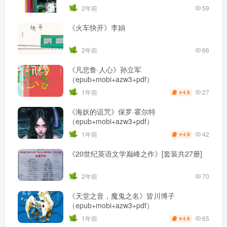
2年前
59
《火车快开》李娟
2年前
66
《凡悲鲁·人心》孙立军
（epub+mobi+azw3+pdf）
27
1年前
4.9
￥
《海妖的诅咒》保罗·霍尔特
（epub+mobi+azw3+pdf）
42
1年前
4.9
￥
《20世纪英语文学巅峰之作》[套装共27册]
2年前
70
《天堂之音，魔鬼之名》皆川博子
（epub+mobi+azw3+pdf）
65
1年前
4.9
￥