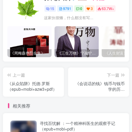
15
9791
0
3
63.7W+
这家伙很懒，什么都没有写...
《周梅森作品全集》[共30册]
《三生万物》宁高宁（epub+mobi+azw3+pdf）
上一篇
下一篇
《从众陷阱》托德·罗斯
《会说话的钱》钱币与钱币
（epub+mobi+azw3+pdf）
学的历史
（epub+mobi+azw3+pdf）
相关推荐
寻找百忧解 ：一个精神科医生的观察手记
（epub+mobi+pdf）