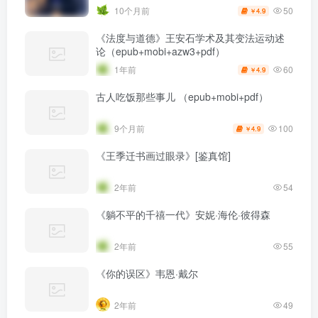
50
10个月前
4.9
￥
《法度与道德》王安石学术及其变法运动述
论（epub+mobi+azw3+pdf）
60
1年前
4.9
￥
古人吃饭那些事儿 （epub+mobi+pdf）
100
9个月前
4.9
￥
《王季迁书画过眼录》[鉴真馆]
2年前
54
《躺不平的千禧一代》安妮·海伦·彼得森
2年前
55
《你的误区》韦恩·戴尔
2年前
49