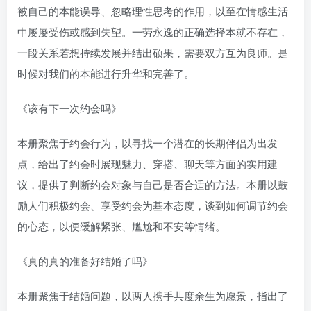
被自己的本能误导、忽略理性思考的作用，以至在情感生活
找回密码
|
免密登录
记住登录
中屡屡受伤或感到失望。一劳永逸的正确选择本就不存在，
登录
一段关系若想持续发展并结出硕果，需要双方互为良师。是
时候对我们的本能进行升华和完善了。
社交账号登录
《该有下一次约会吗》
本册聚焦于约会行为，以寻找一个潜在的长期伴侣为出发
点，给出了约会时展现魅力、穿搭、聊天等方面的实用建
议，提供了判断约会对象与自己是否合适的方法。本册以鼓
励人们积极约会、享受约会为基本态度，谈到如何调节约会
的心态，以便缓解紧张、尴尬和不安等情绪。
《真的真的准备好结婚了吗》
本册聚焦于结婚问题，以两人携手共度余生为愿景，指出了