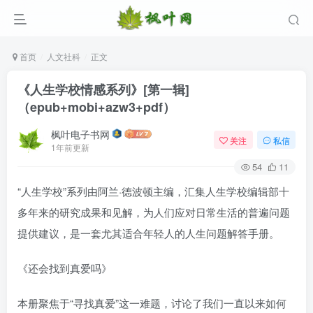
首页
人文社科
正文
《人生学校情感系列》[第一辑]
（epub+mobi+azw3+pdf）
枫叶电子书网
关注
私信
1年前更新
54
11
“人生学校”系列由阿兰·德波顿主编，汇集人生学校编辑部十
登录
多年来的研究成果和见解，为人们应对日常生活的普遍问题
提供建议，是一套尤其适合年轻人的人生问题解答手册。
没有账号？立即注册
《还会找到真爱吗》
用户名/手机号/邮箱
本册聚焦于“寻找真爱”这一难题，讨论了我们一直以来如何
登录密码