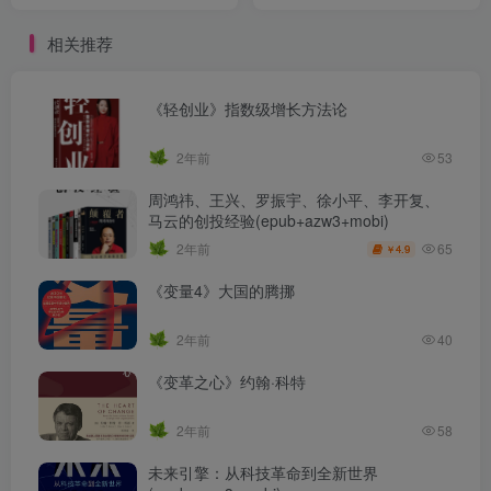
（epub+mobi+azw3+pdf）
相关推荐
《轻创业》指数级增长方法论
2年前
53
周鸿祎、王兴、罗振宇、徐小平、李开复、
马云的创投经验(epub+azw3+mobi)
65
2年前
4.9
￥
《变量4》大国的腾挪
2年前
40
《变革之心》约翰·科特
2年前
58
未来引擎：从科技革命到全新世界