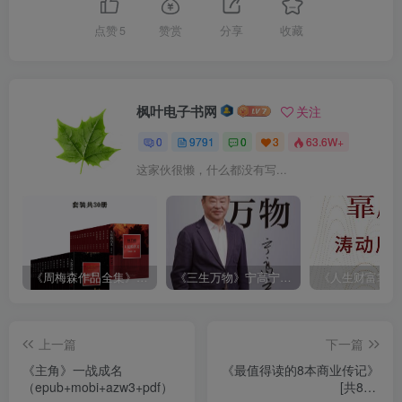
点赞
5
赞赏
分享
收藏
枫叶电子书网
关注
0
9791
0
3
63.6W+
这家伙很懒，什么都没有写...
《周梅森作品全集》[共30册]
《三生万物》宁高宁（epub+mobi+azw3+pdf）
上一篇
下一篇
《主角》一战成名
《最值得读的8本商业传记》
（epub+mobi+azw3+pdf）
[共8册]