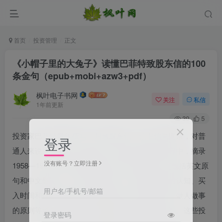
首页
投资管理
正文
《小帽子里的大兔子》读懂巴菲特致股东信的100
条金句（epub+mobi+azw3+pdf）
枫叶电子书网
关注
私信
1年前更新
39
5
投资家巴菲特每年撰写一封致股东信，信中信息庞杂，对普
登录
通人来说，阅读有一定难度。本书则从庞杂的内容中，摘录
没有账号？立即注册
1958—1993 年巴菲特致股东信中的100 条金句（包括英文原
句和中文翻译），进行深入解读。从对股票市场的认知、买
用户名/手机号/邮箱
入时间和价格的选择、股票的选择、企业的管理、做人做事
的原则等维度，讲解巴菲特的投资逻辑和人生原则。这些投
登录密码