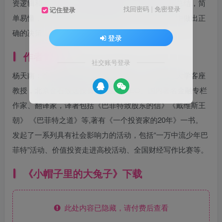
资逻辑和人生原则，是巴菲特取得一生成就的经验总结，简
找回密码
|
免密登录
记住登录
单易懂，可以帮助我们更好地在投资、生活与工作中做出正
确的决策。
登录
作者简介
社交账号登录
杨天南：投资者教育专家，基金管理人，北京理工大学客座
教授，北京金石致远投资管理公司CEO。国内著名金融专栏
作家、翻译家，译著包括《巴菲特致股东的信》《戴维斯王
朝》 《巴菲特之道》等,著有《一个投资家的20年》一书。
发起了一系列具有社会影响力的活动，包括“一万中流少年巴
菲特”活动、价值投资走进高校活动、全国财经写作比赛等。
《小帽子里的大兔子》下载
此处内容已隐藏，请付费后查看