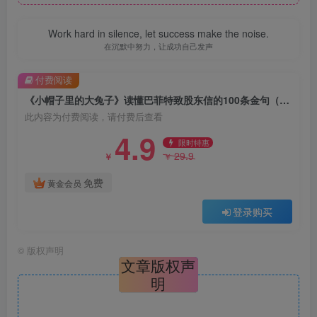
Work hard in silence, let success make the noise.
在沉默中努力，让成功自己发声
付费阅读
《小帽子里的大兔子》读懂巴菲特致股东信的100条金句（epub+mobi+azw3+pdf）
此内容为付费阅读，请付费后查看
4.9
限时特惠
29.9
￥
￥
免费
黄金会员
登录购买
©
版权声明
文章版权声
明