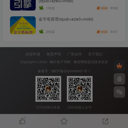
(epub+azw3+mobi)
66
1年前
4.9
￥
金字塔原理(epub+azw3+mobi)
67
2年前
4.9
￥
友链申请
免责声明
广告合作
关于我们
Copyright © 2025 ·
枫叶电子书网
· 枫音网络提供技术支持
备案号：
湘ICP备2024086901号-1
扫码加微信客服
扫码加微公众号
5