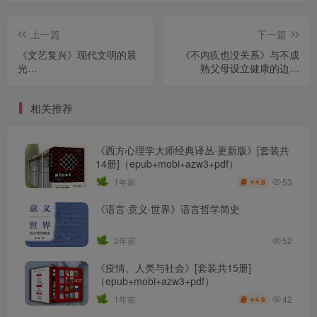
上一篇
下一篇
《文艺复兴》现代文明的晨
《不内疚也没关系》与不成
光
熟父母设立健康的边界
（epub+mobi+azw3+pdf）
（epub+mobi+azw3+pdf）
相关推荐
《西方心理学大师经典译丛·更新版》[套装共
14册]（epub+mobi+azw3+pdf）
53
1年前
4.9
￥
《语言·意义·世界》语言哲学简史
2年前
52
《疫情、人类与社会》[套装共15册]
（epub+mobi+azw3+pdf）
42
1年前
4.9
￥