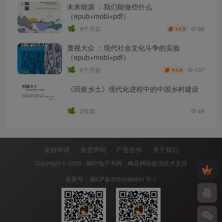
未来能源 ：我们能做些什么
（epub+mobi+pdf）
88
9个月前
4.9
￥
蔑视大众 ：现代社会文化斗争的实验
（epub+mobi+pdf）
107
6个月前
4.9
￥
《回嵌乡土》现代化进程中的中国乡村建设
2年前
49
友链申请
免责声明
广告合作
关于我们
Copyright © 2025 ·
枫叶电子书网
· 枫音网络提供技术支持
备案号：
湘ICP备2024086901号-1