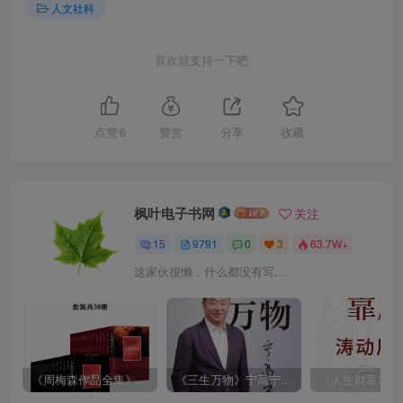
人文社科
喜欢就支持一下吧
点赞
6
赞赏
分享
收藏
枫叶电子书网
关注
15
9791
0
3
63.7W+
这家伙很懒，什么都没有写...
《周梅森作品全集》[共30册]
《三生万物》宁高宁（epub+mobi+azw3+pdf）