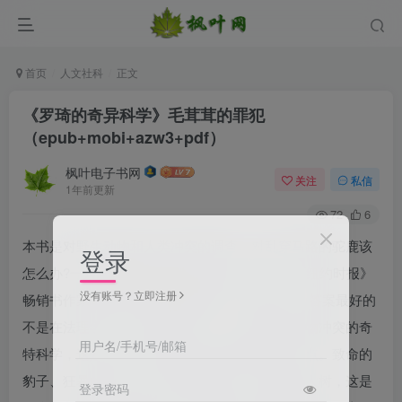
首页
人文社科
正文
《罗琦的奇异科学》毛茸茸的罪犯
（epub+mobi+azw3+pdf）
枫叶电子书网
关注
私信
1年前更新
72
6
本书是对野生动物和人类冲突的调查。对乱穿马路的驼鹿该
登录
怎么办?一只熊被抓到擅闯民宅该怎么办?正如《纽约时报》
没有账号？立即注册
畅销书作家玛丽·罗琦所发现的那样，这些天来，答案最好的
不是在法理学中，而是在科学中：人类与野生动物冲突的奇
用户名/手机号/邮箱
特科学，这是人类行为与野生动物生物学的交叉点。致命的
豹子、狂暴的大象、被飞机击落的鸟，甚至是杀人树，这是
登录密码