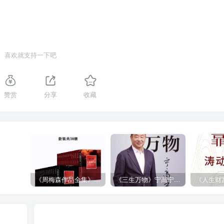
喜欢就支持一下吧
赞赏
分享
收藏
《周梅森作品全集》[共30册]
《三生万物》宁高宁（epub+mobi+azw3+pdf）