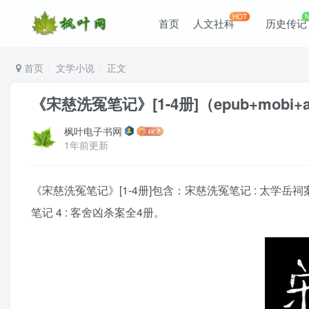
HOT
首页
人文社科
历史传记
首页
文学小说
正文
《宋慈洗冤笔记》[1-4册]（epub+mobi+a
枫叶电子书网
1年前更新
《宋慈洗冤笔记》[1-4册]包含：宋慈洗冤笔记 : 太学岳祠
笔记 4 : 客舍凶杀案全4册。