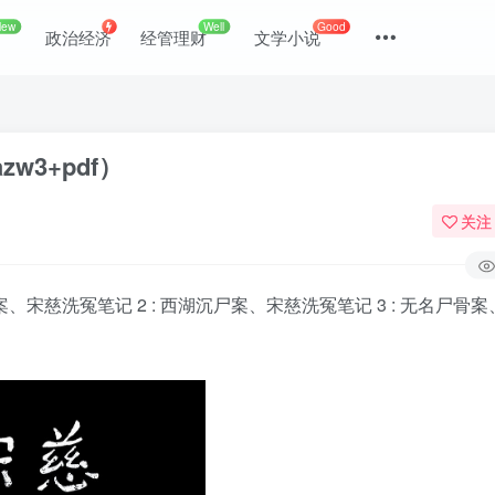
New
Well
Good
政治经济
经管理财
文学小说
zw3+pdf）
关注
案、宋慈洗冤笔记 2 : 西湖沉尸案、宋慈洗冤笔记 3 : 无名尸骨
登录
没有账号？立即注册