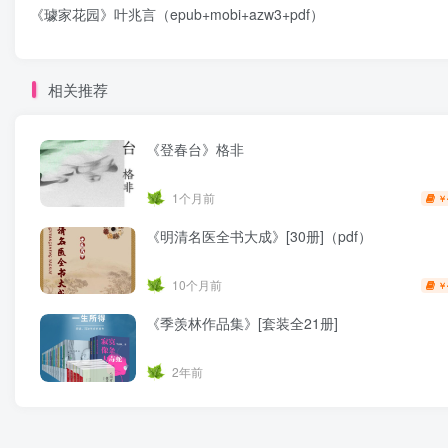
《璩家花园》叶兆言（epub+mobi+azw3+pdf）
相关推荐
《登春台》格非
1个月前
￥
《明清名医全书大成》[30册]（pdf）
10个月前
￥
《季羡林作品集》[套装全21册]
2年前