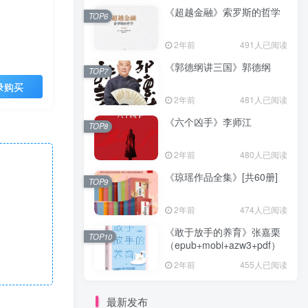
《超越金融》索罗斯的哲学
TOP6
2年前
491人已阅读
《郭德纲讲三国》郭德纲
TOP7
录购买
2年前
481人已阅读
《六个凶手》李师江
TOP8
2年前
480人已阅读
《琼瑶作品全集》[共60册]
TOP9
2年前
474人已阅读
《敢于放手的养育》张嘉栗
TOP10
（epub+mobi+azw3+pdf）
2年前
455人已阅读
最新发布