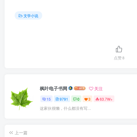
文学小说
点赞
8
枫叶电子书网
关注
15
9791
0
3
63.7W+
这家伙很懒，什么都没有写...
上一篇