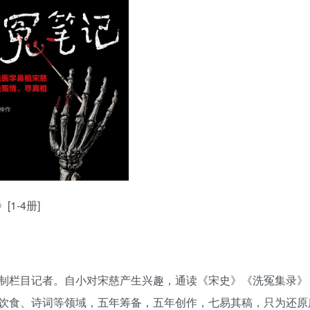
用户名/手机号/邮箱
登录密码
找回密码
|
免密登录
记住登录
登录
社交账号登录
1-4册]
制栏目记者。自小对宋慈产生兴趣，通读《宋史》《洗冤集录》
饮食、诗词等领域，五年筹备，五年创作，七易其稿，只为还原