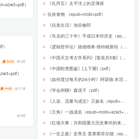
《礼拜五》太平洋上的灵薄狱
azw3+pdf）
抗炎食物 （epub+mobi+pdf）
《抗老生活》池谷敏郎
《失去的三十年》平成日本经济史（epub+mobi+azw3+pdf）
df）
《逻辑哲学论》路德维希·维特根斯坦（epub+mobi+azw3+pdf）
《中国天文考古学系列》[套装共5卷]（epub+mobi+azw3+pdf）
45
4.9
￥
《中国蛇类图鉴》[上下册]（pdf）
w3+pdf）
《如何度过每天的24小时》阿诺德·本涅特（epub+mobi+azw3+pdf）
118
4.9
￥
《学会闲聊》森优子（pdf）
《人设、流量与成交》王扬名（epub+mobi+azw3+pdf）
《主角》一战成名（epub+mobi+azw3+pdf）
66
《红墙大事：共和国重大历史事件的来龙去脉》（全二册）（pdf）
《一生之敌》史蒂文·普莱斯菲尔德（epub+mobi+azw3+pdf）