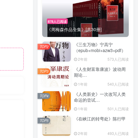
878人已阅读
《周梅森作品全集》[共30册]
《三生万物》宁高宁
TOP2
（epub+mobi+azw3+pdf）
2年前
573人已阅读
《人生财富靠康波》波动周
TOP3
期论
（epub+mobi+azw3+pdf）
1年前
540人已阅读
《人类新史》一次改写人类
TOP4
命运的尝试
（epub+mobi+azw3+pdf）
1年前
501人已阅读
《在峡江的转弯处》陈行甲
TOP5
2年前
493人已阅读