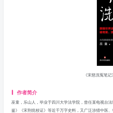
《宋慈洗冤笔记》[
作者简介
巫童，乐山人，毕业于四川大学法学院，曾任某电视台法
鉴》《宋刑统校证》等近千万字史料，又广泛涉猎中医、