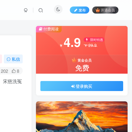
发布
开通会员
付费阅读
4.9
限时特惠
29.9
￥
￥
私信
黄金会员
免费
202
8
案、宋慈洗冤
登录购买