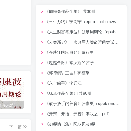
《周梅森作品全集》[共30册]
《三生万物》宁高宁（epub+mobi+azw3+pdf）
《人生财富靠康波》波动周期论（epub+mobi+azw3+pdf）
《人类新史》一次改写人类命运的尝试（epub+mobi+azw3+pdf）
《在峡江的转弯处》陈行甲
《超越金融》索罗斯的哲学
《郭德纲讲三国》郭德纲
《六个凶手》李师江
《琼瑶作品全集》[共60册]
《敢于放手的养育》张嘉栗（epub+mobi+azw3+pdf）
《人生财富靠康波》波动周期论（epub+mobi+azw3+pdf）
《人类新史》一次改写人类命运的尝试（epub+mobi+azw3+pdf）
《在峡江的转弯处》陈行甲
《开窍、开悟、开智》李牧之（pdf）
《加缪情书集》阿尔贝·加缪
下一篇