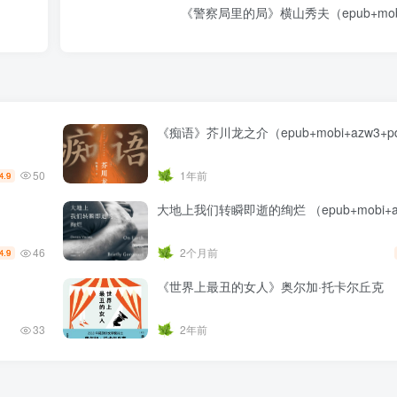
《警察局里的局》横山秀夫（epub+mobi+
《痴语》芥川龙之介（epub+mobi+azw3+p
50
1年前
4.9
大地上我们转瞬即逝的绚烂 （epub+mobi+az
46
2个月前
4.9
《世界上最丑的女人》奥尔加·托卡尔丘克
33
2年前