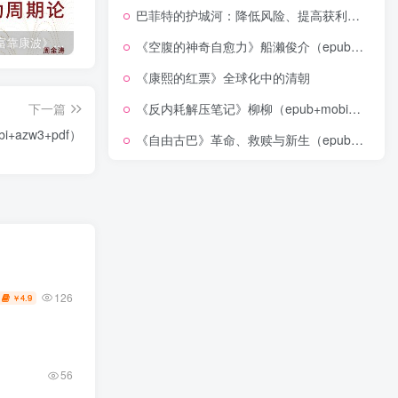
巴菲特的护城河：降低风险、提高获利的股市真规则(epub+azw3+mobi)
《人生财富靠康波》波动周期论（epub+mobi+azw3+pdf）
《人类新史》一次改写人类命运的尝试（epub+mobi+azw3+pdf）
《在峡江的转弯处》陈行甲
《空腹的神奇自愈力》船濑俊介（epub+mobi+azw3+pdf）
《康熙的红票》全球化中的清朝
下一篇
《反内耗解压笔记》柳柳（epub+mobi+azw3+pdf）
azw3+pdf）
《自由古巴》革命、救赎与新生（epub+mobi+azw3+pdf）
126
4.9
￥
56