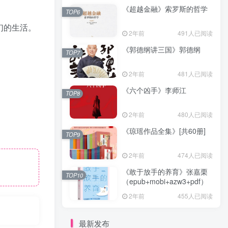
《超越金融》索罗斯的哲学
TOP6
们的生活。
2年前
491人已阅读
《郭德纲讲三国》郭德纲
TOP7
2年前
481人已阅读
《六个凶手》李师江
TOP8
2年前
480人已阅读
《琼瑶作品全集》[共60册]
TOP9
2年前
474人已阅读
《敢于放手的养育》张嘉栗
TOP10
（epub+mobi+azw3+pdf）
2年前
455人已阅读
最新发布