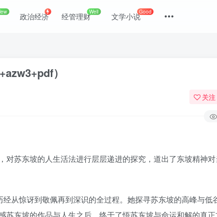
New
Well
Good
政治经济
经管理财
文学小说
zw3+pdf）
关注
，对苏东坡的人生活法进行层层递进的探究，道出了东坡精神对
登录
没有账号？立即注册
，历经从惊讶到敬佩再到深识的全过程。她探寻苏东坡的高峰与低
感苏东坡的作品与人生之后，终于了悟苏东坡与命运和解的真正