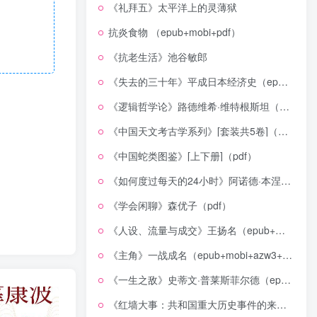
《礼拜五》太平洋上的灵薄狱
抗炎食物 （epub+mobi+pdf）
《抗老生活》池谷敏郎
《失去的三十年》平成日本经济史（epub+mobi+azw3+pdf）
《逻辑哲学论》路德维希·维特根斯坦（epub+mobi+azw3+pdf）
《中国天文考古学系列》[套装共5卷]（epub+mobi+azw3+pdf）
《中国蛇类图鉴》[上下册]（pdf）
《如何度过每天的24小时》阿诺德·本涅特（epub+mobi+azw3+pdf）
《学会闲聊》森优子（pdf）
《人设、流量与成交》王扬名（epub+mobi+azw3+pdf）
《主角》一战成名（epub+mobi+azw3+pdf）
《一生之敌》史蒂文·普莱斯菲尔德（epub+mobi+azw3+pdf）
《红墙大事：共和国重大历史事件的来龙去脉》（全二册）（pdf）