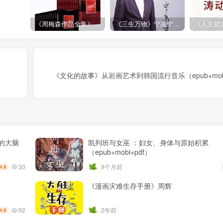
《周梅森作品全集》[共30册]
《三生万物》宁高宁（epub+mobi+azw3+pdf）
《文化的故事》从岩画艺术到韩国流行音乐（epub+mobi+
的大脑
凯列班与女巫 ：妇女、身体与原始积累
（epub+mobi+pdf）
30
9个月前
4.9
《漫画灾难生存手册》周辉
92
2年前
4.9