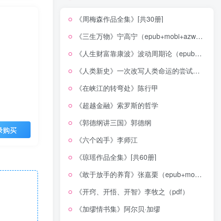
《周梅森作品全集》[共30册]
《三生万物》宁高宁（epub+mobi+azw3+pdf）
《人生财富靠康波》波动周期论（epub+mobi+azw3+pdf）
《人类新史》一次改写人类命运的尝试（epub+mobi+azw3+pdf）
《在峡江的转弯处》陈行甲
《超越金融》索罗斯的哲学
《郭德纲讲三国》郭德纲
录购买
《六个凶手》李师江
《琼瑶作品全集》[共60册]
《敢于放手的养育》张嘉栗（epub+mobi+azw3+pdf）
《开窍、开悟、开智》李牧之（pdf）
《加缪情书集》阿尔贝·加缪