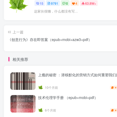
15
9791
0
4
63.8W+
这家伙很懒，什么都没有写...
上一篇
《创意行为》存在即答案（epub+mobi+azw3+pdf）
相关推荐
上瘾的秘密 ：潜移默化的营销方式如何重塑我们
10个月前
￥
技术伦理学手册 （epub+mobi+pdf）
6个月前
￥