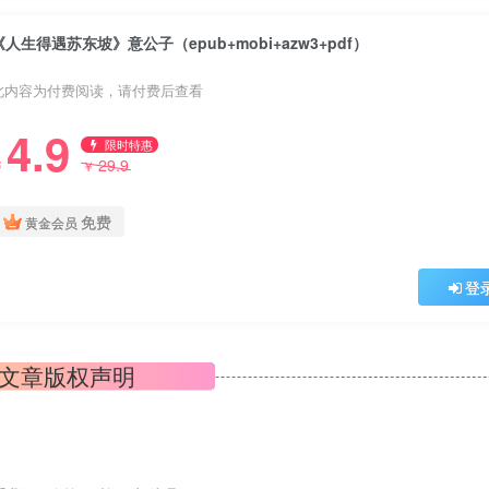
《人生得遇苏东坡》意公子（epub+mobi+azw3+pdf）
此内容为付费阅读，请付费后查看
4.9
限时特惠
29.9
￥
￥
免费
黄金会员
登
文章版权声明