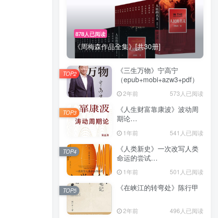
878人已阅读
《周梅森作品全集》[共30册]
《三生万物》宁高宁
TOP2
（epub+mobi+azw3+pdf）
2年前
573人已阅读
《人生财富靠康波》波动周
TOP3
期论
（epub+mobi+azw3+pdf）
1年前
541人已阅读
《人类新史》一次改写人类
TOP4
命运的尝试
（epub+mobi+azw3+pdf）
1年前
501人已阅读
《在峡江的转弯处》陈行甲
TOP5
2年前
496人已阅读