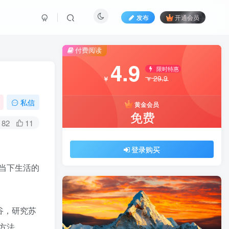
发布
开通会员
付费阅读
4.9
限时特惠
29.9
￥
￥
私信
黄金会员
免费
82
11
登录购买
当下生活的
谷，研究苏
方法。