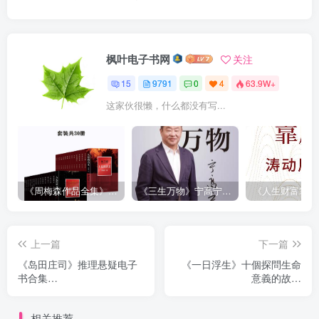
枫叶电子书网
关注
15
9791
0
4
63.9W+
这家伙很懒，什么都没有写...
《周梅森作品全集》[共30册]
《三生万物》宁高宁（epub+mobi+azw3+pdf）
上一篇
下一篇
《岛田庄司》推理悬疑电子
《一日浮生》十個探問生命
书合集
意義的故事
（epub+mobi+azw3+pdf）
（epub+mobi+azw3+pdf）
相关推荐