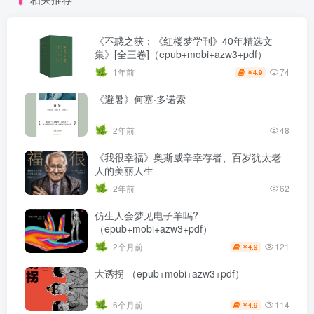
《不惑之获：《红楼梦学刊》40年精选文
集》[全三卷]（epub+mobi+azw3+pdf）
74
1年前
4.9
￥
《避暑》何塞·多诺索
2年前
48
《我很幸福》奥斯威辛幸存者、百岁犹太老
人的美丽人生
2年前
62
仿生人会梦见电子羊吗?
（epub+mobi+azw3+pdf）
121
2个月前
4.9
￥
大诱拐 （epub+mobi+azw3+pdf）
114
6个月前
4.9
￥