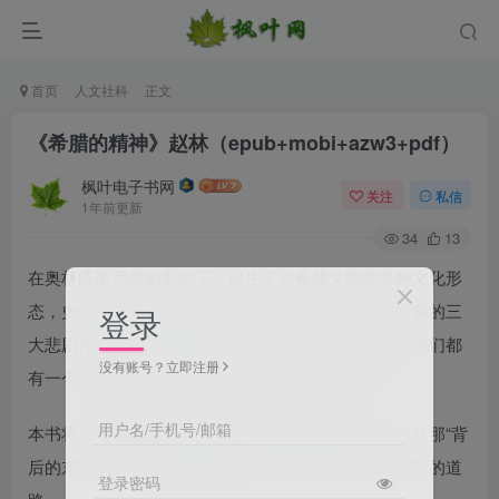
首页
人文社科
正文
《希腊的精神》赵林（epub+mobi+azw3+pdf）
枫叶电子书网
关注
私信
1年前更新
34
13
在奥林匹斯宗教的影响下，诞生了古希腊文明的各种文化形
态，史诗、竞技会、抒情诗，雕塑……还有悲剧。希腊的三
登录
大悲剧作家创作了具有各自鲜明特色的伟大悲剧，但他们都
没有账号？立即注册
有一个共同的主题——命运，那所谓“背后的东西”。
用户名/手机号/邮箱
本书将引领读者看到，哲学是如何在悲剧的指引下，从那“背
后的东西”领悟到必然性与逻各斯，从而走上了“爱智慧”的道
登录密码