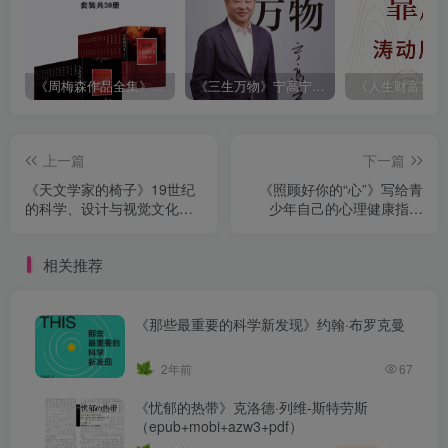
《周梅森作品全集》[共30册]
《三生万物》宁高宁（epub+mobi+azw3+pdf）
上一篇
下一篇
《天文学家的椅子》19世纪
《照顾好你的“心”》写给青
的科学、设计与视觉文化
少年自己的心理健康指南
（epub+mobi+azw3+pdf）
（epub+mobi+azw3+pdf）
相关推荐
《那些最重要的科学新发现》约翰·布罗克曼
2年前
67
《忧郁的热带》克洛德·列维-斯特劳斯
（epub+mobi+azw3+pdf）