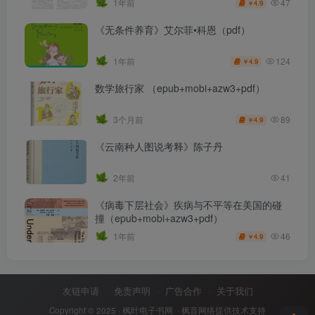
47
1年前
4.9
￥
《无条件养育》艾尔菲•科恩（pdf）
124
1年前
4.9
￥
数学旅行家 （epub+mobi+azw3+pdf）
89
3个月前
4.9
￥
《云南种人图说考释》陈子丹
2年前
41
《病毒下层社会》疾病与不平等在美国的碰
撞（epub+mobi+azw3+pdf）
46
1年前
4.9
￥
友链申请
免责声明
广告合作
关于我们
Copyright © 2025 ·
枫叶电子书网
· 枫音网络提供技术支持