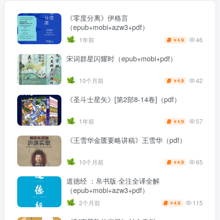
《零度分离》伊格言
（epub+mobi+azw3+pdf）
46
1年前
4.9
￥
宋词群星闪耀时（epub+mobi+pdf）
42
10个月前
4.9
￥
《圣斗士星矢》[第2部8-14卷]（pdf）
57
1年前
4.9
￥
《王雪华金匮要略讲稿》王雪华（pdf）
65
10个月前
4.9
￥
道德经 ：帛书版·全注全译全解
（epub+mobi+azw3+pdf）
115
2个月前
4.9
￥