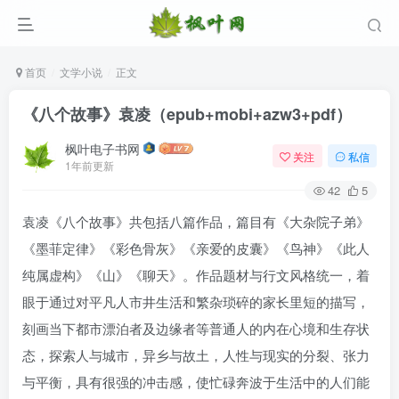
首页
文学小说
正文
《八个故事》袁凌（epub+mobi+azw3+pdf）
枫叶电子书网
关注
私信
1年前更新
42
5
袁凌《八个故事》共包括八篇作品，篇目有《大杂院子弟》
《墨菲定律》《彩色骨灰》《亲爱的皮囊》《鸟神》《此人
纯属虚构》《山》《聊天》。作品题材与行文风格统一，着
眼于通过对平凡人市井生活和繁杂琐碎的家长里短的描写，
刻画当下都市漂泊者及边缘者等普通人的内在心境和生存状
态，探索人与城市，异乡与故土，人性与现实的分裂、张力
与平衡，具有很强的冲击感，使忙碌奔波于生活中的人们能