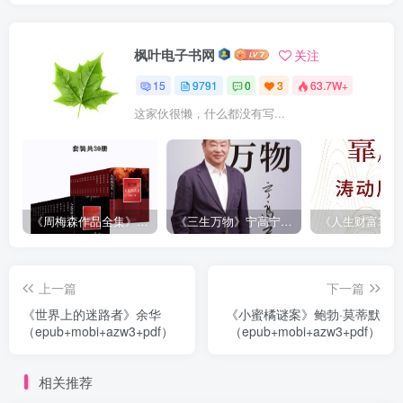
枫叶电子书网
关注
15
9791
0
3
63.7W+
这家伙很懒，什么都没有写...
《周梅森作品全集》[共30册]
《三生万物》宁高宁（epub+mobi+azw3+pdf）
上一篇
下一篇
《世界上的迷路者》余华
《小蜜橘谜案》鲍勃·莫蒂默
（epub+mobi+azw3+pdf）
（epub+mobi+azw3+pdf）
相关推荐