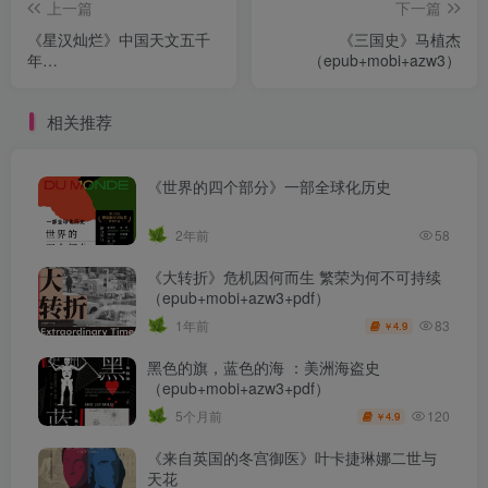
上一篇
下一篇
《星汉灿烂》中国天文五千
《三国史》马植杰
年
（epub+mobi+azw3）
（epub+mobi+azw3+pdf）
相关推荐
《世界的四个部分》一部全球化历史
2年前
58
《大转折》危机因何而生 繁荣为何不可持续
（epub+mobi+azw3+pdf）
83
1年前
4.9
￥
黑色的旗，蓝色的海 ：美洲海盗史
（epub+mobi+azw3+pdf）
120
5个月前
4.9
￥
《来自英国的冬宫御医》叶卡捷琳娜二世与
天花