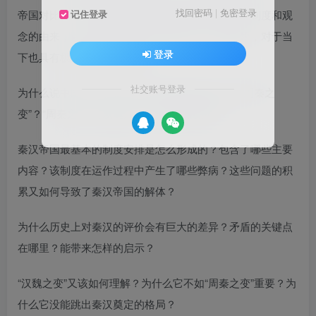
找回密码
|
免密登录
帝国对比）两个维度来探讨秦汉帝国那套政治经济制度和观
记住登录
念的由来，以及它们在秦汉以后的影响，高屋建瓴，对于当
登录
下也具有极为重要的借鉴意义。
社交账号登录
为什么说中国三千年历史上发生的最深刻变化是“周秦之
变”？“周秦之变”何以奠定了中国文明的框架？
秦汉帝国最基本的制度安排是怎么形成的？包含了哪些主要
内容？该制度在运作过程中产生了哪些弊病？这些问题的积
累又如何导致了秦汉帝国的解体？
为什么历史上对秦汉的评价会有巨大的差异？矛盾的关键点
在哪里？能带来怎样的启示？
“汉魏之变”又该如何理解？为什么它不如“周秦之变”重要？为
什么它没能跳出秦汉奠定的格局？