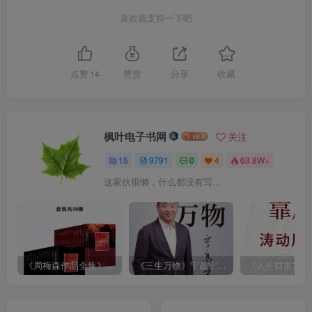
喜欢就支持一下吧
点赞
14
赞赏
分享
收藏
枫叶电子书网
关注
15
9791
0
4
63.8W+
这家伙很懒，什么都没有写...
《周梅森作品全集》[共30册]
《三生万物》宁高宁（epub+mobi+azw3+pdf）