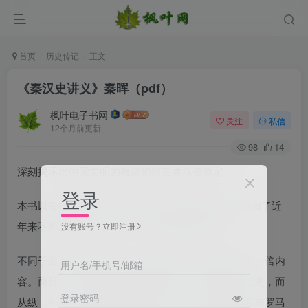
首页
历史传记
正文
《秦汉史讲义》秦晖（pdf）
枫叶电子书网
关注
私信
12个月前更新
98
14
深刻揭示出中国文明的框架如何在秦汉被奠定
登录
本书以秦晖在清华大学讲授“秦汉史”课程为蓝本，增加了近
年来不断发现的考古资料，几经整理修改而成。
没有账号？立即注册
不同于最初的课堂录音，此次成书比录音记录多出近一倍内
用户名/手机号/邮箱
容。而且，不同于传统的断代史著述，本书略于政治史，而
登录密码
从纵（时间上的周秦、汉唐对比）横（空间上的秦汉与罗马