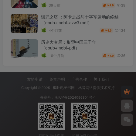
39
39天前
4.9
￥
诅咒之塔 ：阿卡之战与十字军运动的终结
（epub+mobi+azw3+pdf）
134
4个月前
4.9
￥
历史大变局：形塑中国三千年
（epub+mobi+pdf）
36
10个月前
4.9
￥
友链申请
免责声明
广告合作
关于我们
Copyright © 2025 ·
枫叶电子书网
· 枫音网络提供技术支持
备案号：
湘ICP备2024086901号-1
扫码加微信客服
扫码加微公众号