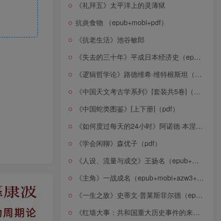
《礼拜五》太平洋上的灵薄狱
抗炎食物 （epub+mobi+pdf）
《抗老生活》池谷敏郎
《失去的三十年》平成日本经济史（epub+mobi+azw3+pdf）
《逻辑哲学论》路德维希·维特根斯坦（epub+mobi+azw3+pdf）
《中国天文考古学系列》[套装共5卷]（epub+mobi+azw3+pdf）
《中国蛇类图鉴》[上下册]（pdf）
《如何度过每天的24小时》阿诺德·本涅特（epub+mobi+azw3+pdf）
《学会闲聊》森优子（pdf）
《人设、流量与成交》王扬名（epub+mobi+azw3+pdf）
《主角》一战成名（epub+mobi+azw3+pdf）
《一生之敌》史蒂文·普莱斯菲尔德（epub+mobi+azw3+pdf）
《红墙大事：共和国重大历史事件的来龙去脉》（全二册）（pdf）