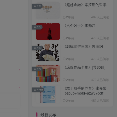
《超越金融》索罗斯的哲学
TOP6
2年前
489人已阅读
《六个凶手》李师江
TOP7
2年前
479人已阅读
《郭德纲讲三国》郭德纲
TOP8
2年前
479人已阅读
《琼瑶作品全集》[共60册]
TOP9
2年前
473人已阅读
《敢于放手的养育》张嘉栗
TOP10
（epub+mobi+azw3+pdf）
2年前
453人已阅读
最新发布