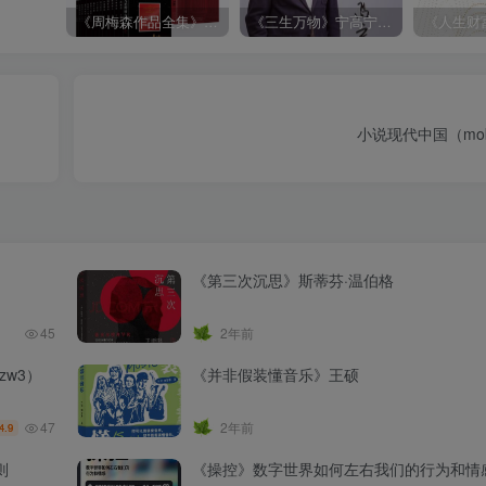
《周梅森作品全集》[共30册]
《三生万物》宁高宁（epub+mobi+azw3+pdf）
小说现代中国（mobi
《第三次沉思》斯蒂芬·温伯格
45
2年前
zw3）
《并非假装懂音乐》王硕
47
2年前
4.9
则
《操控》数字世界如何左右我们的行为和情