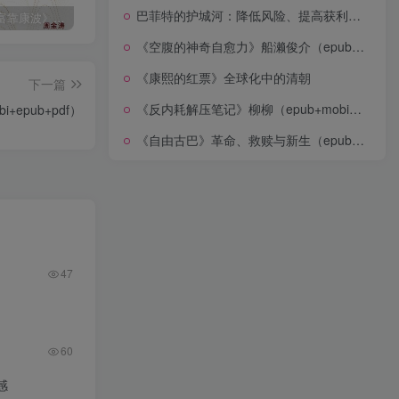
巴菲特的护城河：降低风险、提高获利的股市真规则(epub+azw3+mobi)
《人生财富靠康波》波动周期论（epub+mobi+azw3+pdf）
《人类新史》一次改写人类命运的尝试（epub+mobi+azw3+pdf）
《在峡江的转弯处》陈行甲
《空腹的神奇自愈力》船濑俊介（epub+mobi+azw3+pdf）
《康熙的红票》全球化中的清朝
下一篇
《反内耗解压笔记》柳柳（epub+mobi+azw3+pdf）
+epub+pdf）
《自由古巴》革命、救赎与新生（epub+mobi+azw3+pdf）
47
60
感