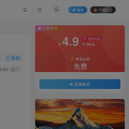
发布
开通会员
付费阅读
4.9
限时特惠
29.9
￥
￥
私信
黄金会员
免费
63
7
登录购买