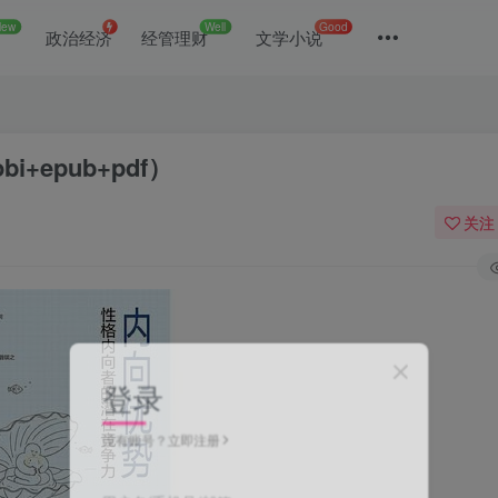
New
Well
Good
政治经济
经管理财
文学小说
epub+pdf）
关注
登录
没有账号？立即注册