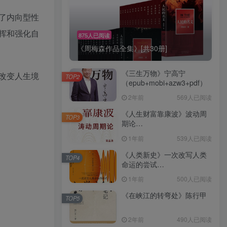
了内向型性
挥和强化自
875人已阅读
《周梅森作品全集》[共30册]
《三生万物》宁高宁
改变人生境
TOP2
（epub+mobi+azw3+pdf）
2年前
569人已阅读
《人生财富靠康波》波动周
TOP3
期论
（epub+mobi+azw3+pdf）
1年前
539人已阅读
《人类新史》一次改写人类
TOP4
命运的尝试
（epub+mobi+azw3+pdf）
1年前
500人已阅读
《在峡江的转弯处》陈行甲
TOP5
2年前
490人已阅读