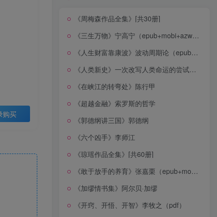
《周梅森作品全集》[共30册]
《三生万物》宁高宁（epub+mobi+azw3+pdf）
《人生财富靠康波》波动周期论（epub+mobi+azw3+pdf）
《人类新史》一次改写人类命运的尝试（epub+mobi+azw3+pdf）
《在峡江的转弯处》陈行甲
《超越金融》索罗斯的哲学
录购买
《郭德纲讲三国》郭德纲
《六个凶手》李师江
《琼瑶作品全集》[共60册]
《敢于放手的养育》张嘉栗（epub+mobi+azw3+pdf）
《加缪情书集》阿尔贝·加缪
《开窍、开悟、开智》李牧之（pdf）