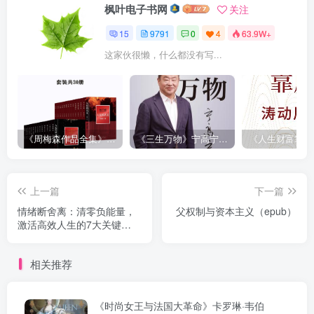
枫叶电子书网
关注
15
9791
0
4
63.9W+
这家伙很懒，什么都没有写...
《周梅森作品全集》[共30册]
《三生万物》宁高宁（epub+mobi+azw3+pdf）
上一篇
下一篇
情绪断舍离：清零负能量，
父权制与资本主义（epub）
激活高效人生的7大关键
（epub）
相关推荐
《时尚女王与法国大革命》卡罗琳·韦伯