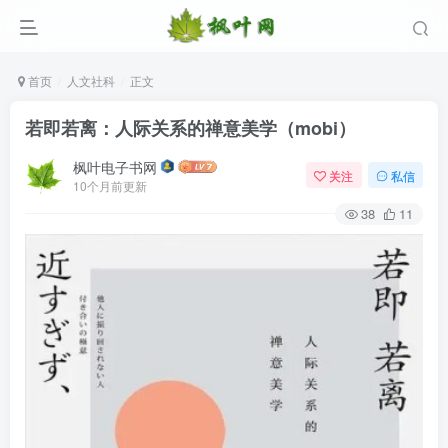
首页
人文社科
正文
若即若离：人际关系的禅意美学（mobi）
枫叶电子书网
关注
私信
10个月前更新
38
11
登录
没有账号？立即注册
用户名/手机号/邮箱
登录密码