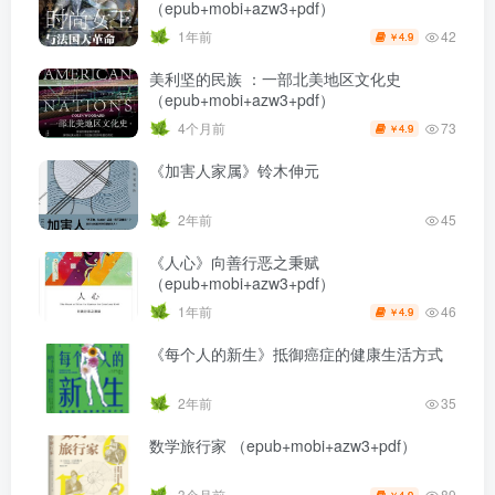
（epub+mobi+azw3+pdf）
42
1年前
4.9
￥
美利坚的民族 ：一部北美地区文化史
（epub+mobi+azw3+pdf）
73
4个月前
4.9
￥
《加害人家属》铃木伸元
2年前
45
《人心》向善行恶之秉赋
（epub+mobi+azw3+pdf）
46
1年前
4.9
￥
《每个人的新生》抵御癌症的健康生活方式
2年前
35
数学旅行家 （epub+mobi+azw3+pdf）
89
3个月前
4.9
￥